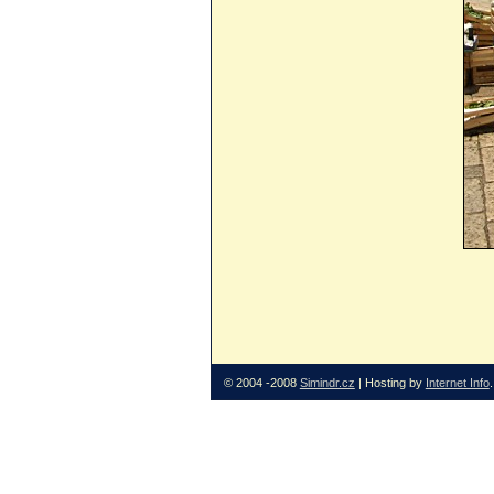
© 2004 -2008
Simindr.cz
| Hosting by
Internet Info
.