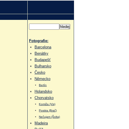
Fotografie:
Barcelona
Benátky
Budapešť
Bulharsko
Česko
Německo
Berlín
Holandsko
Chorvatsko
Komiža (Vis)
Postira (Brač)
Nečujam (Šolta)
Madeira