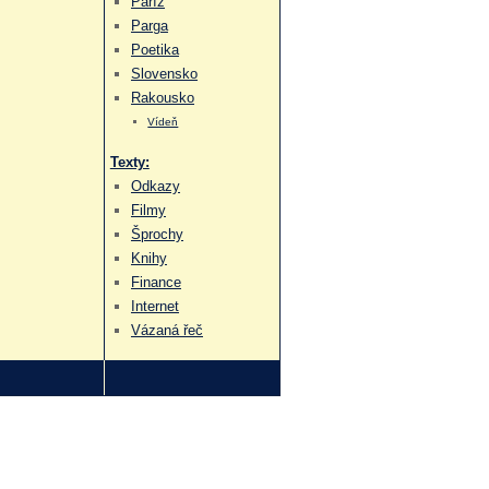
Paříž
Parga
Poetika
Slovensko
Rakousko
Vídeň
Texty:
Odkazy
Filmy
Šprochy
Knihy
Finance
Internet
Vázaná řeč