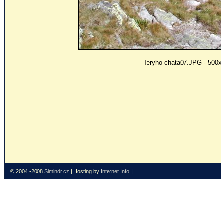
Teryho chata07.JPG - 500x
© 2004 -2008
Simindr.cz
| Hosting by
Internet Info
. |