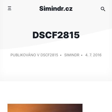
Přeskočit
Simindr.cz
na
obsah
DSCF2815
PŘIDAL/A
PUBLIKOVÁNO V DSCF2815
SIMINDR
4. 7. 2016