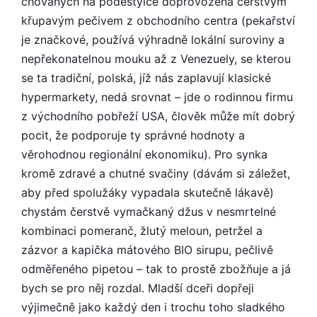
chovaných na podestýlce doprovozená čerstvým
křupavým pečivem z obchodního centra (pekařství
je značkové, používá výhradně lokální suroviny a
nepřekonatelnou mouku až z Venezuely, se kterou
se ta tradiční, polská, jíž nás zaplavují klasické
hypermarkety, nedá srovnat – jde o rodinnou firmu
z východního pobřeží USA, člověk může mít dobrý
pocit, že podporuje ty správné hodnoty a
věrohodnou regionální ekonomiku). Pro synka
kromě zdravé a chutné svačiny (dávám si záležet,
aby před spolužáky vypadala skutečně lákavě)
chystám čerstvě vymačkaný džus v nesmrtelné
kombinaci pomeranč, žlutý meloun, petržel a
zázvor a kapička mátového BIO sirupu, pečlivě
odměřeného pipetou – tak to prostě zbožňuje a já
bych se pro něj rozdal. Mladší dceři dopřeji
výjimečně jako každý den i trochu toho sladkého