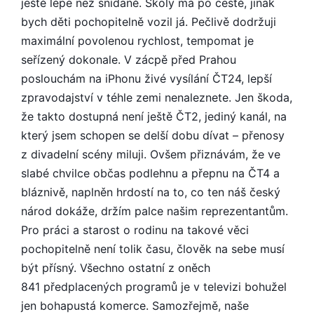
ještě lépe než snídaně. Školy má po cestě, jinak
bych děti pochopitelně vozil já. Pečlivě dodržuji
maximální povolenou rychlost, tempomat je
seřízený dokonale. V zácpě před Prahou
poslouchám na iPhonu živé vysílání ČT24, lepší
zpravodajství v téhle zemi nenaleznete. Jen škoda,
že takto dostupná není ještě ČT2, jediný kanál, na
který jsem schopen se delší dobu dívat – přenosy
z divadelní scény miluji. Ovšem přiznávám, že ve
slabé chvilce občas podlehnu a přepnu na ČT4 a
bláznivě, naplněn hrdostí na to, co ten náš český
národ dokáže, držím palce našim reprezentantům.
Pro práci a starost o rodinu na takové věci
pochopitelně není tolik času, člověk na sebe musí
být přísný. Všechno ostatní z oněch
841 předplacených programů je v televizi bohužel
jen bohapustá komerce. Samozřejmě, naše