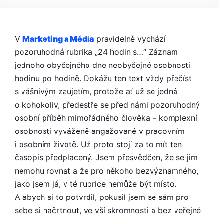
SE
SKUTEČNOU
OSOBNOSTÍ!
V
Marketing a Média
pravidelně vychází
pozoruhodná rubrika „24 hodin s…“ Záznam
jednoho obyčejného dne neobyčejné osobnosti
hodinu po hodině. Dokážu ten text vždy přečíst
s vášnivým zaujetím, protože ať už se jedná
o kohokoliv, předestře se před námi pozoruhodný
osobní příběh mimořádného člověka – komplexní
osobnosti vyváženě angažované v pracovním
i osobním životě. Už proto stojí za to mít ten
časopis předplacený. Jsem přesvědčen, že se jim
nemohu rovnat a že pro někoho bezvýznamného,
jako jsem já, v té rubrice nemůže být místo.
A abych si to potvrdil, pokusil jsem se sám pro
sebe si načrtnout, ve vší skromnosti a bez veřejné