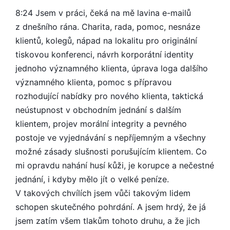
8:24 Jsem v práci, čeká na mě lavina e-mailů
z dnešního rána. Charita, rada, pomoc, nesnáze
klientů, kolegů, nápad na lokalitu pro originální
tiskovou konferenci, návrh korporátní identity
jednoho významného klienta, úprava loga dalšího
významného klienta, pomoc s přípravou
rozhodující nabídky pro nového klienta, taktická
neústupnost v obchodním jednání s dalším
klientem, projev morální integrity a pevného
postoje ve vyjednávání s nepříjemným a všechny
možné zásady slušnosti porušujícím klientem. Co
mi opravdu nahání husí kůži, je korupce a nečestné
jednání, i kdyby mělo jít o velké peníze.
V takových chvílích jsem vůči takovým lidem
schopen skutečného pohrdání. A jsem hrdý, že já
jsem zatím všem tlakům tohoto druhu, a že jich