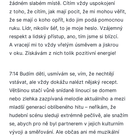
žádném slabém místě. Cítím vždy uspokojení
z toho, že cítím, jak mají pocit, že mi mohou věřit,
že se mají o koho opřít, kdo jim podá pomocnou
ruku. Lídr, nikoliv šéf, to je moje heslo. Vzájemný
respekt a lidský přístup, ano, tím jsme si blízcí.
A vracejí mi to vždy vřelým úsměvem a jiskrou
v oku. Získávám z nich tolik pozitivní energie!
7:14 Budím děti, usmívám se, vím, že nechtějí
vstávat, ale vždy dokážu nalézt nějaký recept.
Většinou stačí vůně snídaně linoucí se domem
nebo zlehka zazpívaná melodie aktuálního a mezi
mladší generací oblíbeného hitu – neříkám, že
hudební scénu sleduji extrémně pečlivě, ale snažím
se, abych pro ně byl partnerem v jejich kulturním
vývoji a směřování. Ale občas ani mé muzikální