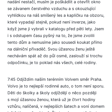
nadání nestačí, musím je poškádlit a otevřít okno
se závanem čerstvého vzduchu a s okouzlující
vyhlídkou na náš smíšený les a kapličku na obzoru,
které vypadají stejně, pokud není inverze, jako
když jsme ji vybrali v katalogu před pěti lety. Jsem
i s odstupem času pyšný na to, že jsme zvolili
tento dům a nemusíme jako sousedi koukat přímo
na dálniční přivaděč. Svou úžasnou ženu ještě
nechávám spát až do půl osmé, zaslouží si trochu
odpočinku, je to poklad nás všech, celé rodiny.
7:45 Odjíždím naším terénním Volvem směr Praha.
Volvo je to nejlepší rodinné auto, o tom není sporu.
Děti do školky a školy odjíždějí o něco později
s mojí úžasnou ženou, která už je čtvrt hodiny
vzhůru, nalíčená, v nejlepších šatech a voní domem