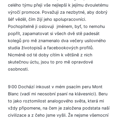
celého týmu přeji vše nejlepší k jejímu dvouletému
výročí promoce. Považuji za nezbytné, aby dobrý
šéf věděl, čím žijí jeho spolupracovníci.
Pochopitelně ji oslovuji jménem, byť, to nemohu
popřít, zapamatovat si všech dvě stě padesát
kolegů pro mě znamenalo dva večery usilovného
studia životopisů a facebookových profilů.
Nicméně od té doby cítím k většině z nich
skutečnou úctu, jsou to pro mě opravdové
osobnosti.
9:00 Dochází inkoust v mém psacím peru Mont
Blanc (vadí mi neosobní psaní na klávesnici). Beru
to jako roztomilost analogového světa, která mi
vždy připomene, na čem je založena podstata naší
civilizace a z čeho jsme vyšli. Že nejsme všemocní