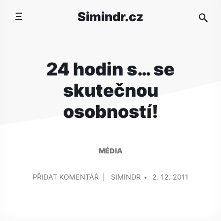
Přeskočit
Simindr.cz
na
obsah
24 hodin s… se
skutečnou
osobností!
MÉDIA
PŘIDAL/A
NA
PŘIDAT KOMENTÁŘ
SIMINDR
2. 12. 2011
24
HODIN
S…