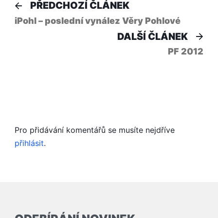
Navigace
Předchozí
PŘEDCHOZÍ ČLÁNEK
článek:
pro
iPohl – poslední vynález Věry Pohlové
Dal
DALŠÍ ČLÁNEK
příspěvek
člá
PF 2012
Pro přidávání komentářů se musíte nejdříve
přihlásit
.