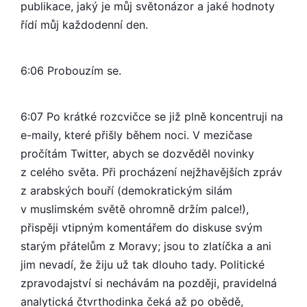
publikace, jaký je můj světonázor a jaké hodnoty
řídí můj každodenní den.
6:06 Probouzím se.
6:07 Po krátké rozcvičce se již plně koncentruji na
e-maily, které přišly během noci. V mezičase
pročítám Twitter, abych se dozvěděl novinky
z celého světa. Při procházení nejžhavějších zpráv
z arabských bouří (demokratickým silám
v muslimském světě ohromně držím palce!),
přispěji vtipným komentářem do diskuse svým
starým přátelům z Moravy; jsou to zlatíčka a ani
jim nevadí, že žiju už tak dlouho tady. Politické
zpravodajství si nechávám na později, pravidelná
analytická čtvrthodinka čeká až po obědě,