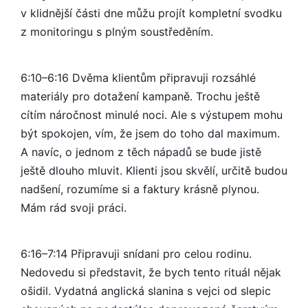
v klidnější části dne můžu projít kompletní svodku
z monitoringu s plným soustředěním.
6:10–6:16 Dvěma klientům připravuji rozsáhlé
materiály pro dotažení kampaně. Trochu ještě
cítím náročnost minulé noci. Ale s výstupem mohu
být spokojen, vím, že jsem do toho dal maximum.
A navíc, o jednom z těch nápadů se bude jistě
ještě dlouho mluvit. Klienti jsou skvělí, určitě budou
nadšení, rozumíme si a faktury krásně plynou.
Mám rád svoji práci.
6:16–7:14 Připravuji snídani pro celou rodinu.
Nedovedu si představit, že bych tento rituál nějak
ošidil. Vydatná anglická slanina s vejci od slepic