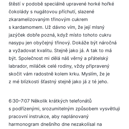
štěstí v podobě speciálně upravené horké hořké
čokolády s nugátovou příchutí, slazené
zkaramelizovaným třinovým cukrem
s kardamomem. Už dávno vím, že její mlsný
jazýček dobře pozná, když místo tohoto cukru
nasypu jen obyčejný třinový. Dokáže být náročná
a vyžadovat kvalitu. Stejně jako já. A tak to má
být. Společnost mi dělá náš věrný a přátelský
labrador, miláček celé rodiny, vždy připravený
skočit vám radostně kolem krku. Myslím, že je
z mé blízkosti šťastný stejně jako já z té jeho.
6:30–7:07 Několik krátkých telefonátů
s podřízenými, srozumitelným způsobem vysvětluji
pracovní instrukce, aby naplánovaný
harmonogram dnešního dne nezakolísal na