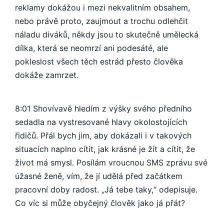
reklamy dokážou i mezi nekvalitním obsahem,
nebo právě proto, zaujmout a trochu odlehčit
náladu diváků, někdy jsou to skutečně umělecká
dílka, která se neomrzí ani podesáté, ale
pokleslost všech těch estrád přesto člověka
dokáže zamrzet.
8:01 Shovívavě hledím z výšky svého předního
sedadla na vystresované hlavy okolostojících
řidičů. Přál bych jim, aby dokázali i v takových
situacích naplno cítit, jak krásné je žít a cítit, že
život má smysl. Posílám vroucnou SMS zprávu své
úžasné ženě, vím, že jí udělá před začátkem
pracovní doby radost. „Já tebe taky,“ odepisuje.
Co víc si může obyčejný člověk jako já přát?