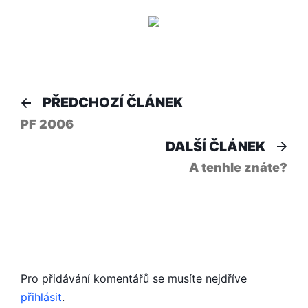
Navigace
Předchozí
PŘEDCHOZÍ ČLÁNEK
článek:
pro
PF 2006
Dal
DALŠÍ ČLÁNEK
příspěvek
člá
A tenhle znáte?
Pro přidávání komentářů se musíte nejdříve
přihlásit
.