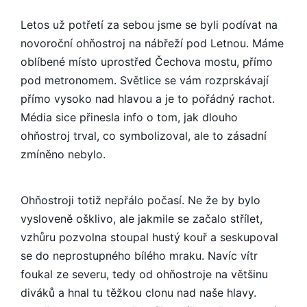
Letos už potřetí za sebou jsme se byli podívat na
novoroční ohňostroj na nábřeží pod Letnou. Máme
oblíbené místo uprostřed Čechova mostu, přímo
pod metronomem. Světlice se vám rozprskávají
přímo vysoko nad hlavou a je to pořádný rachot.
Média sice přinesla info o tom, jak dlouho
ohňostroj trval, co symbolizoval, ale to zásadní
zmíněno nebylo.
Ohňostroji totiž nepřálo počasí. Ne že by bylo
vysloveně ošklivo, ale jakmile se začalo střílet,
vzhůru pozvolna stoupal hustý kouř a seskupoval
se do neprostupného bílého mraku. Navíc vítr
foukal ze severu, tedy od ohňostroje na většinu
diváků a hnal tu těžkou clonu nad naše hlavy.