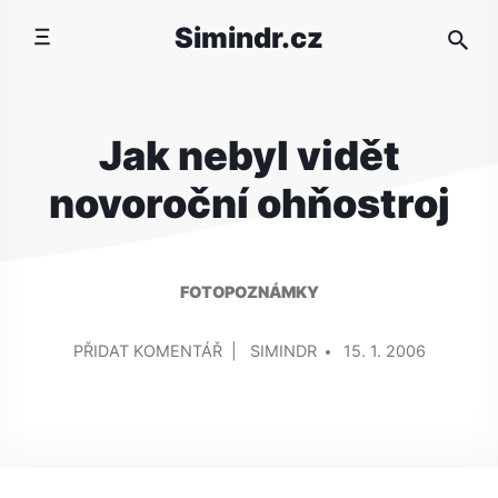
Přeskočit
Simindr.cz
na
obsah
Jak nebyl vidět
novoroční ohňostroj
FOTOPOZNÁMKY
PŘIDAL/A
NA
PŘIDAT KOMENTÁŘ
SIMINDR
15. 1. 2006
JAK
NEBYL
VIDĚT
NOVOROČNÍ
OHŇOSTROJ