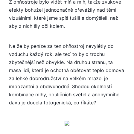
Z ohňostroje bylo vidět míň a míň, takže zvukové
efekty bohužel jednoznačně převážily nad těmi
vizuálními, které jsme spíš tušili a domýšleli, než
aby z nich šly oči kolem.
Ne že by peníze za ten ohňostroj nevylétly do
vzduchu každý rok, ale teď to bylo trochu
zbytečnější než obvykle. Na druhou stranu, ta
masa lidí, která je ochotná obětovat teplo domova
za lehké dobrodružství na velkém mraze, je
impozantní a obdivuhodná. Shodou okolností
kombinace mlhy, pouličních světel a anonymního
davu je docela fotogenická, co říkáte?