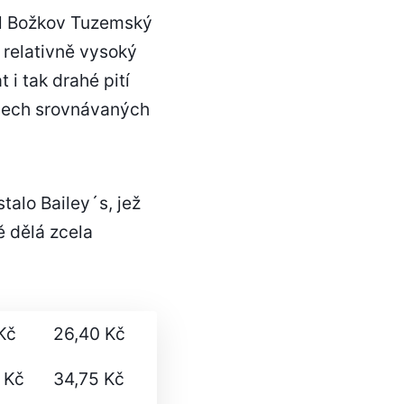
adl Božkov Tuzemský
 relativně vysoký
 i tak drahé pití
 všech srovnávaných
alo Bailey´s, jež
ě dělá zcela
Kč
26,40 Kč
 Kč
34,75 Kč