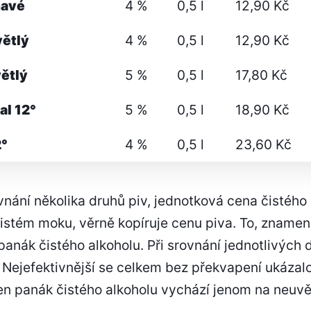
mavé
4 %
0,5 l
12,90 Kč
větlý
4 %
0,5 l
12,90 Kč
ětlý
5 %
0,5 l
17,80 Kč
al 12°
5 %
0,5 l
18,90 Kč
2°
4 %
0,5 l
23,60 Kč
nání několika druhů piv, jednotková cena čistého 
istém moku, věrně kopíruje cenu piva. To, znamená
 panák čistého alkoholu. Při srovnání jednotlivých 
. Nejefektivnější se celkem bez překvapení ukázal
den panák čistého alkoholu vychází jenom na neuvě