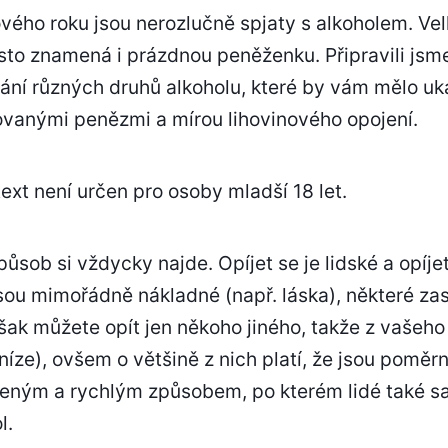
vého roku jsou nerozlučně spjaty s alkoholem. Ve
sto znamená i prázdnou peněženku. Připravili jsm
ání různých druhů alkoholu, které by vám mělo uká
vanými penězmi a mírou lihovinového opojení.
ext není určen pro osoby mladší 18 let.
působ si vždycky najde. Opíjet se je lidské a opíj
sou mimořádně nákladné (např. láska), některé z
 však můžete opít jen někoho jiného, takže z vaše
íze), ovšem o většině z nich platí, že jsou pomě
eným a rychlým způsobem, po kterém lidé také sa
l.