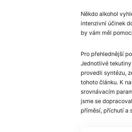
Někdo alkohol vyhle
intenzivní účinek d
by vám měl pomoci 
Pro přehlednější por
Jednotlivé tekutin
provedli syntézu, 
tohoto článku. K na
srovnávacím paramet
jsme se dopracovali
příměsí, příchutí a