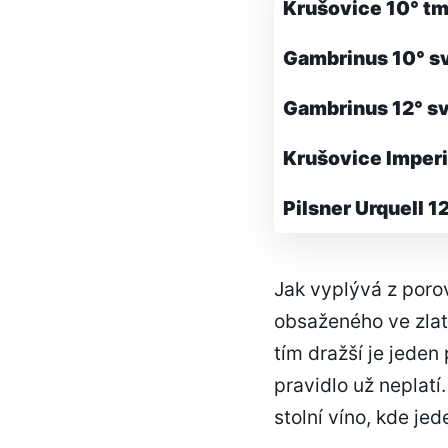
Krušovice 10° t
Gambrinus 10° s
Gambrinus 12° sv
Krušovice Imperi
Pilsner Urquell 1
Jak vyplývá z porov
obsaženého ve zlat
tím dražší je jeden
pravidlo už neplatí
stolní víno, kde je