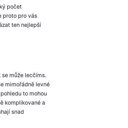
lký počet
e proto pro vás
zat ten nejlepší
et se může lecčíms.
ase mimořádně levné
ho pohledu to mohou
rně komplikované a
hají snad