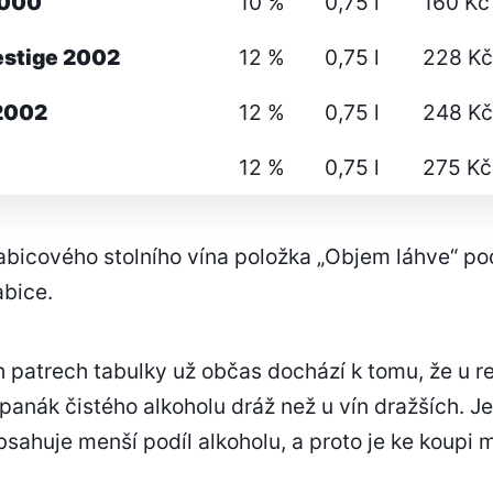
2000
10 %
0,75 l
160 Kč
estige 2002
12 %
0,75 l
228 Kč
2002
12 %
0,75 l
248 Kč
12 %
0,75 l
275 Kč
rabicového stolního vína položka „Objem láhve“ po
abice.
patrech tabulky už občas dochází k tomu, že u re
panák čistého alkoholu dráž než u vín dražších. Je
obsahuje menší podíl alkoholu, a proto je ke koupi