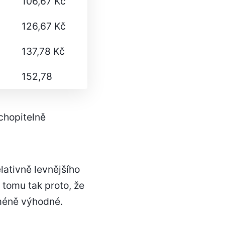
106,67 Kč
126,67 Kč
137,78 Kč
152,78
chopitelně
lativně levnějšího
 tomu tak proto, že
 méně výhodné.