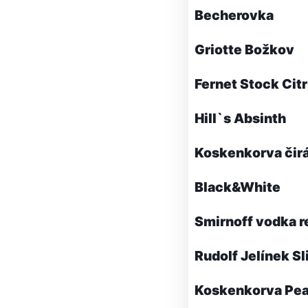
Becherovka
Griotte Božkov
Fernet Stock Cit
Hill`s Absinth
Koskenkorva čir
Black&White
Smirnoff vodka r
Rudolf Jelínek Sl
Koskenkorva Pe