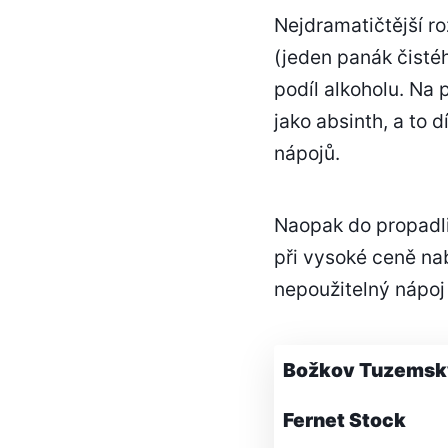
Nejdramatičtější r
(jeden panák čistéh
podíl alkoholu. Na 
jako absinth, a to 
nápojů.
Naopak do propadli
při vysoké ceně na
nepoužitelný nápoj 
Božkov Tuzemsk
Fernet Stock