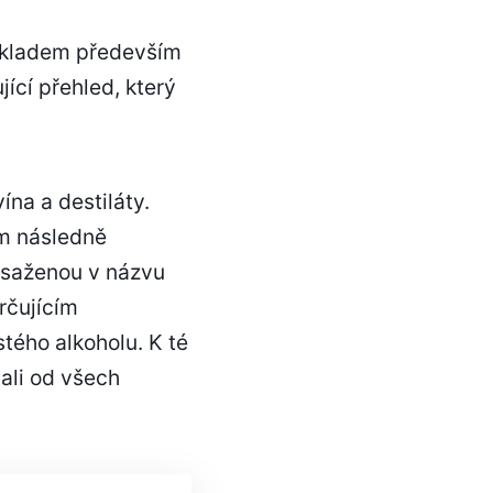
 základem především
ící přehled, který
ína a destiláty.
om následně
bsaženou v názvu
rčujícím
tého alkoholu. K té
vali od všech