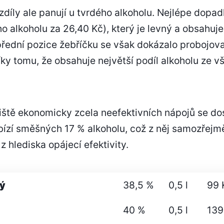
ozdíly ale panují u tvrdého alkoholu. Nejlépe dop
o alkoholu za 26,40 Kč), který je levný a obsahuje
přední pozice žebříčku se však dokázalo probojovat
díky tomu, že obsahuje největší podíl alkoholu ze
ště ekonomicky zcela neefektivních nápojů se dost
bízí směšných 17 % alkoholu, což z něj samozřejm
z hlediska opájecí efektivity.
ý
38,5 %
0,5 l
99 
40 %
0,5 l
139