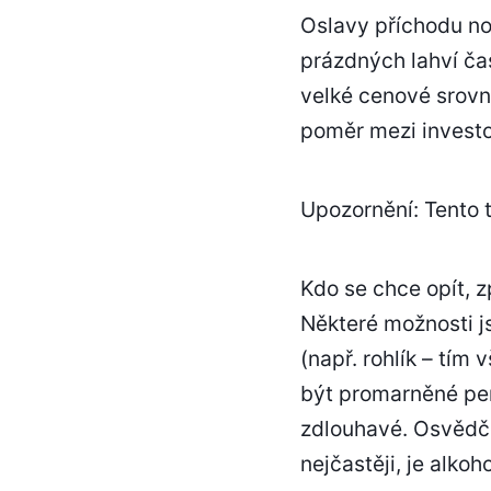
Oslavy příchodu no
prázdných lahví ča
velké cenové srovn
poměr mezi investo
Upozornění: Tento t
Kdo se chce opít, z
Některé možnosti j
(např. rohlík – tím
být promarněné pen
zdlouhavé. Osvědč
nejčastěji, je alkoho