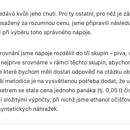
dává kvůli jeho chuti. Pro ty ostatní, pro něž je
osažený za rozumnou cenu, jsme připravili následuj
při výběru toho správného nápoje.
ovnání jsme nápoje rozdělili do tří skupin – piva, v
y nejprve srovnáme v rámci těchto skupin, abych
ze které bychom měli dostat odpověď na otázku o
ší metodice je na vysvětlenou potřeba dodat, že u
rem se stala cena jednoho panáka (tj. 0,05 l) čis
 složitými výpočty, při nichž jsme ethanol očišťo
 syntetických náhražek.