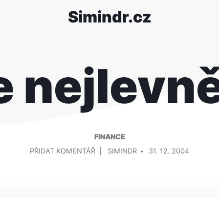
Simindr.cz
 nejlevně
FINANCE
NA
PŘIDAL/A
PŘIDAT KOMENTÁŘ
SIMINDR
31. 12. 2004
JAK
SE
NEJLEVNĚJI
OPÍT