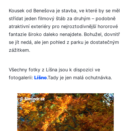
STRAŠIDELNÝ
ZÁMEK
Kousek od Benešova je stavba, ve které by se měl
Z
střídat jeden filmový štáb za druhým – podobně
HORORU
atraktivní exteriéry pro nejroztodivnější hororové
fantazie široko daleko nenajdete. Bohužel, dovnitř
se jít nedá, ale jen pohled z parku je dostatečným
zážitkem.
Všechny fotky z Líšna jsou k dispozici ve
fotogalerii:
Líšno
.Tady je jen malá ochutnávka.