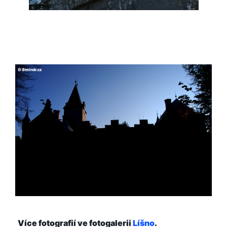
Více fotografií ve fotogalerii
Líšno
.