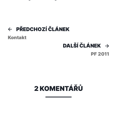
Navigace
Předchozí
PŘEDCHOZÍ ČLÁNEK
článek:
pro
Kontakt
Dal
DALŠÍ ČLÁNEK
příspěvek
člá
PF 2011
2 KOMENTÁŘŮ