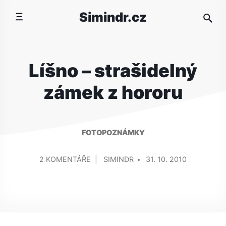
Přeskočit
Simindr.cz
na
obsah
Líšno – strašidelný
zámek z hororu
FOTOPOZNÁMKY
PŘIDAL/A
U
2 KOMENTÁŘE
SIMINDR
31. 10. 2010
TEXTU
S
NÁZVEM
LÍŠNO
–