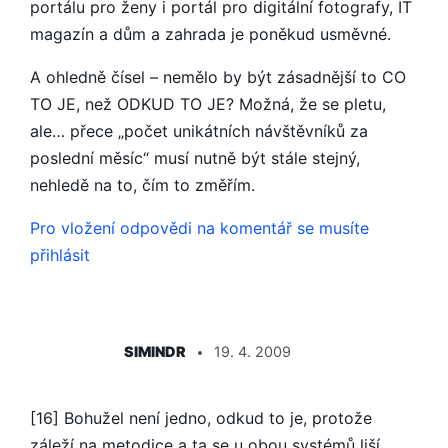
portálu pro ženy i portál pro digitální fotografy, IT
magazín a dům a zahrada je poněkud usměvné.
A ohledně čísel – nemělo by být zásadnější to CO
TO JE, než ODKUD TO JE? Možná, že se pletu,
ale… přece „počet unikátních návštěvníků za
poslední měsíc“ musí nutně být stále stejný,
nehledě na to, čím to změřím.
Pro vložení odpovědi na komentář se musíte
přihlásit
ŘÍKÁ:
SIMINDR
19. 4. 2009
[16] Bohužel není jedno, odkud to je, protože
záleží na metodice a ta se u obou systémů liší.