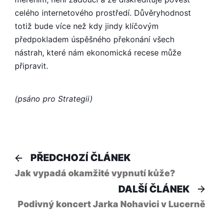
celého internetového prostředí. Důvěryhodnost
totiž bude více než kdy jindy klíčovým
předpokladem úspěšného překonání všech
nástrah, které nám ekonomická recese může
připravit.
(psáno pro Strategii)
Navigace
Předchozí
PŘEDCHOZÍ ČLÁNEK
článek:
pro
Jak vypadá okamžité vypnutí kůže?
Dal
DALŠÍ ČLÁNEK
příspěvek
člá
Podivný koncert Jarka Nohavici v Lucerně