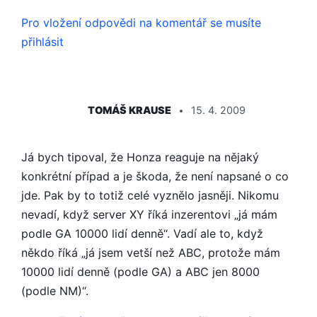
Pro vložení odpovědi na komentář se musíte
přihlásit
ŘÍKÁ:
TOMÁŠ KRAUSE
15. 4. 2009
Já bych tipoval, že Honza reaguje na nějaký
konkrétní případ a je škoda, že není napsané o co
jde. Pak by to totiž celé vyznělo jasněji. Nikomu
nevadí, když server XY říká inzerentovi „já mám
podle GA 10000 lidí denně“. Vadí ale to, když
někdo říká „já jsem vetší než ABC, protože mám
10000 lidí denně (podle GA) a ABC jen 8000
(podle NM)“.