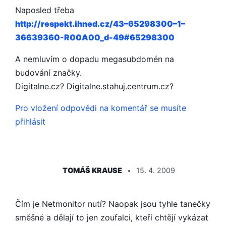
Naposled třeba
http://respek­t.ihned.cz/43–65298300–1–
36639360-R00A00_d-49#65298300
A nemluvím o dopadu megasubdomén na
budování značky.
Digitalne.cz? Digitalne.sta­huj.centrum.cz?
Pro vložení odpovědi na komentář se musíte
přihlásit
ŘÍKÁ:
TOMÁŠ KRAUSE
15. 4. 2009
Čím je Netmonitor nutí? Naopak jsou tyhle tanečky
směšné a dělají to jen zoufalci, kteří chtějí vykázat