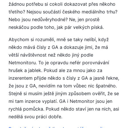
žádnou potřebu si cokoli dokazovat přes někoho
třetího? Nejsou součástí českého mediálního trhu?
Nebo jsou nedůvěryhodné? Ne, jen prostě
neskáčou podle toho, jak pár velkých píská.
Abychom si rozuměli, mně se taky nelíbí, když
někdo mává čísly z GA a dokazuje jimi, že má
větší návštěvnost než někdo jiný podle
Netmonitoru. To je opravdu nefér porovnávání
hrušek a jablek. Pokud ale za mnou jako za
inzerentem přijde někdo s čísly z GA a jasně řekne,
že jsou z GA, nevidím na tom vůbec nic špatného.
Stejně si musím ještě jiným způsobem ověřit, že se
mi tam inzerce vyplatí. GA i Netmonitor jsou jen
rychlá pomůcka. Pokud někdo staví jen na nich, asi
nedělá svou práci dobře.