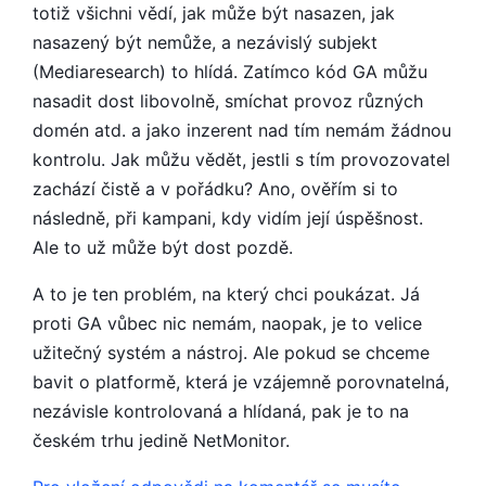
totiž všichni vědí, jak může být nasazen, jak
nasazený být nemůže, a nezávislý subjekt
(Mediaresearch) to hlídá. Zatímco kód GA můžu
nasadit dost libovolně, smíchat provoz různých
domén atd. a jako inzerent nad tím nemám žádnou
kontrolu. Jak můžu vědět, jestli s tím provozovatel
zachází čistě a v pořádku? Ano, ověřím si to
následně, při kampani, kdy vidím její úspěšnost.
Ale to už může být dost pozdě.
A to je ten problém, na který chci poukázat. Já
proti GA vůbec nic nemám, naopak, je to velice
užitečný systém a nástroj. Ale pokud se chceme
bavit o platformě, která je vzájemně porovnatelná,
nezávisle kontrolovaná a hlídaná, pak je to na
českém trhu jedině NetMonitor.