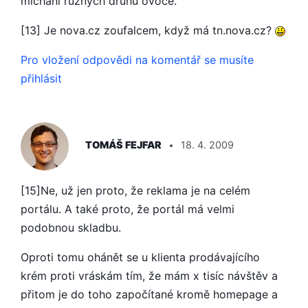
míchání různých druhů ovoce.
[13] Je nova.cz zoufalcem, když má tn.nova.cz?
Pro vložení odpovědi na komentář se musíte
přihlásit
ŘÍKÁ:
TOMÁŠ FEJFAR
18. 4. 2009
[15]Ne, už jen proto, že reklama je na celém
portálu. A také proto, že portál má velmi
podobnou skladbu.
Oproti tomu ohánět se u klienta prodávajícího
krém proti vráskám tím, že mám x tisíc návštěv a
přitom je do toho započítané kromě homepage a