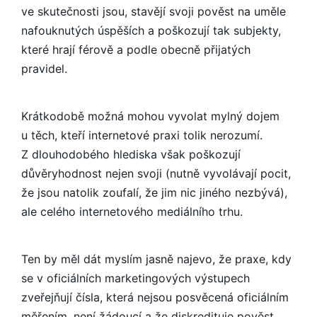
ve skutečnosti jsou, stavějí svoji pověst na uměle
nafouknutých úspěších a poškozují tak subjekty,
které hrají férově a podle obecně přijatých
pravidel.
Krátkodobě možná mohou vyvolat mylný dojem
u těch, kteří internetové praxi tolik nerozumí.
Z dlouhodobého hlediska však poškozují
důvěryhodnost nejen svoji (nutně vyvolávají pocit,
že jsou natolik zoufalí, že jim nic jiného nezbývá),
ale celého internetového mediálního trhu.
Ten by měl dát myslím jasně najevo, že praxe, kdy
se v oficiálních marketingových výstupech
zveřejňují čísla, která nejsou posvěcená oficiálním
měřením, není žádoucí a že diskredituje pověst