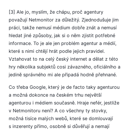
[3] Ale jo, myslím, že chápu, proč agentury
považují Netmonitor za důležitý. Zjednodušuje jim
práci, takže nemusí médium dobře znát a nemusí
hledat jiné způsoby, jak si o něm zjistit potřebné
informace. To je ale jen problém agentur a médií,
které s nimi chtějí hrát podle jejich pravidel.
Vztahovat to na celý český internet a dělat z této
hry několika subjektů cosi závazného, oficiálního a
jedině správného mi ale připadá hodně přehnané.
Co třeba Google, který je de facto taky agenturou
a možná dokonce na českém trhu největší
agenturou i médiem současně. Hraje nefér, jestliže
v Netmonitoru není? A co všechny ty stovky,
možná tisíce malých webů, které se domlouvají
s inzerenty přímo, osobně si důvěřují a nemají