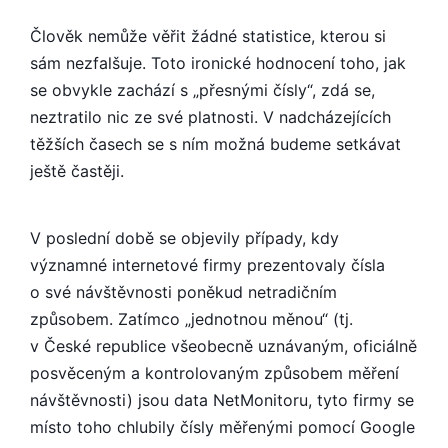
JAKO
UŽIVATEL
Člověk nemůže věřit žádné statistice, kterou si
sám nezfalšuje. Toto ironické hodnocení toho, jak
se obvykle zachází s „přesnými čísly“, zdá se,
neztratilo nic ze své platnosti. V nadcházejících
těžších časech se s ním možná budeme setkávat
ještě častěji.
V poslední době se objevily případy, kdy
významné internetové firmy prezentovaly čísla
o své návštěvnosti poněkud netradičním
způsobem. Zatímco „jednotnou měnou“ (tj.
v České republice všeobecně uznávaným, oficiálně
posvěceným a kontrolovaným způsobem měření
návštěvnosti) jsou data NetMonitoru, tyto firmy se
místo toho chlubily čísly měřenými pomocí Google