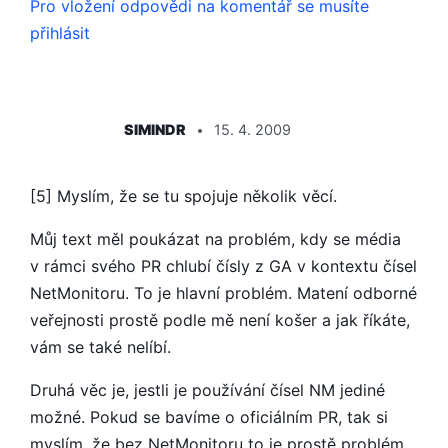
Pro vložení odpovědi na komentář se musíte
přihlásit
ŘÍKÁ:
SIMINDR
15. 4. 2009
[5] Myslím, že se tu spojuje několik věcí.
Můj text měl poukázat na problém, kdy se média
v rámci svého PR chlubí čísly z GA v kontextu čísel
NetMonitoru. To je hlavní problém. Matení odborné
veřejnosti prostě podle mě není košer a jak říkáte,
vám se také nelíbí.
Druhá věc je, jestli je používání čísel NM jediné
možné. Pokud se bavíme o oficiálním PR, tak si
myslím, že bez NetMonitoru to je prostě problém,