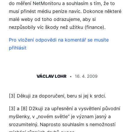
do měření NetMonitoru a souhlasím s tím, že to
musí přinést médiu peníze navíc. Dokonce některé
malé weby od toho odrazujeme, aby si
nezpůsobily víc škody než užitku (finance).
Pro vložení odpovědi na komentář se musíte
přihlásit
ŘÍKÁ:
VÁCLAV LOHR
16. 4. 2009
[3] Děkuji za doporučení, beru si jej k srdci.
[3] a [8] D2kuji za upřesnění a vysvětlení původní
myšlenky, v „novém světle“ je význam jasný a
srozumitelný. Naprosto souhlasím s nemožností