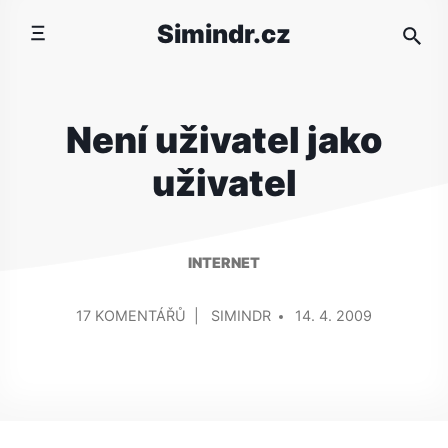
Přeskočit
Simindr.cz
na
obsah
Není uživatel jako
uživatel
INTERNET
PŘIDAL/A
U
17 KOMENTÁŘŮ
SIMINDR
14. 4. 2009
TEXTU
S
NÁZVEM
NENÍ
UŽIVATEL