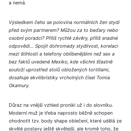
a nemá.
Výsledkem čeho se polovina normálních žen stydí
před svým partnerem? Můžou za to beďary nebo
osobní poradci? Příliš rychlé závěry, příliš snadné
odpovědi… Spojit dohromady stydlivost, korelaci
mezi štíhlostí a telefony oblíbenějšími než sex a
bez faktů uvedené Mexiko, kde všichni šťastně
souloží uprostřed stolů obložených tortillami,
dosahuje ekvilibristiky vrcholných čísel Tomia
Okamury.
Důraz na vnější vzhled pronikl už i do slovníku.
Moderní muž je třeba naprosto běžně schopen
ohodnotit tzv. body shape oblečení, které udělá ze
skvělé postavy ještě skvělejší, ale kromě toho, že