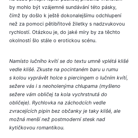
by mohlo být vzájemné sundávání této pásky,
čímž by došlo k ještě dokonalejšímu odchlupení
než za pomoci pětibřitové žiletky s nadzvukovou
rychlostí. Otázkou je, do jaké míry by za těchto
okolností šlo stále o erotickou scénu.
Namísto lučního kvítí se do textu umně vplétá klišé
vedle klišé. Zkuste na pocintaném baru u rumu
s kolou vyprávět holce s piercingem o lučním kvítí,
sežere vás i s neoholenýma chlupama (myšleno
sežere vám obličej ta kola vychrstnutá do
obličeje). Rychlovka na záchodcích vedle
zvracejících pipin bez občanky je taky klišé, ale
možná menší než postmoderní stesk nad
kytičkovou romantikou.