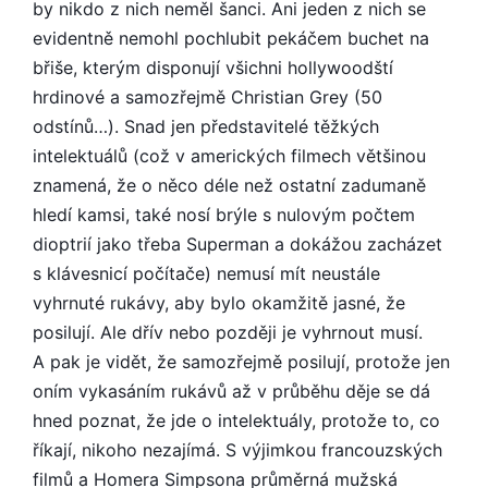
by nikdo z nich neměl šanci. Ani jeden z nich se
evidentně nemohl pochlubit pekáčem buchet na
břiše, kterým disponují všichni hollywoodští
hrdinové a samozřejmě Christian Grey (50
odstínů…). Snad jen představitelé těžkých
intelektuálů (což v amerických filmech většinou
znamená, že o něco déle než ostatní zadumaně
hledí kamsi, také nosí brýle s nulovým počtem
dioptrií jako třeba Superman a dokážou zacházet
s klávesnicí počítače) nemusí mít neustále
vyhrnuté rukávy, aby bylo okamžitě jasné, že
posilují. Ale dřív nebo později je vyhrnout musí.
A pak je vidět, že samozřejmě posilují, protože jen
oním vykasáním rukávů až v průběhu děje se dá
hned poznat, že jde o intelektuály, protože to, co
říkají, nikoho nezajímá. S výjimkou francouzských
filmů a Homera Simpsona průměrná mužská