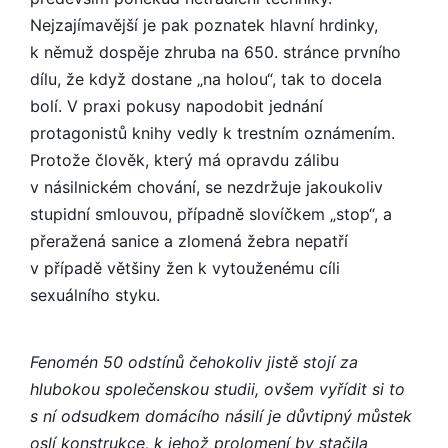
Nejzajímavější je pak poznatek hlavní hrdinky,
k němuž dospěje zhruba na 650. stránce prvního
dílu, že když dostane „na holou“, tak to docela
bolí. V praxi pokusy napodobit jednání
protagonistů knihy vedly k trestním oznámením.
Protože člověk, který má opravdu zálibu
v násilnickém chování, se nezdržuje jakoukoliv
stupidní smlouvou, případně slovíčkem „stop“, a
přeražená sanice a zlomená žebra nepatří
v případě většiny žen k vytouženému cíli
sexuálního styku.
Fenomén 50 odstínů čehokoliv jistě stojí za
hlubokou společenskou studii, ovšem vyřídit si to
s ní odsudkem domácího násilí je důvtipný můstek
oslí konstrukce, k jehož prolomení by stačila