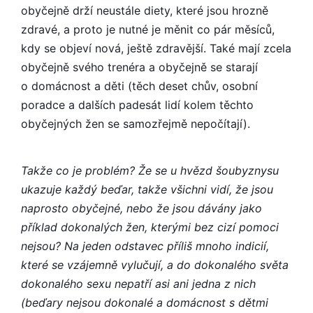
obyčejně drží neustále diety, které jsou hrozně
zdravé, a proto je nutné je měnit co pár měsíců,
kdy se objeví nová, ještě zdravější. Také mají zcela
obyčejně svého trenéra a obyčejně se starají
o domácnost a děti (těch deset chův, osobní
poradce a dalších padesát lidí kolem těchto
obyčejných žen se samozřejmě nepočítají).
Takže co je problém? Že se u hvězd šoubyznysu
ukazuje každý beďar, takže všichni vidí, že jsou
naprosto obyčejné, nebo že jsou dávány jako
příklad dokonalých žen, kterými bez cizí pomoci
nejsou? Na jeden odstavec příliš mnoho indicií,
které se vzájemně vylučují, a do dokonalého světa
dokonalého sexu nepatří asi ani jedna z nich
(beďary nejsou dokonalé a domácnost s dětmi