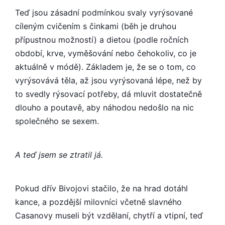
Teď jsou zásadní podmínkou svaly vyrýsované
cíleným cvičením s činkami (běh je druhou
přípustnou možností) a dietou (podle ročních
období, krve, vyměšování nebo čehokoliv, co je
aktuálně v módě). Základem je, že se o tom, co
vyrýsovává těla, až jsou vyrýsovaná lépe, než by
to svedly rýsovací potřeby, dá mluvit dostatečně
dlouho a poutavě, aby náhodou nedošlo na nic
společného se sexem.
A teď jsem se ztratil já.
Pokud dřív Bivojovi stačilo, že na hrad dotáhl
kance, a pozdější milovníci včetně slavného
Casanovy museli být vzdělaní, chytří a vtipní, teď