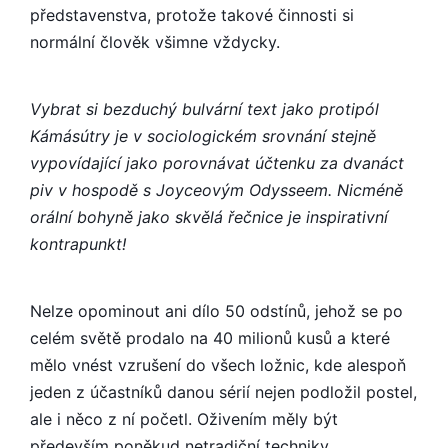
představenstva, protože takové činnosti si
normální člověk všimne vždycky.
Vybrat si bezduchý bulvární text jako protipól
Kámásútry je v sociologickém srovnání stejně
vypovídající jako porovnávat účtenku za dvanáct
piv v hospodě s Joyceovým Odysseem. Nicméně
orální bohyně jako skvělá řečnice je inspirativní
kontrapunkt!
Nelze opominout ani dílo 50 odstínů, jehož se po
celém světě prodalo na 40 milionů kusů a které
mělo vnést vzrušení do všech ložnic, kde alespoň
jeden z účastníků danou sérií nejen podložil postel,
ale i něco z ní početl. Oživením měly být
především poněkud netradiční techniky.