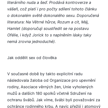
literárního nuda a šeď. Prodává kontroverze a
vášeň, což platí i pro počty sdílení tohoto článku
o dokonalém světě dokonalého sexu. Doporučená
literatura: Na Větrné hůrce, Rozum a cit, Máj,
Hamlet (doporučuji soustředit se na postavu
Ofélie, i když Jorick to s naplněním lásky taky
nemá zrovna jednoduché).
Jak oddělit sex od člověka
V současné době by takto explicitní radu
následovala žaloba od Organizace pro upevnění
rodiny, Asociace věrných žen, Unie vyholených
mužů a dalších 180 spolků včetně Sdružení na
ochranu švábů. Jak víme, švábi byli považováni za
ochránce rodinného krbu. A navíc přežijí i atomový