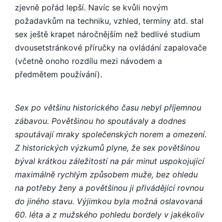
zjevně pořád lepší. Navíc se kvůli novým
požadavkům na techniku, vzhled, termíny atd. stal
sex ještě krapet náročnějším než bedlivé studium
dvousetstránkové příručky na ovládání zapalovače
(včetně onoho rozdílu mezi návodem a
předmětem používání).
Sex po většinu historického času nebyl příjemnou
zábavou. Povětšinou ho spoutávaly a dodnes
spoutávají mraky společenských norem a omezení.
Z historických výzkumů plyne, že sex povětšinou
býval krátkou záležitostí na pár minut uspokojující
maximálně rychlým způsobem muže, bez ohledu
na potřeby ženy a povětšinou ji přivádějící rovnou
do jiného stavu. Výjimkou byla možná oslavovaná
60. léta a z mužského pohledu bordely v jakékoliv