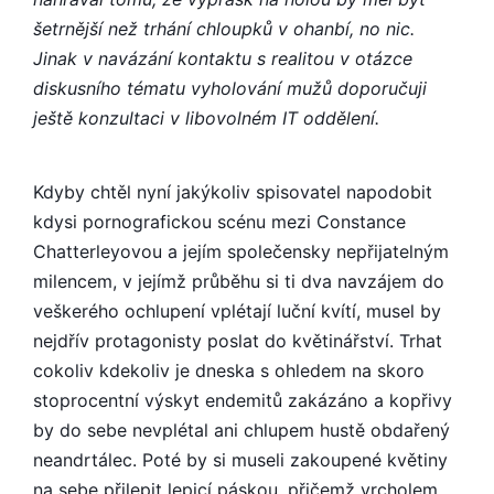
šetrnější než trhání chloupků v ohanbí, no nic.
Jinak v navázání kontaktu s realitou v otázce
diskusního tématu vyholování mužů doporučuji
ještě konzultaci v libovolném IT oddělení.
Kdyby chtěl nyní jakýkoliv spisovatel napodobit
kdysi pornografickou scénu mezi Constance
Chatterleyovou a jejím společensky nepřijatelným
milencem, v jejímž průběhu si ti dva navzájem do
veškerého ochlupení vplétají luční kvítí, musel by
nejdřív protagonisty poslat do květinářství. Trhat
cokoliv kdekoliv je dneska s ohledem na skoro
stoprocentní výskyt endemitů zakázáno a kopřivy
by do sebe nevplétal ani chlupem hustě obdařený
neandrtálec. Poté by si museli zakoupené květiny
na sebe přilepit lepicí páskou, přičemž vrcholem