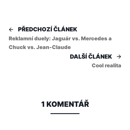
Navigace
Předchozí
PŘEDCHOZÍ ČLÁNEK
článek:
pro
Reklamní duely: Jaguár vs. Mercedes a
Chuck vs. Jean-Claude
příspěvek
Dal
DALŠÍ ČLÁNEK
člá
Cool realita
1 KOMENTÁŘ