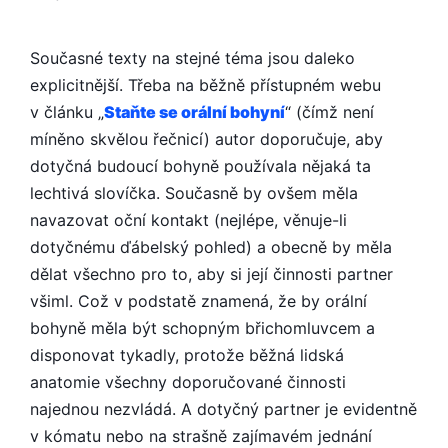
Současné texty na stejné téma jsou daleko
explicitnější. Třeba na běžně přístupném webu
v článku „
Staňte se orální bohyní
“ (čímž není
míněno skvělou řečnicí) autor doporučuje, aby
dotyčná budoucí bohyně používala nějaká ta
lechtivá slovíčka. Současně by ovšem měla
navazovat oční kontakt (nejlépe, věnuje-li
dotyčnému ďábelský pohled) a obecně by měla
dělat všechno pro to, aby si její činnosti partner
všiml. Což v podstatě znamená, že by orální
bohyně měla být schopným břichomluvcem a
disponovat tykadly, protože běžná lidská
anatomie všechny doporučované činnosti
najednou nezvládá. A dotyčný partner je evidentně
v kómatu nebo na strašně zajímavém jednání