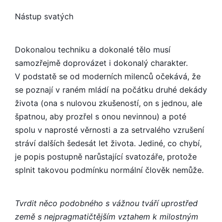
Nástup svatých
Dokonalou techniku a dokonalé tělo musí
samozřejmě doprovázet i dokonalý charakter.
V podstatě se od moderních milenců očekává, že
se poznají v raném mládí na počátku druhé dekády
života (ona s nulovou zkušeností, on s jednou, ale
špatnou, aby prozřel s onou nevinnou) a poté
spolu v naprosté věrnosti a za setrvalého vzrušení
stráví dalších šedesát let života. Jediné, co chybí,
je popis postupně narůstající svatozáře, protože
splnit takovou podmínku normální člověk nemůže.
Tvrdit něco podobného s vážnou tváří uprostřed
země s nejpragmatič­tějším vztahem k milostným