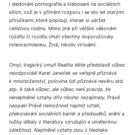
i sledování pornografie a klábosení na sociálních
sítích, což je v přímém rozporu i se sto let starými
příručkami, které popisují, kterak si udržet
celistvou rodinu. Mimo jiné při větším věkovém
rozdílu či rozdílu chutí všechny doporučovaly
milence/milenku. Živé, nikoliv virtuální.
Omyl, tragický omyl! Realita téhle představě vůbec
neodpovídá! Karel Janeček se veřejně přiznává
k mnohoženství, polovina lidí přiznává nevěru atd.
atp. A také vůbec, ale vůbec není pravda, že
nenaplněné vztahy dřív nikoho nezajímaly. Právě
naopak! Právě nemožnost naplnit vztah,
překonávání sociálních bariér a předsudků, snění a
tužby dělaly z literatury vzrušující a uměleckou
záležitost. Naplněné vztahy jsou z hlediska