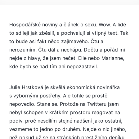
POVRCHNÍ
ANALÝZA
DOKONALÉHO
SVĚTA
Hospodářské noviny a článek o sexu. Wow. A lidé
DOKONALÉHO
to sdílejí jak zběsilí, a pochvalují si vtipný text. Tak
SEXU
to bude asi fakt něco zajímavého. Čtu a
nerozumím. Čtu dál a nechápu. Dočtu a pořád mi
nejde z hlavy, že jsem nečetl Elle nebo Marianne,
kde bych se nad tím ani nepozastavil.
Julie Hrstková je skvělá ekonomická novinářka
s výbornými postřehy. Ale tohle se prostě
nepovedlo. Stane se. Protože na Twitteru jsem
nebyl schopen v krátkém prostoru reagovat na
podiv, proč nesdílím stejné nadšení jako ostatní,
vezmeme to jedno po druhém. Nejde o nic jiného,
než pokud už se na stránkách prestižního deníku