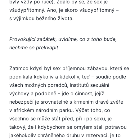
byly vždy po ruce). Zdálo by se, že sex je
všudypřítomný. Ano, je skoro všudypřítomný –
s výjimkou běžného života.
Provokující začátek, uvidíme, co z toho bude,
nechme se překvapit.
Zatímco kdysi byl sex příjemnou zábavou, která se
podnikala kdykoliv a kdekoliv, teď – soudíc podle
všech možných poradců, institutů sexuální
výchovy a podobně – jde o činnost, jejíž
nebezpečí je srovnatelné s krmením dravé zvěře
v africkém národním parku. Výčet toho, co
všechno se může stát před, při i po sexu, je
takový, že i kdybychom se omylem stali potravou
jakéhokoliv chráněného druhu v rezervaci, je to