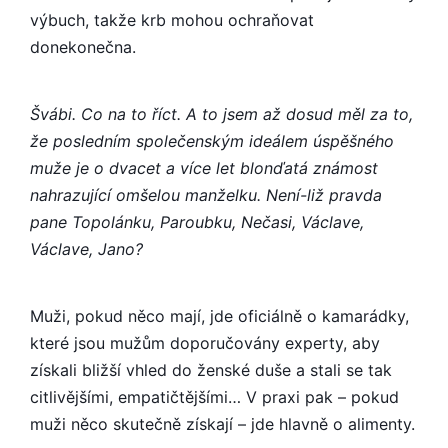
výbuch, takže krb mohou ochraňovat
donekonečna.
Švábi. Co na to říct. A to jsem až dosud měl za to,
že posledním společenským ideálem úspěšného
muže je o dvacet a více let blonďatá známost
nahrazující omšelou manželku. Není-liž pravda
pane Topolánku, Paroubku, Nečasi, Václave,
Václave, Jano?
Muži, pokud něco mají, jde oficiálně o kamarádky,
které jsou mužům doporučovány experty, aby
získali bližší vhled do ženské duše a stali se tak
citlivějšími, empatičtějšími… V praxi pak – pokud
muži něco skutečně získají – jde hlavně o alimenty.