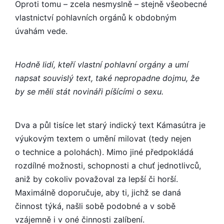
Oproti tomu – zcela nesmyslně – stejně všeobecné
vlastnictví pohlavních orgánů k obdobným
úvahám vede.
Hodně lidí, kteří vlastní pohlavní orgány a umí
napsat souvislý text, také nepropadne dojmu, že
by se měli stát novináři píšícími o sexu.
Dva a půl tisíce let starý indický text Kámasútra je
výukovým textem o umění milovat (tedy nejen
o technice a polohách). Mimo jiné předpokládá
rozdílné možnosti, schopnosti a chuť jednotlivců,
aniž by cokoliv považoval za lepší či horší.
Maximálně doporučuje, aby ti, jichž se daná
činnost týká, našli sobě podobné a v sobě
vzájemně i v oné činnosti zalíbení.