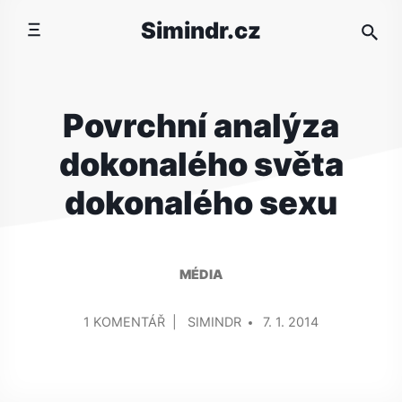
Přeskočit
Simindr.cz
na
obsah
Povrchní analýza
dokonalého světa
dokonalého sexu
MÉDIA
PŘIDAL/A
U
1 KOMENTÁŘ
SIMINDR
7. 1. 2014
TEXTU
S
NÁZVEM