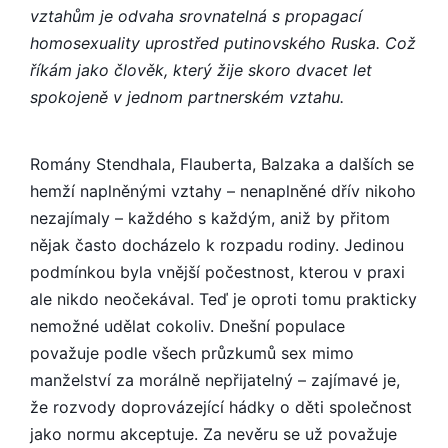
vztahům je odvaha srovnatelná s propagací
homosexuality uprostřed putinovského Ruska. Což
říkám jako člověk, který žije skoro dvacet let
spokojeně v jednom partnerském vztahu.
Romány Stendhala, Flauberta, Balzaka a dalších se
hemží naplněnými vztahy – nenaplněné dřív nikoho
nezajímaly – každého s každým, aniž by přitom
nějak často docházelo k rozpadu rodiny. Jedinou
podmínkou byla vnější počestnost, kterou v praxi
ale nikdo neočekával. Teď je oproti tomu prakticky
nemožné udělat cokoliv. Dnešní populace
považuje podle všech průzkumů sex mimo
manželství za morálně nepřijatelný – zajímavé je,
že rozvody doprovázející hádky o děti společnost
jako normu akceptuje. Za nevěru se už považuje