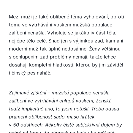
Mezi muži je také oblíbené téma vyholování, oproti
tomu ve vytrhávání voskem mužská populace
zalíbení nenašla. Vyholuje se jakákoliv část těla,
nejlépe tělo celé. Snad jen s výjimkou zad, kam ani
moderní muž tak úplně nedosáhne. Ženy většinou
s ochlupením zad problémy nemají, takže lehce
dosahují kompletní hladkosti, kterou by jim záviděl
i čínský pes naháč.
Zajímavé zjištění – mužská populace nenašla
zalíbení ve vytrhávání chlupů voskem, ženská
tudíž implicitně ano, to jsem netušil. Třeba odsud
pramení oblíbenost sado-maso hrátek
v 50 odstínech. Ačkoliv čistě subjektivní dojem by
nahrával tomu, že výprask na holou by měl být