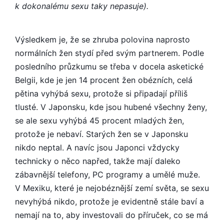
k dokonalému sexu taky nepasuje).
Výsledkem je, že se zhruba polovina naprosto
normálních žen stydí před svým partnerem. Podle
posledního průzkumu se třeba v docela asketické
Belgii, kde je jen 14 procent žen obézních, celá
pětina vyhýbá sexu, protože si připadají příliš
tlusté. V Japonsku, kde jsou hubené všechny ženy,
se ale sexu vyhýbá 45 procent mladých žen,
protože je nebaví. Starých žen se v Japonsku
nikdo neptal. A navíc jsou Japonci vždycky
technicky o něco napřed, takže mají daleko
zábavnější telefony, PC programy a umělé muže.
V Mexiku, které je nejobéznější zemí světa, se sexu
nevyhýbá nikdo, protože je evidentně stále baví a
nemají na to, aby investovali do příruček, co se má