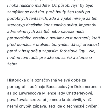
i noha rejsčího mláděte. Oč působivější by bylo
zamýšlet se nad tím, proč houfy žen touží po
podobných fantaziích, zda a v jaké míře je za tím
stereotyp dnešního konzumního světa, imperativ
adrenalinových zážitků nebo naopak nuda
partnerského vztahu a nevšímavost partnerů, kteří
před domácími orálními bohyněmi dávají přednost
partě v hospodě a zápasům fotbalové ligy… Ne,
hoďme tam radši přeraženou sanici a zlomená
žebra…
Historická díla označovaná ve své době za
pornografii, počínaje Boccacciovým Dekameronem
až po Lawrencova Milence lady Chatterleyové,
považovala sex za příjemnou kratochvíli, v níž
nesmí chybět zábava. Teď jde o technické cvičení,