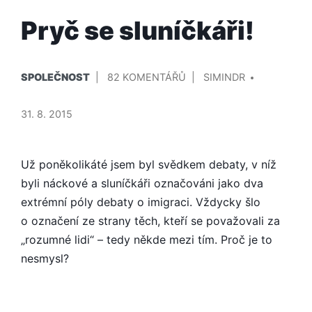
Pryč se sluníčkáři!
PUBLIKOVÁNO
PŘIDAL/A
U
SPOLEČNOST
82 KOMENTÁŘŮ
SIMINDR
V
TEXTU
S
31. 8. 2015
NÁZVEM
PRYČ
SE
Už poněkolikáté jsem byl svědkem debaty, v níž
SLUNÍČKÁŘI!
byli náckové a sluníčkáři označováni jako dva
extrémní póly debaty o imigraci. Vždycky šlo
o označení ze strany těch, kteří se považovali za
„rozumné lidi“ – tedy někde mezi tím. Proč je to
nesmysl?