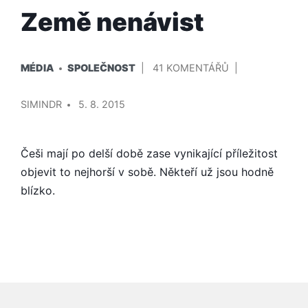
Země nenávist
PUBLIKOVÁNO
U
MÉDIA
SPOLEČNOST
41 KOMENTÁŘŮ
V
TEXTU
PŘIDAL/A
S
SIMINDR
5. 8. 2015
NÁZVEM
ZEMĚ
NENÁVIST
Češi mají po delší době zase vynikající příležitost
objevit to nejhorší v sobě. Někteří už jsou hodně
blízko.