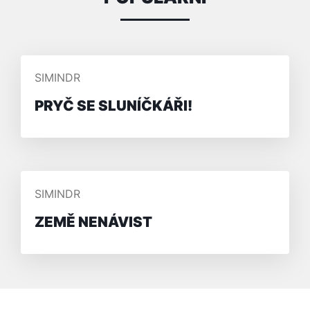
PŘIDAL/A
SIMINDR
PRYČ SE SLUNÍČKÁŘI!
PŘIDAL/A
SIMINDR
ZEMĚ NENÁVIST