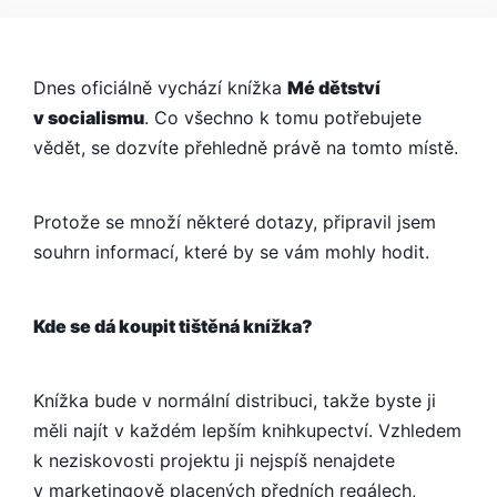
SOCIALISMU
–
NÁVOD
K
Dnes oficiálně vychází knížka
Mé dětství
POUŽITÍ
v socialismu
. Co všechno k tomu potřebujete
vědět, se dozvíte přehledně právě na tomto místě.
Protože se množí některé dotazy, připravil jsem
souhrn informací, které by se vám mohly hodit.
Kde se dá koupit tištěná knížka?
Knížka bude v normální distribuci, takže byste ji
měli najít v každém lepším knihkupectví. Vzhledem
k neziskovosti projektu ji nejspíš nenajdete
v marketingově placených předních regálech,