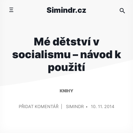
Přeskočit
Simindr.cz
na
obsah
Mé dětství v
socialismu – návod k
použití
KNIHY
PŘIDAL/A
NA
PŘIDAT KOMENTÁŘ
SIMINDR
10. 11. 2014
MÉ
DĚTSTVÍ
V