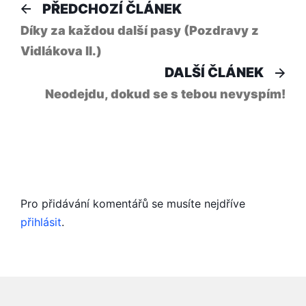
Navigace
Předchozí
PŘEDCHOZÍ ČLÁNEK
článek:
pro
Díky za každou další pasy (Pozdravy z
Vidlákova II.)
příspěvek
Dal
DALŠÍ ČLÁNEK
člá
Neodejdu, dokud se s tebou nevyspím!
Pro přidávání komentářů se musíte nejdříve
přihlásit
.