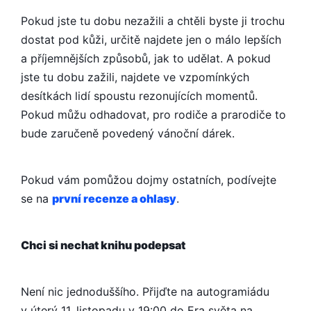
Pokud jste tu dobu nezažili a chtěli byste ji trochu
dostat pod kůži, určitě najdete jen o málo lepších
a příjemnějších způsobů, jak to udělat. A pokud
jste tu dobu zažili, najdete ve vzpomínkých
desítkách lidí spoustu rezonujících momentů.
Pokud můžu odhadovat, pro rodiče a prarodiče to
bude zaručeně povedený vánoční dárek.
Pokud vám pomůžou dojmy ostatních, podívejte
se na
první recenze a ohlasy
.
Chci si nechat knihu podepsat
Není nic jednoduššího. Přijďte na autogramiádu
v úterý 11. listopadu v 19:00 do Era světa na