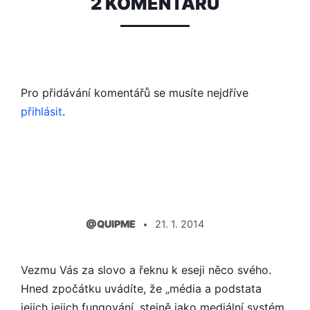
2 KOMENTÁŘŮ
Pro přidávání komentářů se musíte nejdříve
přihlásit
.
ŘÍKÁ:
@QUIPME
21. 1. 2014
Vezmu Vás za slovo a řeknu k eseji něco svého.
Hned zpočátku uvádíte, že „média a podstata
jejich jejich fungování, stejně jako mediální systém