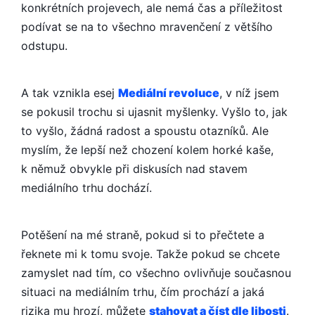
konkrétních projevech, ale nemá čas a příležitost
podívat se na to všechno mravenčení z většího
odstupu.
A tak vznikla esej
Mediální revoluce
, v níž jsem
se pokusil trochu si ujasnit myšlenky. Vyšlo to, jak
to vyšlo, žádná radost a spoustu otazníků. Ale
myslím, že lepší než chození kolem horké kaše,
k němuž obvykle při diskusích nad stavem
mediálního trhu dochází.
Potěšení na mé straně, pokud si to přečtete a
řeknete mi k tomu svoje. Takže pokud se chcete
zamyslet nad tím, co všechno ovlivňuje současnou
situaci na mediálním trhu, čím prochází a jaká
rizika mu hrozí, můžete
stahovat a číst dle libosti
.