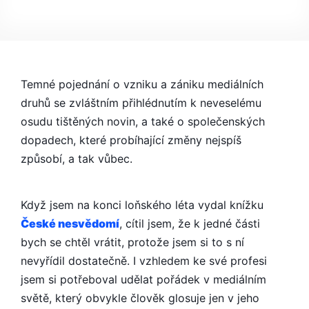
S
NÁZVEM
MEDIÁLNÍ
REVOLUCE
–
NOVÁ
Temné pojednání o vzniku a zániku mediálních
TEMNÁ
druhů se zvláštním přihlédnutím k neveselému
ESEJ
osudu tištěných novin, a také o společenských
O
dopadech, které probíhající změny nejspíš
NEJISTÉ
způsobí, a tak vůbec.
BUDOUCNOSTI
MÉDIÍ
Když jsem na konci loňského léta vydal knížku
České nesvědomí
, cítil jsem, že k jedné části
bych se chtěl vrátit, protože jsem si to s ní
nevyřídil dostatečně. I vzhledem ke své profesi
jsem si potřeboval udělat pořádek v mediálním
světě, který obvykle člověk glosuje jen v jeho