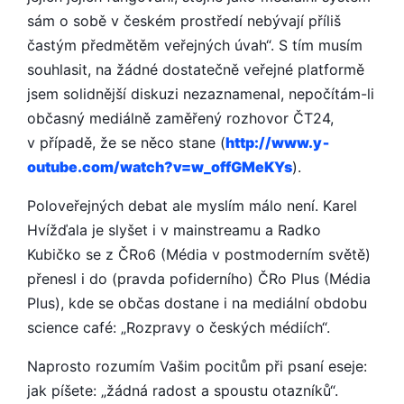
sám o sobě v českém prostředí nebývají příliš
častým předmětěm veřejných úvah“. S tím musím
souhlasit, na žádné dostatečně veřejné platformě
jsem solidnější diskuzi nezaznamenal, nepočítám-li
občasný mediálně zaměřený rozhovor ČT24,
v případě, že se něco stane (
http://www.y­
outube.com/wat­ch?v=w_offGMe­KYs
).
Poloveřejných debat ale myslím málo není. Karel
Hvížďala je slyšet i v mainstreamu a Radko
Kubičko se z ČRo6 (Média v postmoderním světě)
přenesl i do (pravda pofiderního) ČRo Plus (Média
Plus), kde se občas dostane i na mediální obdobu
science café: „Rozpravy o českých médiích“.
Naprosto rozumím Vašim pocitům při psaní eseje:
jak píšete: „žádná radost a spoustu otazníků“.