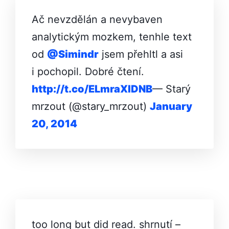
Ač nevzdělán a nevybaven
analytickým mozkem, tenhle text
od
@Simindr
jsem přehltl a asi
i pochopil. Dobré čtení.
http://t.co/EL­mraXIDNB
— Starý
mrzout (@stary_mrzout)
January
20, 2014
too long but did read. shrnutí –