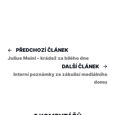
Navigace
Předchozí
PŘEDCHOZÍ ČLÁNEK
článek:
pro
Julius Meinl – krádež za bílého dne
Dal
DALŠÍ ČLÁNEK
příspěvek
člá
Interní poznámky ze zákulisí mediálního
domu