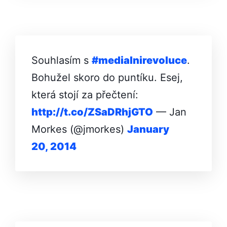
Souhlasím s
#medialnirevo­luce
.
Bohužel skoro do puntíku. Esej,
která stojí za přečtení:
http://t.co/ZSaD­RhjGTO
— Jan
Morkes (@jmorkes)
January
20, 2014