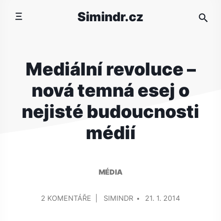
Přeskočit
Simindr.cz
na
obsah
Mediální revoluce –
nová temná esej o
nejisté budoucnosti
médií
MÉDIA
PŘIDAL/A
U
2 KOMENTÁŘE
SIMINDR
21. 1. 2014
TEXTU