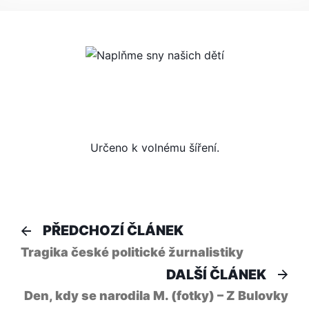
NAPLŇME
SNY
NAŠICH
DĚTÍ…
UŽ
TENTO
VÍKEND.
Určeno k volnému šíření.
Navigace
Předchozí
PŘEDCHOZÍ ČLÁNEK
článek:
pro
Tragika české politické žurnalistiky
Dal
DALŠÍ ČLÁNEK
příspěvek
člá
Den, kdy se narodila M. (fotky) – Z Bulovky