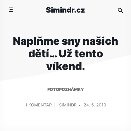
Přeskočit
Simindr.cz
na
obsah
Naplňme sny našich
dětí… Už tento
víkend.
FOTOPOZNÁMKY
PŘIDAL/A
U
1 KOMENTÁŘ
SIMINDR
24. 5. 2010
TEXTU
S
NÁZVEM