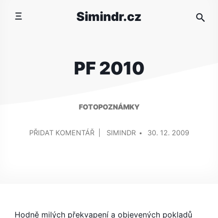
Přeskočit
Simindr.cz
na
obsah
PF 2010
FOTOPOZNÁMKY
PŘIDAL/A
NA
PŘIDAT KOMENTÁŘ
SIMINDR
30. 12. 2009
PF
2010
Hodně milých překvapení a objevených pokladů