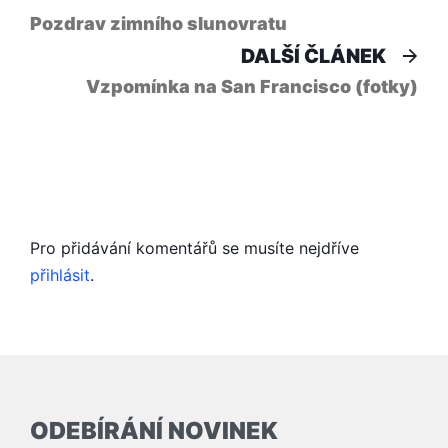
článek:
pro
Pozdrav zimního slunovratu
Dal
DALŠÍ ČLÁNEK
příspěvek
člá
Vzpomínka na San Francisco (fotky)
Pro přidávání komentářů se musíte nejdříve
přihlásit
.
ODEBÍRÁNÍ NOVINEK