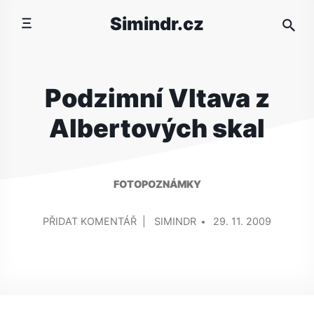
Přeskočit
Simindr.cz
na
obsah
Podzimní Vltava z
Albertových skal
FOTOPOZNÁMKY
PŘIDAL/A
NA
PŘIDAT KOMENTÁŘ
SIMINDR
29. 11. 2009
PODZIMNÍ
VLTAVA
Z
ALBERTOVÝCH
SKAL