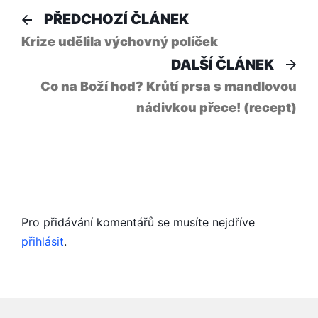
Navigace
Předchozí
PŘEDCHOZÍ ČLÁNEK
článek:
pro
Krize udělila výchovný políček
Dal
DALŠÍ ČLÁNEK
příspěvek
člá
Co na Boží hod? Krůtí prsa s mandlovou
nádivkou přece! (recept)
Pro přidávání komentářů se musíte nejdříve
přihlásit
.