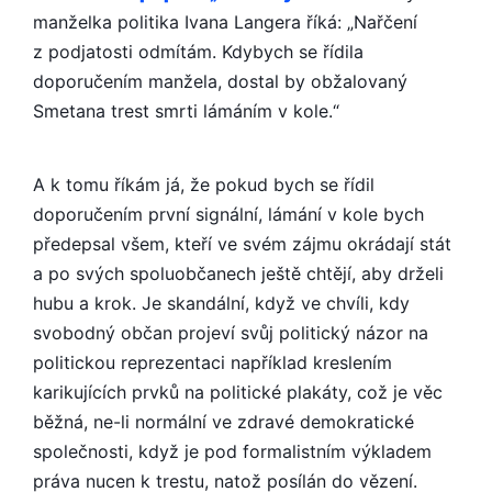
manželka politika Ivana Langera říká: „Nařčení
z podjatosti odmítám. Kdybych se řídila
doporučením manžela, dostal by obžalovaný
Smetana trest smrti lámáním v kole.“
A k tomu říkám já, že pokud bych se řídil
doporučením první signální, lámání v kole bych
předepsal všem, kteří ve svém zájmu okrádají stát
a po svých spoluobčanech ještě chtějí, aby drželi
hubu a krok. Je skandální, když ve chvíli, kdy
svobodný občan projeví svůj politický názor na
politickou reprezentaci například kreslením
karikujících prvků na politické plakáty, což je věc
běžná, ne-li normální ve zdravé demokratické
společnosti, když je pod formalistním výkladem
práva nucen k trestu, natož posílán do vězení.