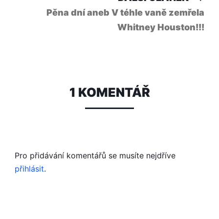
člá
Pěna dní aneb V téhle vaně zemřela
Whitney Houston!!!
1 KOMENTÁŘ
Pro přidávání komentářů se musíte nejdříve
přihlásit
.