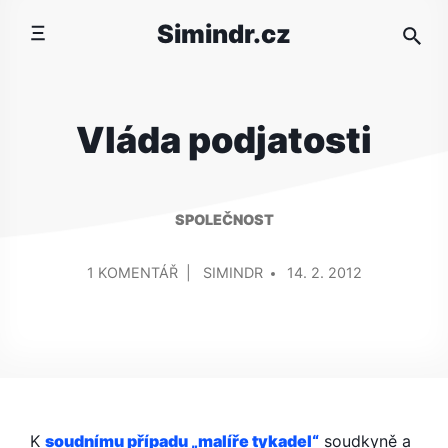
Přeskočit
Simindr.cz
na
obsah
Vláda podjatosti
SPOLEČNOST
PŘIDAL/A
U
1 KOMENTÁŘ
SIMINDR
14. 2. 2012
TEXTU
S
NÁZVEM
VLÁDA
PODJATOSTI
K
soudnímu případu „malíře tykadel“
soudkyně a