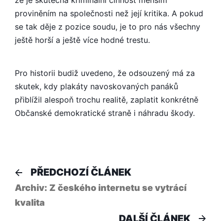
že je skutečná kriminální činnost menším
proviněním na společnosti než její kritika. A pokud
se tak děje z pozice soudu, je to pro nás všechny
ještě horší a ještě více hodné trestu.
Pro historii budiž uvedeno, že odsouzený má za
skutek, kdy plakáty navoskovaných panáků
přiblížil alespoň trochu realitě, zaplatit konkrétně
Občanské demokratické straně i náhradu škody.
Navigace
Předchozí
PŘEDCHOZÍ ČLÁNEK
článek:
pro
Archiv: Z českého internetu se vytrácí
kvalita
příspěvek
Dal
DALŠÍ ČLÁNEK