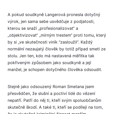
A pokud soudkyně Langerová pronesla dotyčný
výrok, jen sama sebe usvědčuje z podjatosti,
kterou se snaží „profesionalizovat“ a
„objektivizovat“ „mírným trestem“ proti tomu, který
by si „ve skutečnosti viník "zasloužil“. Každý
normální nezaujatý člověk by totiž případ smetl ze
stolu. Jen ten, kdo má nastavená měřítka tak
pokřiveným způsobem jako soudkyně a její
manžel, je schopen dotyčného člověka odsoudit.
Stejně jako odsouzený Roman Smetana jsem
přesvědčen, že slušní a poctiví lidé do vězení
nepatří. Patří do něj ti, kteří svým spoluobčanům
skutečně škodí. A také ti, kteří se podílejí na tom,