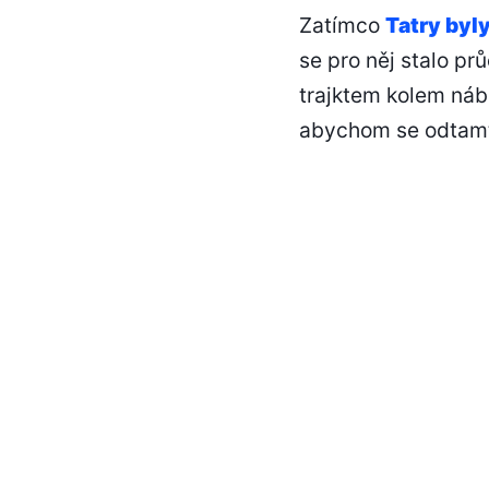
Zatímco
Tatry byl
se pro něj stalo pr
trajktem kolem nábř
abychom se odtamt