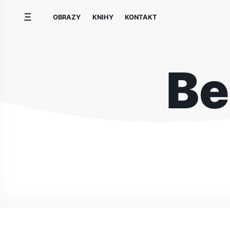
Přeskočit
OBRAZY
KNIHY
KONTAKT
na
obsah
Be