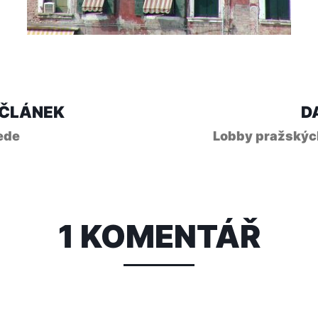
ce
Předchozí
 ČLÁNEK
D
článek:
vede
Lobby pražskýc
vek
1 KOMENTÁŘ