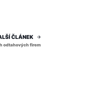
Další
ALŠÍ ČLÁNEK
článek:
h odtahových firem