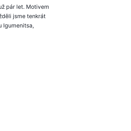
ž pár let. Motivem
žděli jsme tenkrát
u Igumenitsa,