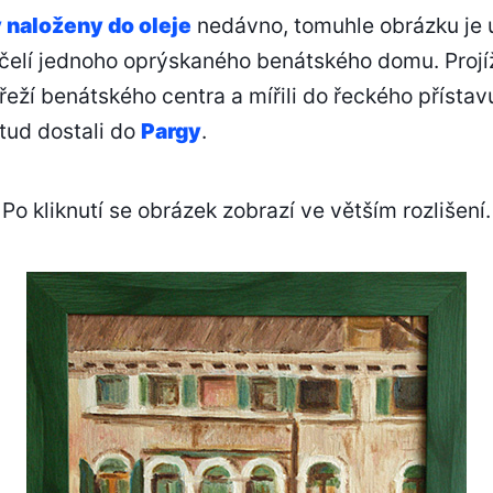
OLEJI
y naloženy do oleje
nedávno, tomuhle obrázku je u
ůčelí jednoho oprýskaného benátského domu. Projí
eží benátského centra a mířili do řeckého přístav
ud dostali do
Pargy
.
Po kliknutí se obrázek zobrazí ve větším rozlišení.