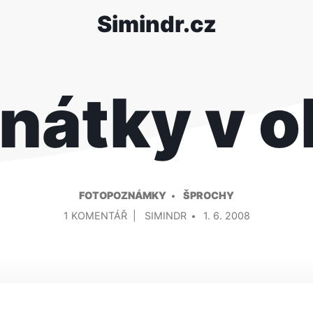
Simindr.cz
nátky v ol
FOTOPOZNÁMKY
ŠPROCHY
U
PŘIDAL/A
1 KOMENTÁŘ
SIMINDR
1. 6. 2008
TEXTU
S
NÁZVEM
BENÁTKY
V