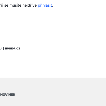
řů se musíte nejdříve
přihlásit
.
JI | SIMINDR.CZ
 NOVINEK