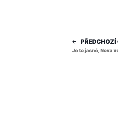
Naviga
PŘEDCHOZÍ
Je to jasné, Nova 
pro
příspě