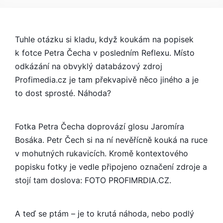
DĚLAJÍ
SE
PŘEKLEPY
V
Tuhle otázku si kladu, když koukám na popisek
ČASOPISECH
k fotce Petra Čecha v posledním Reflexu. Místo
SCHVÁLNĚ,
odkázání na obvyklý databázový zdroj
NEBO
Profimedia.cz je tam překvapivě něco jiného a je
NE?
to dost sprosté. Náhoda?
Fotka Petra Čecha doprovází glosu Jaromíra
Bosáka. Petr Čech si na ní nevěřícně kouká na ruce
v mohutných rukavicích. Kromě kontextového
popisku fotky je vedle připojeno označení zdroje a
stojí tam doslova: FOTO PROFIMRDIA.CZ.
A teď se ptám – je to krutá náhoda, nebo podlý