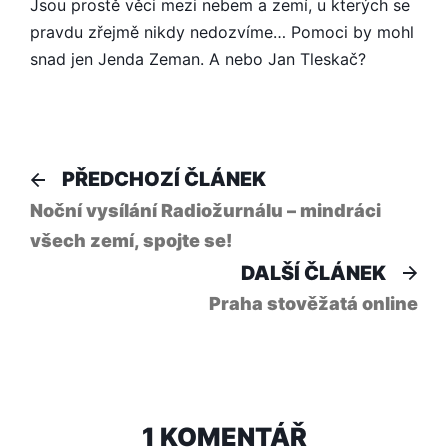
Jsou prostě věci mezi nebem a zemí, u kterých se
pravdu zřejmě nikdy nedozvíme… Pomoci by mohl
snad jen Jenda Zeman. A nebo Jan Tleskač?
Navigace
Předchozí
PŘEDCHOZÍ ČLÁNEK
článek:
pro
Noční vysílání Radiožurnálu – mindráci
všech zemí, spojte se!
příspěvek
Dal
DALŠÍ ČLÁNEK
člá
Praha stověžatá online
1 KOMENTÁŘ