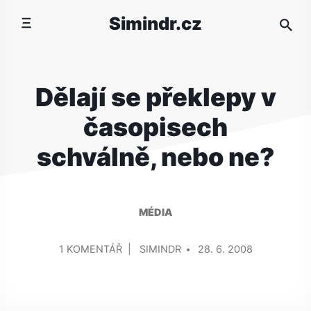
Přeskočit
Simindr.cz
na
obsah
Dělají se překlepy v
časopisech
schválně, nebo ne?
MÉDIA
PŘIDAL/A
U
1 KOMENTÁŘ
SIMINDR
28. 6. 2008
TEXTU
S
NÁZVEM