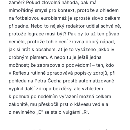
záměr? Pokud zlovolná náhoda, pak má
mimořádný smysl pro kontext, protože s ohledem
na fotbalovou euroblamáž je sprosté slovo celkem
případné. Nebo to nějaký redaktor udělal schválně,
protože legrace musí být? Pak by to už ten půvab
nemělo, protože tohle není zrovna dobrý nápad,
jak si hrát s obsahem, ať je to vysázeno jakkoliv
drobným písmem. A nebo tu je ještě jedna
možnost; že zapracovalo podvědomí – ten, kdo
v Reflexu rutinně zpracovává popisky zdrojů, při
pohledu na Petra Čecha prostě automatizovaně
vyplnil další zdroj a bezděky, ale vzhledem
k pohnutí po nedělním vyřazení možná celkem
zákonitě, mu přeskočil prst o klávesu vedle a
z nevinného „E“ se stalo vulgární „R“.