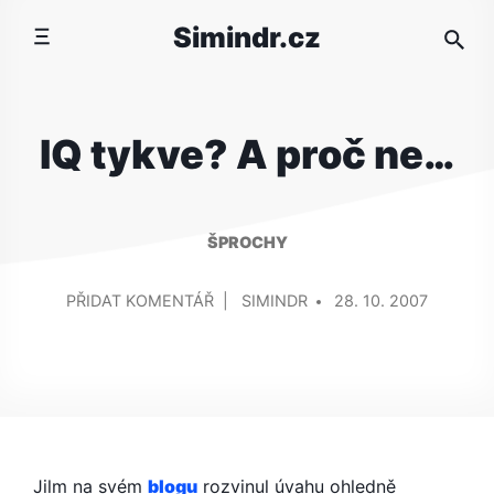
Přeskočit
Simindr.cz
na
obsah
IQ tykve? A proč ne…
ŠPROCHY
PŘIDAL/A
NA
PŘIDAT KOMENTÁŘ
SIMINDR
28. 10. 2007
IQ
TYKVE?
A
PROČ
NE…
Jilm na svém
blogu
rozvinul úvahu ohledně