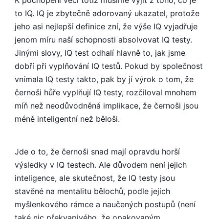
K pochopení věci totiž musíme vyjít z toho, co je
to IQ. IQ je zbytečně adorovaný ukazatel, protože
jeho asi nejlepší definice zní, že výše IQ vyjadřuje
jenom míru naší schopnosti absolvovat IQ testy.
Jinými slovy, IQ test odhalí hlavně to, jak jsme
dobří při vyplňování IQ testů. Pokud by společnost
vnímala IQ testy takto, pak by jí výrok o tom, že
černoši hůře vyplňují IQ testy, rozčiloval mnohem
míň než neodůvodněná implikace, že černoši jsou
méně inteligentní než běloši.
Jde o to, že černoši snad mají opravdu horší
výsledky v IQ testech. Ale důvodem není jejich
inteligence, ale skutečnost, že IQ testy jsou
stavěné na mentalitu bělochů, podle jejich
myšlenkového rámce a naučených postupů (není
také nic překvapivého, že opakovaným