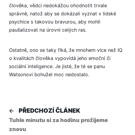
člověka, vědci nedokážou ohodnotit trvale
správně, natož aby se dokázali vyznat v lidské
psychice s takovou bravurou, aby mohli
paušalizovat na úrovni celých ras.
Ostatně, ono se taky říká, že mnohem více než IQ
o kvalitách člověka vypovídá jeho emoční či
sociální inteligence. Je jisté, že té se panu
Watsonovi bohužel moc nedostalo.
Navigace
Předchozí
PŘEDCHOZÍ ČLÁNEK
článek:
pro
Tuhle minutu si za hodinu prožijeme
znovu
příspěvek