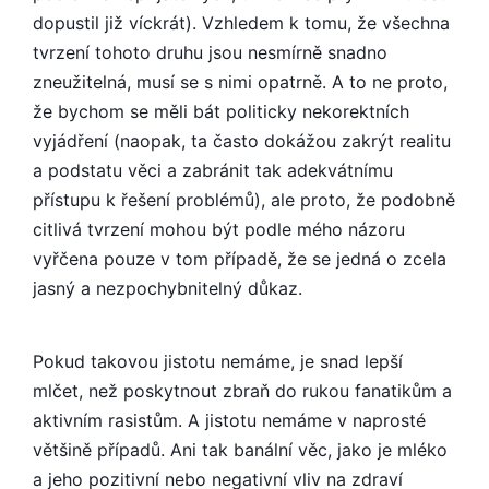
dopustil již víckrát). Vzhledem k tomu, že všechna
tvrzení tohoto druhu jsou nesmírně snadno
zneužitelná, musí se s nimi opatrně. A to ne proto,
že bychom se měli bát politicky nekorektních
vyjádření (naopak, ta často dokážou zakrýt realitu
a podstatu věci a zabránit tak adekvátnímu
přístupu k řešení problémů), ale proto, že podobně
citlivá tvrzení mohou být podle mého názoru
vyřčena pouze v tom případě, že se jedná o zcela
jasný a nezpochybnitel­ný důkaz.
Pokud takovou jistotu nemáme, je snad lepší
mlčet, než poskytnout zbraň do rukou fanatikům a
aktivním rasistům. A jistotu nemáme v naprosté
většině případů. Ani tak banální věc, jako je mléko
a jeho pozitivní nebo negativní vliv na zdraví