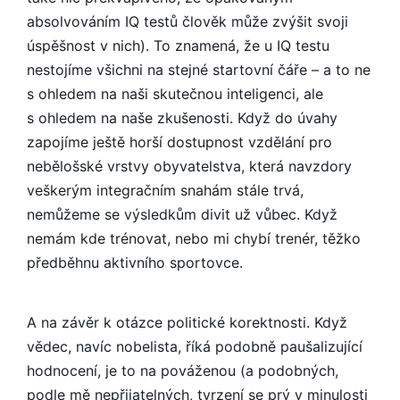
absolvováním IQ testů člověk může zvýšit svoji
úspěšnost v nich). To znamená, že u IQ testu
nestojíme všichni na stejné startovní čáře – a to ne
s ohledem na naši skutečnou inteligenci, ale
s ohledem na naše zkušenosti. Když do úvahy
zapojíme ještě horší dostupnost vzdělání pro
nebělošské vrstvy obyvatelstva, která navzdory
veškerým integračním snahám stále trvá,
nemůžeme se výsledkům divit už vůbec. Když
nemám kde trénovat, nebo mi chybí trenér, těžko
předběhnu aktivního sportovce.
A na závěr k otázce politické korektnosti. Když
vědec, navíc nobelista, říká podobně paušalizující
hodnocení, je to na pováženou (a podobných,
podle mě nepřijatelných, tvrzení se prý v minulosti