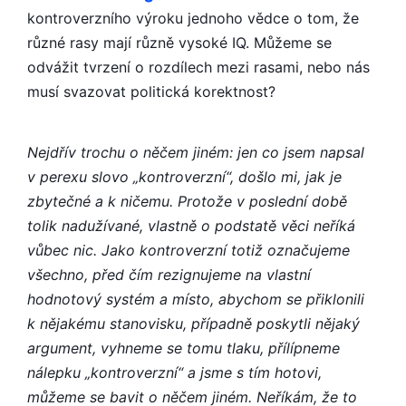
kontroverzního výroku jednoho vědce o tom, že
různé rasy mají různě vysoké IQ. Můžeme se
odvážit tvrzení o rozdílech mezi rasami, nebo nás
musí svazovat politická korektnost?
Nejdřív trochu o něčem jiném: jen co jsem napsal
v perexu slovo „kontroverzní“, došlo mi, jak je
zbytečné a k ničemu. Protože v poslední době
tolik nadužívané, vlastně o podstatě věci neříká
vůbec nic. Jako kontroverzní totiž označujeme
všechno, před čím rezignujeme na vlastní
hodnotový systém a místo, abychom se přiklonili
k nějakému stanovisku, případně poskytli nějaký
argument, vyhneme se tomu tlaku, přílípneme
nálepku „kontroverzní“ a jsme s tím hotovi,
můžeme se bavit o něčem jiném. Neříkám, že to