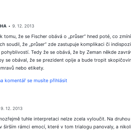
CHA
9. 12. 2013
k tomu, že se Fischer obává o „průser“ hned poté, co zmí
ch soudil, že „průser“ zde zastupuje komplikaci či indispo
ohyblivostí. Tedy že se obává, že by Zeman někde zavrávo
 by se obával, že se prezident opije a bude tropit skopičovin
 mravů nebo etikety.
a komentář se musíte přihlásit
9. 12. 2013
ozřejmě tuhle interpretaci nelze zcela vyloučit. Na druhou
širším rámci emocí, které v tom trialogu panovaly, a nikoli