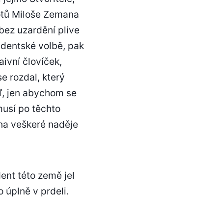
iotů Miloše Zemana
bez uzardění plive
identské volbě, pak
aivní človíček,
se rozdal, který
eď, jen abychom se
musí po těchto
na veškeré naděje
ent této země jel
 úplně v prdeli.