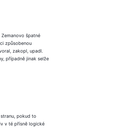
ní Zemanovo špatné
zici způsobenou
ral, zakopl, upadl.
y, případně jinak selže
 stranu, pokud to
v v té přísně logické