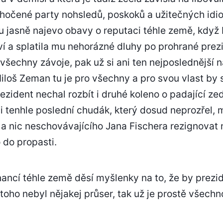
ochočené party nohsledů, poskoků a užitečných id
u jasně najevo obavy o reputaci téhle země, když 
iví a splatila mu nehorázné dluhy po prohrané prez
všechny závoje, pak už si ani ten nejposlednější n
 Miloš Zeman tu je pro všechny a pro svou vlast by 
prezident nechal rozbít i druhé koleno o padající z
 i tenhle poslední chudák, který dosud neprozřel, 
a nic neschovávajícího Jana Fischera rezignovat 
 do propasti.
nancí téhle země děsí myšlenky na to, že by prezid
 toho nebyl nějakej průser, tak už je prostě všechno