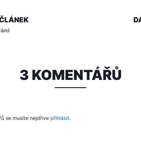
ce
Předchozí
 ČLÁNEK
D
článek:
vání
vek
3 KOMENTÁŘŮ
řů se musíte nejdříve
přihlásit
.