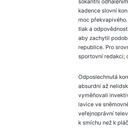
šokantní odhalením,
kadence slovní kons
moc překvapivého. 
tlak a odpovědnost
aby zachytil podob
republice. Pro srov
sportovní redakci; 
Odposlechnutá konve
absurdní až nelidsk
vyměňovali invektivy
lavice ve sněmovně
veřejnoprávní telev
k smíchu než k pláč