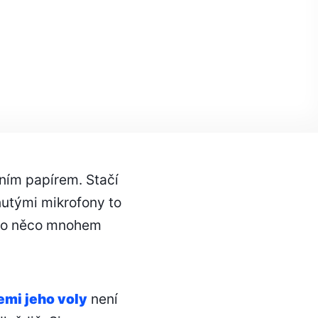
etním papírem. Stačí
nutými mikrofony to
tě o něco mnohem
emi jeho voly
není