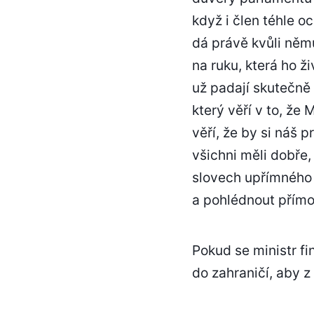
když i člen téhle 
dá právě kvůli něm
na ruku, která ho ž
už padají skutečně 
který věří v to, že
věří, že by si náš 
všichni měli dobře,
slovech upřímného 
a pohlédnout přímo
Pokud se ministr fi
do zahraničí, aby z