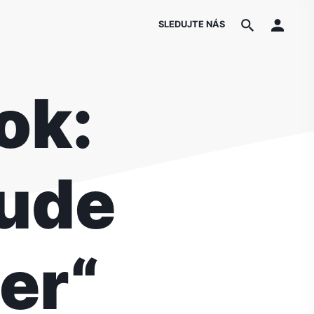
SLEDUJTE NÁS
ok:
bude
er“