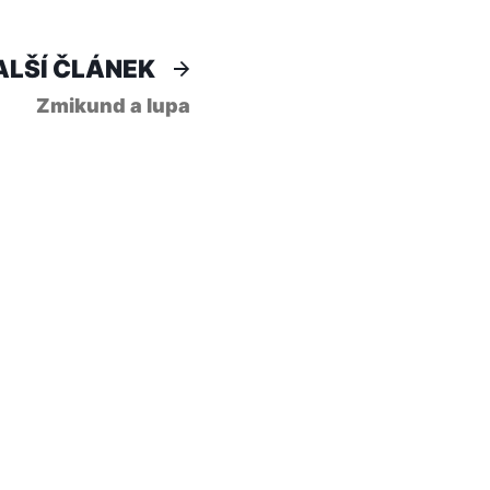
Další
ALŠÍ ČLÁNEK
článek:
Zmikund a lupa