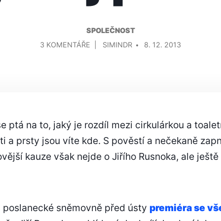
SPOLEČNOST
U
PŘIDAL/A
3 KOMENTÁŘE
SIMINDR
8. 12. 2013
TEXTU
S
NÁZVEM
KAUZA
RUSNOK:
„JEŠTĚ
e ptá na to, jaký je rozdíl mezi cirkulárkou a toal
TAM
i a prsty jsou víte kde. S pověstí a nečekaně zap
BUDE
NĚJAKEJ
ovější kauze však nejde o Jiřího Rusnoka, ale ješ
PRŮSER“
v poslanecké sněmovně před ústy
premiéra se vš