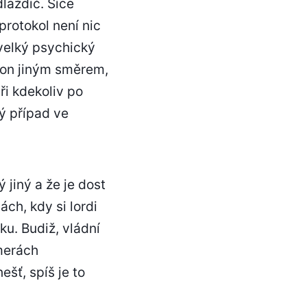
dlaždič. Sice
protokol není nic
 velký psychický
fon jiným směrem,
ři kdekoliv po
ý případ ve
 jiný a že je dost
ách, kdy si lordi
ku. Budiž, vládní
merách
ešť, spíš je to