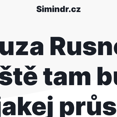
Simindr.cz
uza Rusn
ště tam 
jakej průs