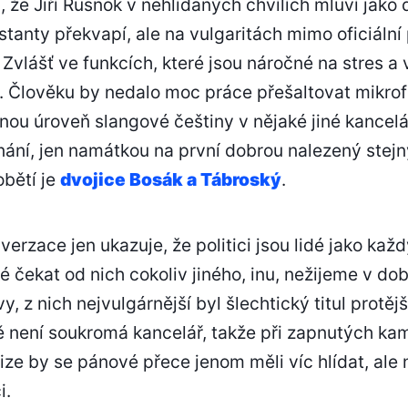
 že Jiří Rusnok v nehlídaných chvílích mluví jako 
tanty překvapí, ale na vulgaritách mimo oficiální 
Zvlášť ve funkcích, které jsou náročné na stres a
. Člověku by nedalo moc práce přešaltovat mikro
nou úroveň slangové češtiny v nějaké jiné kancelá
nání, jen namátkou na první dobrou nalezený stejn
obětí je
dvojice Bosák a Tábroský
.
rzace jen ukazuje, že politici jsou lidé jako každý
é čekat od nich cokoliv jiného, inu, nežijeme v dob
, z nich nejvulgárnější byl šlechtický titul protějš
 není soukromá kancelář, takže při zapnutých ka
ize by se pánové přece jenom měli víc hlídat, ale n
i.