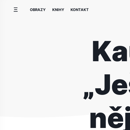
Přeskočit
OBRAZY
KNIHY
KONTAKT
na
obsah
Ka
„Je
ně