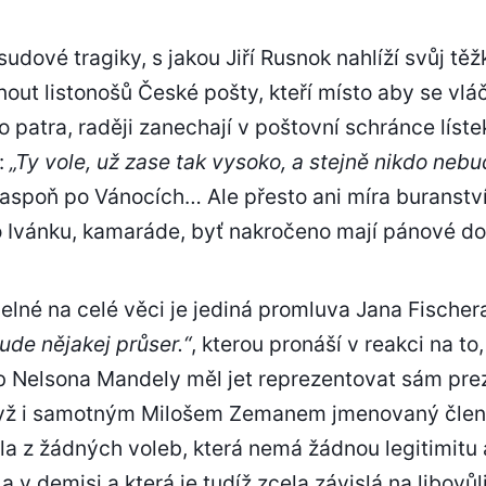
sudové tragiky, s jakou Jiří Rusnok nahlíží svůj tě
t listonošů České pošty, kteří místo aby se vlá
patra, raději zanechají v poštovní schránce líste
:
„Ty vole, už zase tak vysoko, a stejně nikdo neb
aspoň po Vánocích… Ale přesto ani míra buranství
o Ivánku, kamaráde, byť nakročeno mají pánové do
elné na celé věci je jediná promluva Jana Fischer
ude nějakej průser.“
, kterou pronáší v reakci na t
b Nelsona Mandely měl jet reprezentovat sám pre
yž i samotným Milošem Zemanem jmenovaný člen
šla z žádných voleb, která nemá žádnou legitimitu
v demisi a která je tudíž zcela závislá na libovůli 