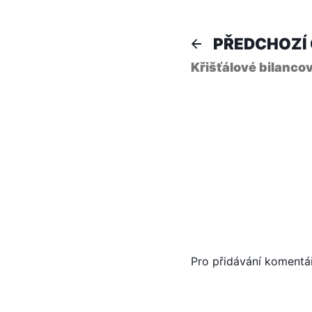
Naviga
PŘEDCHOZÍ
Křišťálové bilanco
pro
příspě
Pro přidávání komentá