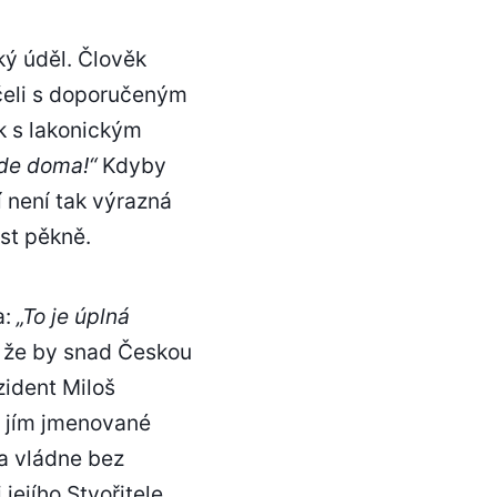
žký úděl. Člověk
čeli s doporučeným
k s lakonickým
ude doma!“
Kdyby
 není tak výrazná
st pěkně.
a:
„To je úplná
o, že by snad Českou
zident Miloš
 jím jmenované
 a vládne bez
jejího Stvořitele,