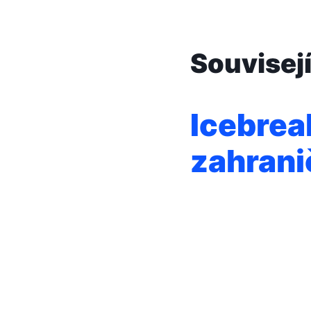
Souvisejí
Icebrea
zahrani