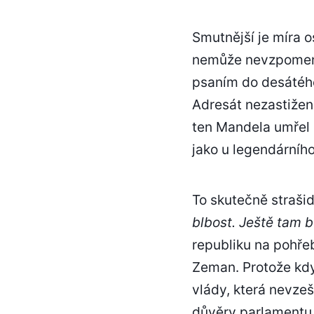
Smutnější je míra o
nemůže nevzpomenou
psaním do desátého 
Adresát nezastižen
ten Mandela umřel 
jako u legendárníh
To skutečně strašid
blbost. Ještě tam b
republiku na pohře
Zeman. Protože kd
vlády, která nevze
důvěry parlamentu a 