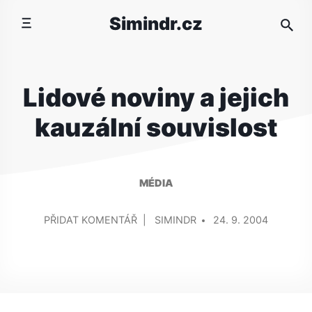
Přeskočit
Simindr.cz
na
obsah
Lidové noviny a jejich
kauzální souvislost
MÉDIA
PŘIDAL/A
NA
PŘIDAT KOMENTÁŘ
SIMINDR
24. 9. 2004
LIDOVÉ
NOVINY
A
JEJICH
KAUZÁLNÍ