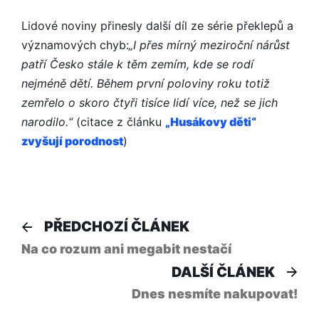
SOUVISLOST
Lidové noviny přinesly další díl ze série překlepů a
významových chyb:
„I přes mírný meziroční nárůst
patří Česko stále k těm zemím, kde se rodí
nejméně dětí. Během první poloviny roku totiž
zemřelo o skoro čtyři tisíce lidí více, než se jich
narodilo.“
(citace z článku
„Husákovy děti“
zvyšují porodnost
)
Navigace
Předchozí
PŘEDCHOZÍ ČLÁNEK
článek:
pro
Na co rozum ani megabit nestačí
Dal
DALŠÍ ČLÁNEK
příspěvek
člá
Dnes nesmíte nakupovat!