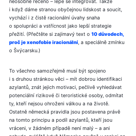
neosobně řečeno – lépe se integrovat. Takže
i když dáme stranou obyčejnou lidskost a soucit,
vychází i z čistě racionální úvahy snaha
o spolupráci a vstřícnost jako lepší strategie
přežití. (Přečtěte si zajímavý text o
10 důvodech,
proč je xenofobie iracionální
, a speciálně zmínku
o Švýcarsku.)
To všechno samozřejmě musí být spojeno
i s druhou stránkou věci – mít dobrou identifikaci
azylantů, znát jejich motivaci, pečlivě vyhledávat
potenciální rizikové či teroristické osoby, odmítat
ty, kteří nejsou ohroženi válkou a na životě.
Ostatně německá pravidla jsou postavena právě
na tomto principu a podíl azylantů, kteří jsou
vráceni, v žádném případě není malý – a ani