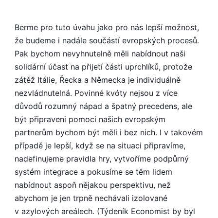
Berme pro tuto úvahu jako pro nás lepší možnost,
že budeme i nadále součástí evropských procesů.
Pak bychom nevyhnutelně měli nabídnout naši
solidární účast na přijetí části uprchlíků, protože
zátěž Itálie, Řecka a Německa je individuálně
nezvládnutelná. Povinné kvóty nejsou z více
důvodů rozumný nápad a špatný precedens, ale
být připraveni pomoci našich evropským
partnerům bychom být měli i bez nich. I v takovém
případě je lepší, když se na situaci připravíme,
nadefinujeme pravidla hry, vytvoříme podpůrný
systém integrace a pokusíme se těm lidem
nabídnout aspoň nějakou perspektivu, než
abychom je jen trpně nechávali izolované
v azylových areálech. (Týdeník Economist by byl