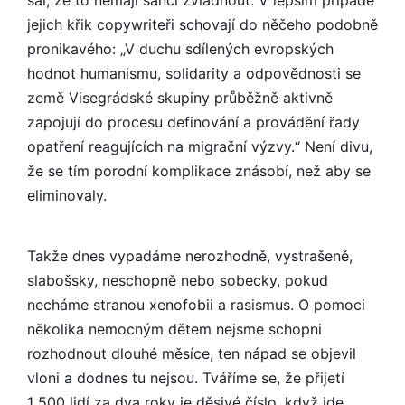
jejich křik copywriteři schovají do něčeho podobně
pronikavého: „V duchu sdílených evropských
hodnot humanismu, solidarity a odpovědnosti se
země Visegrádské skupiny průběžně aktivně
zapojují do procesu definování a provádění řady
opatření reagujících na migrační výzvy.“ Není divu,
že se tím porodní komplikace znásobí, než aby se
eliminovaly.
Takže dnes vypadáme nerozhodně, vystrašeně,
slabošsky, neschopně nebo sobecky, pokud
necháme stranou xenofobii a rasismus. O pomoci
několika nemocným dětem nejsme schopni
rozhodnout dlouhé měsíce, ten nápad se objevil
vloni a dodnes tu nejsou. Tváříme se, že přijetí
1 500 lidí za dva roky je děsivé číslo, když jde