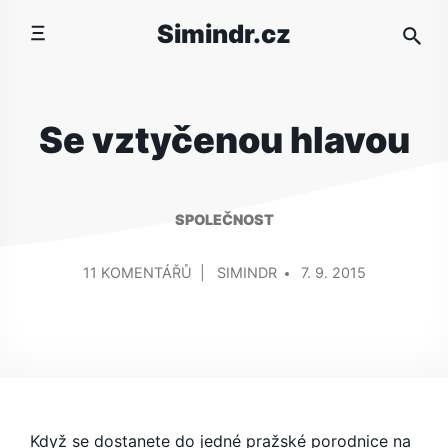
Přeskočit
Simindr.cz
na
obsah
Se vztyčenou hlavou
SPOLEČNOST
PŘIDAL/A
U
11 KOMENTÁŘŮ
SIMINDR
7. 9. 2015
TEXTU
S
NÁZVEM
SE
VZTYČENOU
HLAVOU
Když se dostanete do jedné pražské porodnice na