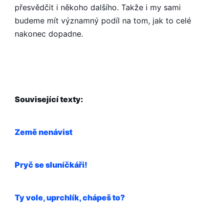
přesvědčit i někoho dalšího. Takže i my sami
budeme mít významný podíl na tom, jak to celé
nakonec dopadne.
Související texty:
Země nenávist
Pryč se sluníčkáři!
Ty vole, uprchlík, chápeš to?