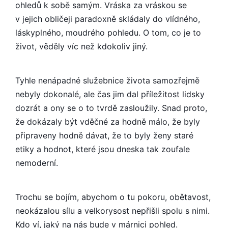
ohledů k sobě samým. Vráska za vráskou se
v jejich obličeji paradoxně skládaly do vlídného,
láskyplného, moudrého pohledu. O tom, co je to
život, věděly víc než kdokoliv jiný.
Tyhle nenápadné služebnice života samozřejmě
nebyly dokonalé, ale čas jim dal příležitost lidsky
dozrát a ony se o to tvrdě zasloužily. Snad proto,
že dokázaly být vděčné za hodně málo, že byly
připraveny hodně dávat, že to byly ženy staré
etiky a hodnot, které jsou dneska tak zoufale
nemoderní.
Trochu se bojím, abychom o tu pokoru, obětavost,
neokázalou sílu a velkorysost nepřišli spolu s nimi.
Kdo ví, jaký na nás bude v márnici pohled.