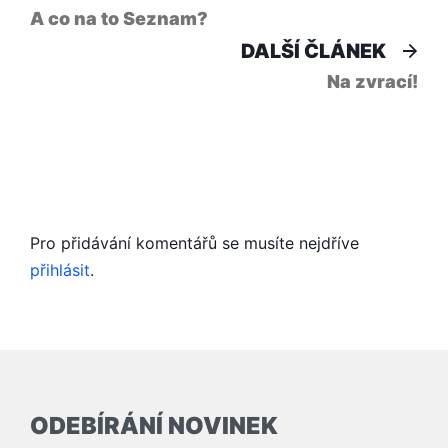
článek:
pro
A co na to Seznam?
Dal
DALŠÍ ČLÁNEK
příspěvek
člá
Na zvrací!
Pro přidávání komentářů se musíte nejdříve
přihlásit
.
ODEBÍRÁNÍ NOVINEK