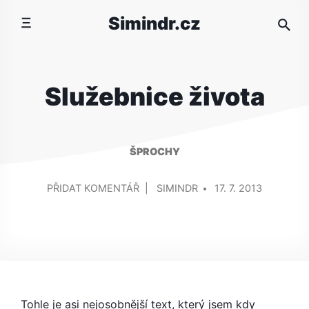
Přeskočit
Simindr.cz
na
obsah
Služebnice života
ŠPROCHY
PŘIDAL/A
NA
PŘIDAT KOMENTÁŘ
SIMINDR
17. 7. 2013
SLUŽEBNICE
ŽIVOTA
Tohle je asi nejosobnější text, který jsem kdy