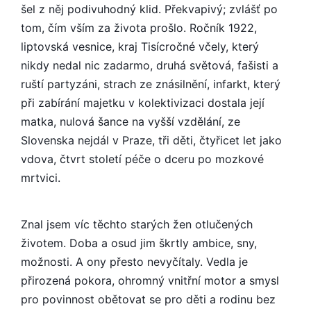
šel z něj podivuhodný klid. Překvapivý; zvlášť po
tom, čím vším za života prošlo. Ročník 1922,
liptovská vesnice, kraj Tisícročné včely, který
nikdy nedal nic zadarmo, druhá světová, fašisti a
ruští partyzáni, strach ze znásilnění, infarkt, který
při zabírání majetku v kolektivizaci dostala její
matka, nulová šance na vyšší vzdělání, ze
Slovenska nejdál v Praze, tři děti, čtyřicet let jako
vdova, čtvrt století péče o dceru po mozkové
mrtvici.
Znal jsem víc těchto starých žen otlučených
životem. Doba a osud jim škrtly ambice, sny,
možnosti. A ony přesto nevyčítaly. Vedla je
přirozená pokora, ohromný vnitřní motor a smysl
pro povinnost obětovat se pro děti a rodinu bez