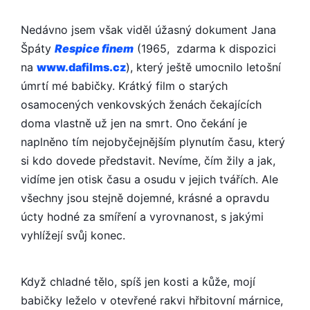
Nedávno jsem však viděl úžasný dokument Jana
Špáty
Respice finem
(1965, zdarma k dispozici
na
www.dafilms.cz
), který ještě umocnilo letošní
úmrtí mé babičky. Krátký film o starých
osamocených venkovských ženách čekajících
doma vlastně už jen na smrt. Ono čekání je
naplněno tím nejobyčejnějším plynutím času, který
si kdo dovede představit. Nevíme, čím žily a jak,
vidíme jen otisk času a osudu v jejich tvářích. Ale
všechny jsou stejně dojemné, krásné a opravdu
úcty hodné za smíření a vyrovnanost, s jakými
vyhlížejí svůj konec.
Když chladné tělo, spíš jen kosti a kůže, mojí
babičky leželo v otevřené rakvi hřbitovní márnice,