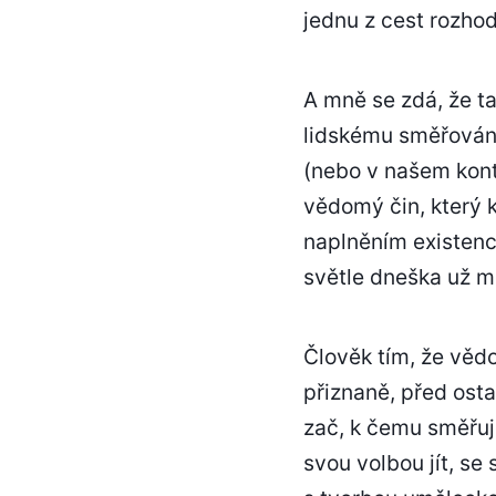
jednu z cest rozhod
A mně se zdá, že ta
lidskému směřování
(nebo v našem kont
vědomý čin, který 
naplněním existenc
světle dneška už m
Člověk tím, že vědo
přiznaně, před ost
zač, k čemu směřuje
svou volbou jít, s