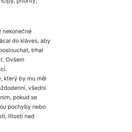
cipy, priority;
 z nekonečné
ácal do kláves, aby
poslouchat, trhal
vat. Ovšem
cí.
e, který by mu měl
každodenní, všední
k nim, pokud se
jsou pochyby nebo
, lítosti nad