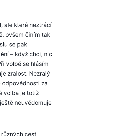
 ale které neztrácí
tě, ovšem činím tak
slu se pak
ění – když chci, nic
ři volbě se hlásím
e zralost. Nezralý
e odpovědnosti za
volba je totiž
 ještě neuvědomuje
 různých cest,