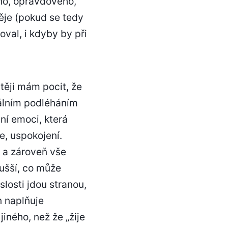
ho, opravdového,
ěje (pokud se tedy
oval, i kdyby by při
těji mám pocit, že
nálním podléháním
ní emoci, která
e, uspokojení.
h a zároveň vše
dušší, co může
slosti jdou stranou,
n naplňuje
iného, než že „žije