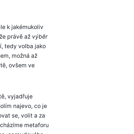
le k jakémukoliv
ože právě až
výběr
, tedy volba jako
evem, možná až
itě, ovšem ve
tě, vyjadřuje
lím najevo, co je
at se, volit a za
nacházíme metaforu