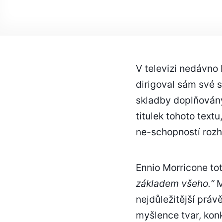
V televizi nedávno
dirigoval sám své s
skladby doplňovány
titulek tohoto text
ne-schopností rozh
Ennio Morricone to
základem všeho.“
M
nejdůležitější práv
myšlence tvar, konk