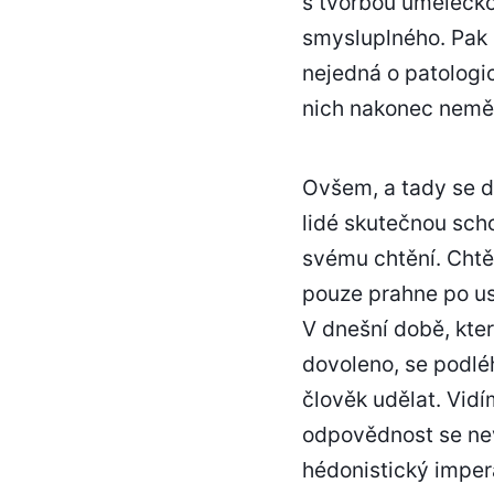
s tvorbou umělecko
smysluplného. Pak u
nejedná o patologick
nich nakonec neměl
Ovšem, a tady se d
lidé skutečnou scho
svému chtění. Chtě
pouze prahne po usp
V dnešní době, kte
dovoleno, se podléh
člověk udělat. Vidí
odpovědnost se nev
hédonistický impera