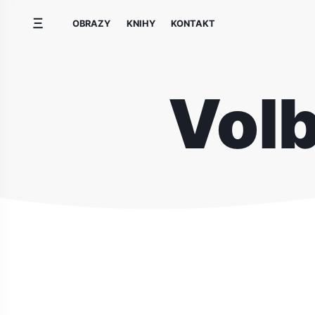
Přeskočit
OBRAZY
KNIHY
KONTAKT
na
obsah
Volb