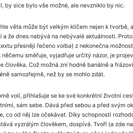
l, by sice bylo vše možné, ale nevzniklo by nic.
hle věta může být velkým klíčem nejen k tvorbě, a
 a že dnes nabývá na nebývalé aktuálnosti. Prot
extu přesněji řečeno
volba
) z nekonečna možností
k něčemu směřuje, vyjadřuje určitý názor, je proj
e člověka. Což možná zní hodně banálně a frázov
éně samozřejmě, než by se mohlo zdát.
mě volí, přihlašuje se ke své konkrétní životní ces
atními, sám sebe. Dává před sebou a před svým oko
, co od něj lze očekávat. Díky schopnosti rozhodov
e stává vyzrálým člověkem, dospívá. Tvoří (a zde 