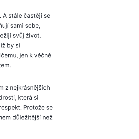
. A stále častěji se
ňují sami sebe,
žijí svůj život,
iž by si
ičemu, jen k věčné
tem.
m z nejkrásnějších
osti, která si
espekt. Protože se
hem důležitější než