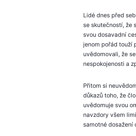
Lidé dnes před sebou
se skutečností, že 
svou dosavadní cestu
jenom pořád touží p
uvědomovali, že se
nespokojenosti a z
Přitom si neuvědom
důkazů toho, že čl
uvědomuje svou ome
navzdory všem limi
samotné dosažení c