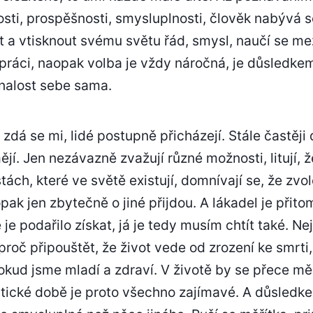
tosti, prospěšnosti, smysluplnosti, člověk nabývá s
 a vtisknout svému světu řád, smysl, naučí se mez
práci, naopak volba je vždy náročná, je důsledkem 
znalost sebe sama.
 zdá se mi, lidé postupně přicházejí. Stále častěj
umějí. Jen nezávazně zvažují různé možnosti, litují
ách, které ve světě existují, domnívají se, že zvo
opak jen zbytečně o jiné přijdou. A lákadel je při
je podařilo získat, já je tedy musím chtít také. Ne
roč připouštět, že život vede od zrození ke smrti
okud jsme mladí a zdraví. V životě by se přece m
tické době je proto všechno zajímavé. A důsledke