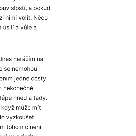
ouvislostí, a pokud
i nimi volit. Něco
úsilí a vůle a
i dnes narážím na
, že se nemohou
lením jedné cesty
tom nekonečně
jlépe hned a tady.
, když může mít
ělo vyzkoušet
m toho nic není