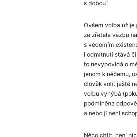
s dobou“.
Ovšem volba už je p
ze zřetele vazbu na
s vědomím existenc
i odmítnutí stává č
to nevypovídá o mé
jenom k něčemu, os
člověk volit ještě
volbu vyhýbá (poku
podmíněna odpovědn
a nebo jí není scho
Něco chtít, není ni