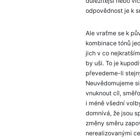
důležitější nebo víc
odpovědnost je k s
Ale vraťme se k pův
kombinace tónů jed
jich v co nejkratší
by uši. To je kupod
převedeme-li stejný
Neuvědomujeme si, 
vnuknout cíl, směřo
i méně všední volby
domnívá, že jsou s
změny směru zapově
nerealizovanými ce