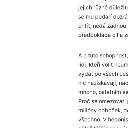
jejich různé důleži
se mu podaří dozrát
chtít, nedá žádnou 
předpokládá cíl a 
A o tuto schopnost,
lidi, kteří volit ne
vydat po všech cest
nic nezískávají, na
mnoho, ostatním se 
Proč se omezovat, p
milióny odboček, d
všechno. V hédonis