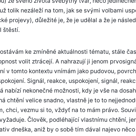
u) ze svého života svébytný tvar, něco jedinečné
ž tolik nezáleží na tom, jak se svými volbami usp
é projevy), důležité je, že je udělal a že je násled
 štěstí.
ostávám ke zmíněné aktuálnosti tématu, stále čas
pnost volit ztrácejí. A nahrazují ji jenom prvosig
ní v tomto kontextu vnímám jako pudovou, povrch
okojení. Signál, reakce, uspokojení, signál, reakc
rá nabízí nekonečné možnosti, kdy je vše na dosa
á chtění velice snadno, vlastně je to to nejjedno
m, chci, vezmu si to, vždyť na to mám právo. Souvi
yžaduje. Člověk, podléhající vlastnímu chtění, je
tiv dneška, aniž by o sobě tím dával najevo něco j