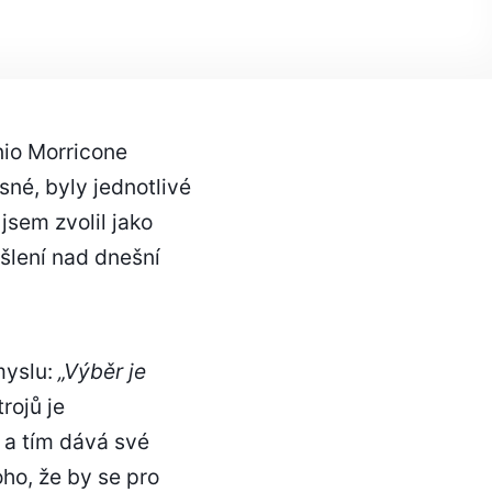
nio Morricone
sné, byly jednotlivé
sem zvolil jako
yšlení nad dnešní
myslu:
„Výběr je
rojů je
 a tím dává své
oho, že by se pro