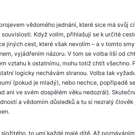
rojevem vědomého jednání, které sice má svůj cíl,
 souvislosti. Když volím, přihlašuji se k určité ces
e jiných cest, které však nevolím – a v tomto smy
inem, vyjádřením názoru. V tom se volba liší od cht
m vztahu k ostatnímu, mohu totiž chtít všechno. P
tatní logicky nechávám stranou. Volba tak vyžaduj
 neumí (pokud je mladý), nebo nechce, popřípadě s
d ani ve svém dospělém věku nedozrál). Skutečná 
ostí a vědomím důsledků a tu si nezralý člověk
pen.
c složitého, to umí každé malé dítě. Až poznáváním