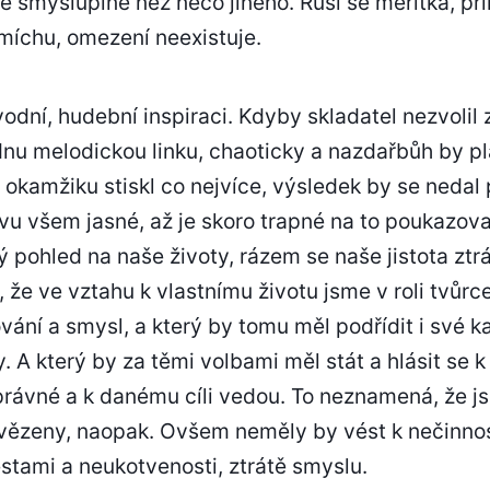
e smysluplné než něco jiného. Ruší se měřítka, prin
míchu, omezení neexistuje.
odní, hudební inspiraci. Kdyby skladatel nezvolil
nu melodickou linku, chaoticky a nazdařbůh by pl
m okamžiku stiskl co nejvíce, výsledek by se nedal 
ivu všem jasné, až je skoro trapné na to poukazo
 pohled na naše životy, rázem se naše jistota ztrá
že ve vztahu k vlastnímu životu jsme v roli tvůrc
vání a smysl, a který by tomu měl podřídit i své 
. A který by za těmi volbami měl stát a hlásit se 
právné a k danému cíli vedou. To neznamená, že 
zeny, naopak. Ovšem neměly by vést k nečinnosti
stami a neukotvenosti, ztrátě smyslu.