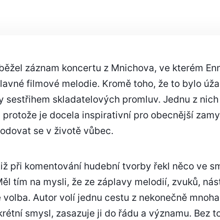
JE
ZÁKLADEM
VŠEHO
 běžel záznam koncertu z Mnichova, ve kterém En
lavné filmové melodie. Kromě toho, že to bylo úža
 sestřihem skladatelových promluv. Jednu z nich j
u, protože je docela inspirativní pro obecnější zam
odovat se v životě vůbec.
tiž při komentování hudební tvorby řekl něco ve s
ěl tím na mysli, že ze záplavy melodií, zvuků, nást
ě volba. Autor volí jednu cestu z nekonečně mnoha
rétní smysl, zasazuje ji do řádu a významu. Bez t