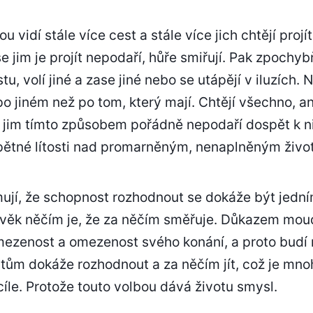
 vidí stále více cest a stále více jich chtějí projít
se jim je projít nepodaří, hůře smiřují. Pak zpochyb
, volí jiné a zase jiné nebo se utápějí v iluzích. Ne
o jiném než po tom, který mají. Chtějí všechno, an
 jim tímto způsobem pořádně nepodaří dospět k n
pětné lítosti nad promarněným, nenaplněným živo
ují, že schopnost rozhodnout se dokáže být jední
ověk něčím je, že za něčím směřuje. Důkazem moudr
zenost a omezenost svého konání, a proto budí r
tům dokáže rozhodnout a za něčím jít, což je mno
íle. Protože touto volbou dává životu smysl.