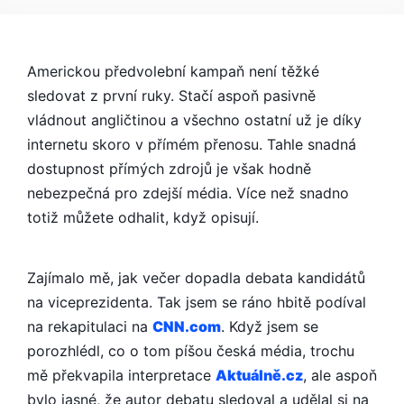
OPISOVALO
OD
CNN.COM?
Americkou předvolební kampaň není těžké
sledovat z první ruky. Stačí aspoň pasivně
vládnout angličtinou a všechno ostatní už je díky
internetu skoro v přímém přenosu. Tahle snadná
dostupnost přímých zdrojů je však hodně
nebezpečná pro zdejší média. Více než snadno
totiž můžete odhalit, když opisují.
Zajímalo mě, jak večer dopadla debata kandidátů
na viceprezidenta. Tak jsem se ráno hbitě podíval
na rekapitulaci na
CNN.com
. Když jsem se
porozhlédl, co o tom píšou česká média, trochu
mě překvapila interpretace
Aktuálně.cz
, ale aspoň
bylo jasné, že autor debatu sledoval a udělal si na