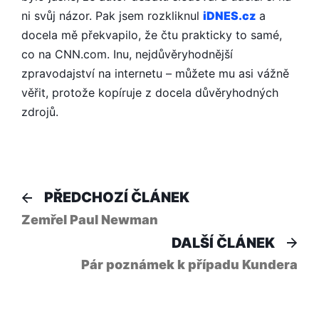
ni svůj názor. Pak jsem rozkliknul
iDNES.cz
a
docela mě překvapilo, že čtu prakticky to samé,
co na CNN.com. Inu, nejdůvěryhodnější
zpravodajství na internetu – můžete mu asi vážně
věřit, protože kopíruje z docela důvěryhodných
zdrojů.
Navigace
Předchozí
PŘEDCHOZÍ ČLÁNEK
článek:
pro
Zemřel Paul Newman
Dal
DALŠÍ ČLÁNEK
příspěvek
člá
Pár poznámek k případu Kundera