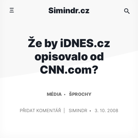
Přeskočit
Simindr.cz
na
obsah
Že by iDNES.cz
opisovalo od
CNN.com?
MÉDIA
ŠPROCHY
PŘIDAL/A
NA
PŘIDAT KOMENTÁŘ
SIMINDR
3. 10. 2008
ŽE
BY
IDNES.CZ