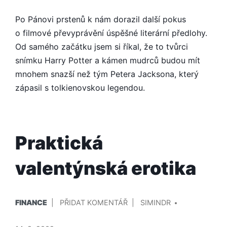
UŽ
PROMÍTÁ
Po Pánovi prstenů k nám dorazil další pokus
o filmové převyprávění úspěšné literární předlohy.
Od samého začátku jsem si říkal, že to tvůrci
snímku Harry Potter a kámen mudrců budou mít
mnohem snazší než tým Petera Jacksona, který
zápasil s tolkienovskou legendou.
Praktická
valentýnská erotika
PUBLIKOVÁNO
PŘIDAL/A
NA
FINANCE
PŘIDAT KOMENTÁŘ
SIMINDR
V
PRAKTICKÁ
VALENTÝNSKÁ