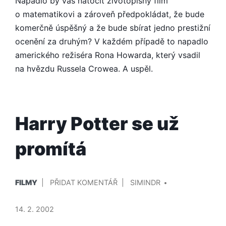
Napadlo by vás natočit životopisný film
GENIÁLNÍ
o matematikovi a zároveň předpokládat, že bude
SCHIZOFRENIK
komerčně úspěšný a že bude sbírat jedno prestižní
ocenění za druhým? V každém případě to napadlo
amerického režiséra Rona Howarda, který vsadil
na hvězdu Russela Crowea. A uspěl.
Harry Potter se už
promítá
PUBLIKOVÁNO
PŘIDAL/A
NA
FILMY
PŘIDAT KOMENTÁŘ
SIMINDR
V
HARRY
POTTER
14. 2. 2002
SE