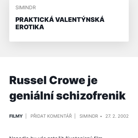
PŘIDAL/A
SIMINDR
PRAKTICKÁ VALENTÝNSKÁ
EROTIKA
Russel Crowe je
geniální schizofrenik
PUBLIKOVÁNO
PŘIDAL/A
NA
FILMY
PŘIDAT KOMENTÁŘ
SIMINDR
27. 2. 2002
V
RUSSEL
CROWE
JE