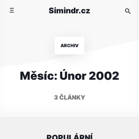
Přeskočit
Simindr.cz
na
obsah
ARCHIV
Měsíc:
Únor 2002
3 ČLÁNKY
POPULÁRNÍ