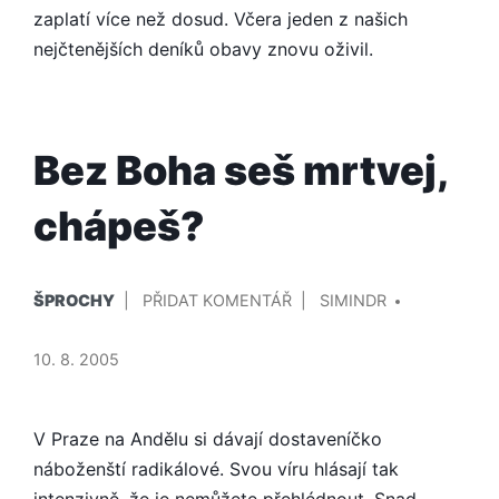
zaplatí více než dosud. Včera jeden z našich
nejčtenějších deníků obavy znovu oživil.
Bez Boha seš mrtvej,
chápeš?
PUBLIKOVÁNO
PŘIDAL/A
NA
ŠPROCHY
PŘIDAT KOMENTÁŘ
SIMINDR
V
BEZ
BOHA
10. 8. 2005
SEŠ
MRTVEJ,
CHÁPEŠ?
V Praze na Andělu si dávají dostaveníčko
náboženští radikálové. Svou víru hlásají tak