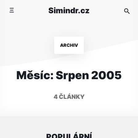
Přeskočit
Simindr.cz
na
obsah
ARCHIV
Měsíc:
Srpen 2005
4 ČLÁNKY
POPULÁRNÍ