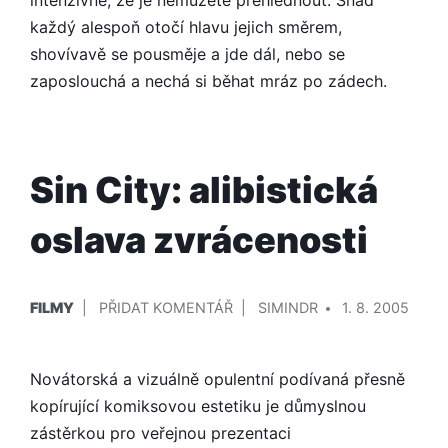
intenzivně, že je nemůžete přehlédnout. Snad
každý alespoň otočí hlavu jejich směrem,
shovívavě se pousměje a jde dál, nebo se
zaposlouchá a nechá si běhat mráz po zádech.
Sin City: alibistická
oslava zvrácenosti
PUBLIKOVÁNO
PŘIDAL/A
NA
FILMY
PŘIDAT KOMENTÁŘ
SIMINDR
1. 8. 2005
V
SIN
CITY:
Novátorská a vizuálně opulentní podívaná přesně
ALIBISTICKÁ
OSLAVA
kopírující komiksovou estetiku je důmyslnou
ZVRÁCENOSTI
zástěrkou pro veřejnou prezentaci