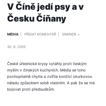
V Číně jedí psy a v
Česku Číňany
PUBLIKOVÁNO
PŘIDAL/A
NA
MÉDIA
PŘIDAT KOMENTÁŘ
SIMINDR
V
V
ČÍNĚ
30. 8. 2005
JEDÍ
PSY
A
České úřednické krysy vytáhly proti českým
V
myším v čínských kuchyních. Média se toho
ČESKU
pochopitelně chytla a zvířila končící okurkovou
ČÍŇANY
náladu způsobem sobě vlastním. A pak že se má
bojovat proti předsudkům.