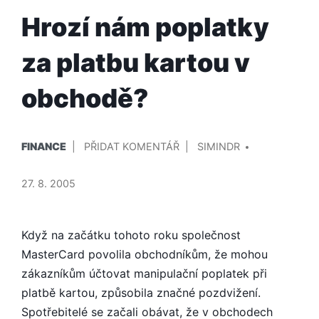
Hrozí nám poplatky
za platbu kartou v
obchodě?
PUBLIKOVÁNO
PŘIDAL/A
NA
FINANCE
PŘIDAT KOMENTÁŘ
SIMINDR
V
HROZÍ
NÁM
27. 8. 2005
POPLATKY
ZA
PLATBU
Když na začátku tohoto roku společnost
KARTOU
MasterCard povolila obchodníkům, že mohou
V
zákazníkům účtovat manipulační poplatek při
OBCHODĚ?
platbě kartou, způsobila značné pozdvižení.
Spotřebitelé se začali obávat, že v obchodech