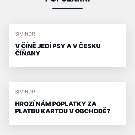
PŘIDAL/A
SIMINDR
V ČÍNĚ JEDÍ PSY A V ČESKU
ČÍŇANY
PŘIDAL/A
SIMINDR
HROZÍ NÁM POPLATKY ZA
PLATBU KARTOU V OBCHODĚ?