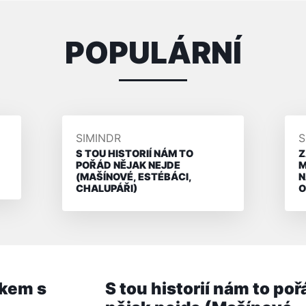
POPULÁRNÍ
PŘIDAL/A
P
SIMINDR
S
S TOU HISTORIÍ NÁM TO
Z
POŘÁD NĚJAK NEJDE
M
(MAŠÍNOVÉ, ESTÉBÁCI,
N
CHALUPÁŘI)
O
kem s
S tou historií nám to poř