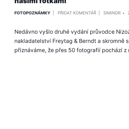
našimi fotkami
PUBLIKOVÁNO
NA
PŘIDAL/A
FOTOPOZNÁMKY
PŘIDAT KOMENTÁŘ
SIMINDR
V
NOVÉ
VYDÁNÍ
Nedávno vyšlo druhé vydání průvodce Niz
PRŮVODCE
nakladatelství Freytag & Berndt a skromně 
NIZOZEMSKEM
S
přiznáváme, že přes 50 fotografií pochází z 
NAŠIMI
FOTKAMI