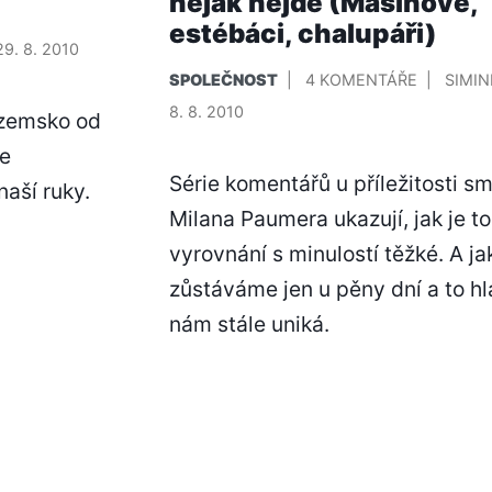
nějak nejde (Mašínové,
estébáci, chalupáři)
29. 8. 2010
PUBLIKOVÁNO
U
PŘIDA
SPOLEČNOST
4 KOMENTÁŘE
SIMI
V
TEXTU
8. 8. 2010
ozemsko od
S
se
NÁZVEM
Série komentářů u příležitosti sm
S
naší ruky.
TOU
Milana Paumera ukazují, jak je to
HISTORIÍ
vyrovnání s minulostí těžké. A ja
NÁM
zůstáváme jen u pěny dní a to hl
TO
POŘÁD
nám stále uniká.
NĚJAK
NEJDE
(MAŠÍNO
ESTÉBÁCI
CHALUPÁ