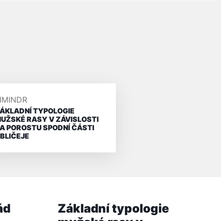
ŘIDAL/A
IMINDR
ÁKLADNÍ TYPOLOGIE
UŽSKÉ RASY V ZÁVISLOSTI
A POROSTU SPODNÍ ČÁSTI
BLIČEJE
ád
Základní typologie