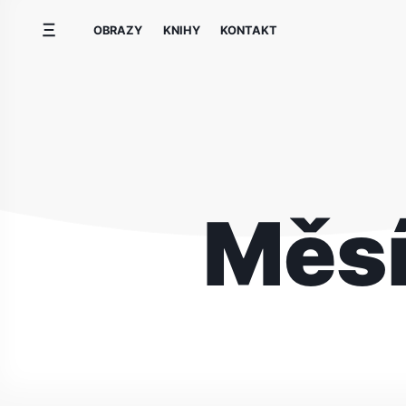
Přeskočit
OBRAZY
KNIHY
KONTAKT
na
obsah
Měs