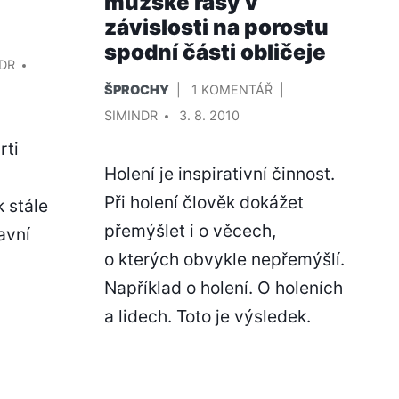
mužské rasy v
závislosti na porostu
spodní části obličeje
L/A
NDR
PUBLIKOVÁNO
U
ŠPROCHY
1 KOMENTÁŘ
V
TEXTU
PŘIDAL/A
SIMINDR
3. 8. 2010
S
rti
NÁZVEM
Holení je inspirativní činnost.
ZÁKLADNÍ
TYPOLOGIE
Při holení člověk dokážet
k stále
MUŽSKÉ
přemýšlet i o věcech,
avní
RASY
o kterých obvykle nepřemýšlí.
V
ZÁVISLOSTI
Například o holení. O holeních
NA
a lidech. Toto je výsledek.
VÉ,
POROSTU
,
SPODNÍ
ŘI)
ČÁSTI
OBLIČEJE