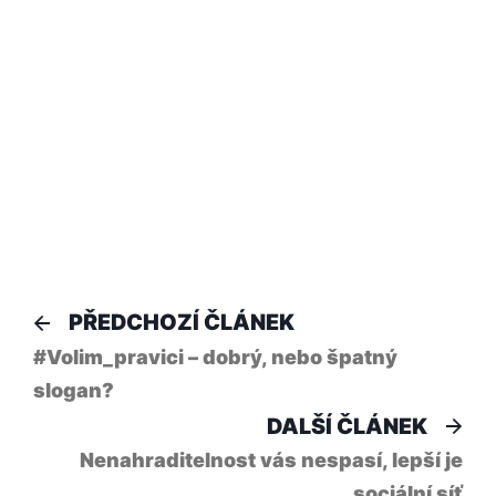
Navigace
Předchozí
PŘEDCHOZÍ ČLÁNEK
článek:
pro
#Volim_pravici – dobrý, nebo špatný
slogan?
příspěvek
Dal
DALŠÍ ČLÁNEK
člá
Nenahraditelnost vás nespasí, lepší je
sociální síť