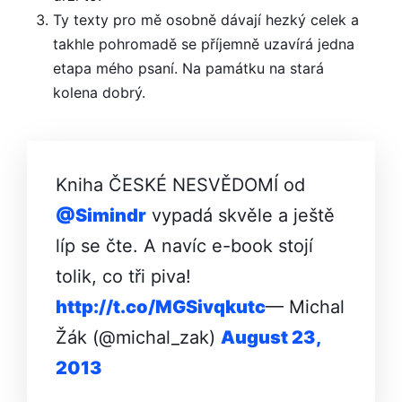
Ty texty pro mě osobně dávají hezký celek a
takhle pohromadě se příjemně uzavírá jedna
etapa mého psaní. Na památku na stará
kolena dobrý.
Kniha ČESKÉ NESVĚDOMÍ od
@Simindr
vypadá skvěle a ještě
líp se čte. A navíc e-book stojí
tolik, co tři piva!
http://t.co/MGSiv­qkutc
— Michal
Žák (@michal_zak)
August 23,
2013