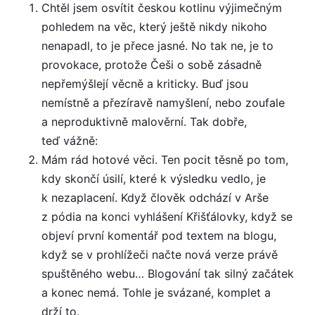
Chtěl jsem osvítit českou kotlinu výjimečným
pohledem na věc, který ještě nikdy nikoho
nenapadl, to je přece jasné. No tak ne, je to
provokace, protože Češi o sobě zásadně
nepřemýšlejí věcně a kriticky. Buď jsou
nemístně a přezíravě namyšlení, nebo zoufale
a neproduktivně malověrní. Tak dobře,
teď vážně:
Mám rád hotové věci. Ten pocit těsně po tom,
kdy skončí úsilí, které k výsledku vedlo, je
k nezaplacení. Když člověk odchází v Arše
z pódia na konci vyhlášení Křišťálovky, když se
objeví první komentář pod textem na blogu,
když se v prohlížeči načte nová verze právě
spuštěného webu… Blogování tak silný začátek
a konec nemá. Tohle je svázané, komplet a
drží to.