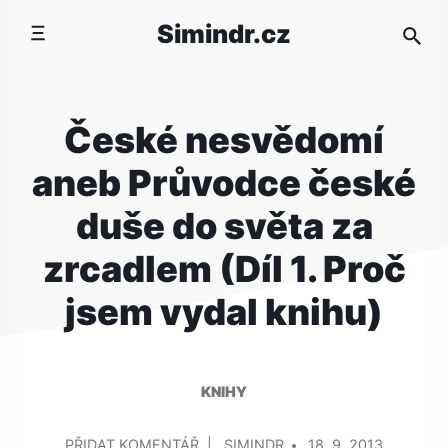
Přeskočit
Simindr.cz
na
obsah
České nesvědomí
aneb Průvodce české
duše do světa za
zrcadlem (Díl 1. Proč
jsem vydal knihu)
KNIHY
PŘIDAL/A
NA
PŘIDAT KOMENTÁŘ
SIMINDR
18. 9. 2013