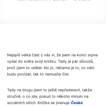
ČESKÉ
NESVĚDOMÍ
ANEB
PRŮVODCE
ČESKÉ
DUŠE
DO
SVĚTA
ZA
Nejspíš velká část z vás ví, že jsem na konci srpna
ZRCADLEM
vydal do světa svoji knížku. Tady je pár důvodů,
(DÍL
1.
proč jsem to udělal. No jo, reklama je to, co vám
PROČ
budu povídat, tak to nemusíte číst.
JSEM
VYDAL
Tady na blogu jsem to ještě nepředstavil, takže
KNIHU)
stručně, o co jde, pokud to někoho minulo na
sociálních sítích. Knížka se jmenuje
České