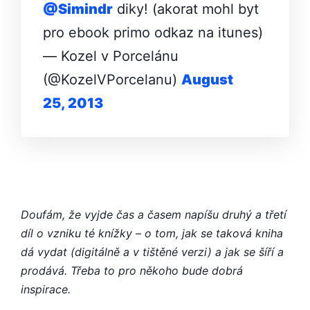
@Simindr
diky! (akorat mohl byt
pro ebook primo odkaz na itunes)
— Kozel v Porcelánu
(@KozelVPorcelanu)
August
25, 2013
Doufám, že vyjde čas a časem napíšu druhý a třetí
díl o vzniku té knížky – o tom, jak se taková kniha
dá vydat (digitálně a v tištěné verzi) a jak se šíří a
prodává. Třeba to pro někoho bude dobrá
inspirace.