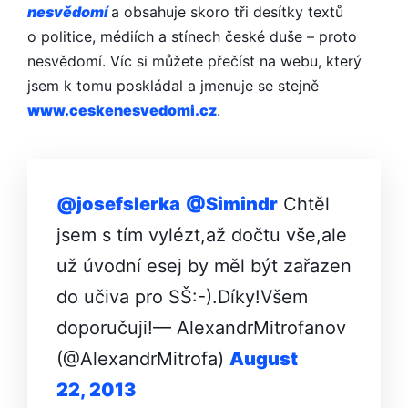
nesvědomí
a obsahuje skoro tři desítky textů
o politice, médiích a stínech české duše – proto
nesvědomí. Víc si můžete přečíst na webu, který
jsem k tomu poskládal a jmenuje se stejně
www.ceskenesve­domi.cz
.
@josefslerka
@Simindr
Chtěl
jsem s tím vylézt,až dočtu vše,ale
už úvodní esej by měl být zařazen
do učiva pro SŠ:-).Díky!Všem
doporučuji!— AlexandrMitrofanov
(@AlexandrMitrofa)
August
22, 2013