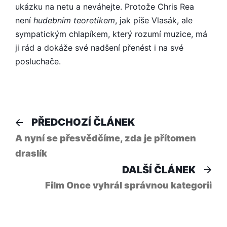
ukázku na netu a neváhejte. Protože Chris Rea
není
hudebním teoretikem
, jak píše Vlasák, ale
sympatickým chlapíkem, který rozumí muzice, má
ji rád a dokáže své nadšení přenést i na své
posluchače.
Navigace
Předchozí
PŘEDCHOZÍ ČLÁNEK
článek:
pro
A nyní se přesvědčíme, zda je přítomen
draslík
příspěvek
Dal
DALŠÍ ČLÁNEK
člá
Film Once vyhrál správnou kategorii