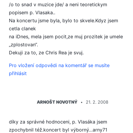
/o to snad v muzice jde/ a neni teoretickym
popisem p. Vlasaka..
Na koncertu jsme byla, bylo to skvele.Kdyz jsem
cetla clanek
na iDnes, mela jsem pocit,ze muj prozitek je umele
„zplostovan“.
Dekuji za to, ze Chris Rea je svuj.
Pro vložení odpovědi na komentář se musíte
přihlásit
ŘÍKÁ:
ARNOŠT NOVOTNÝ
21. 2. 2008
díky za správné hodnoceni, p. Vlasáka jsem
zpochybnil též.koncert byl výborný…arny71