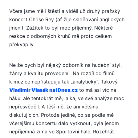
JE
FAJN
Včera jsme měli štěstí a viděli už druhý pražský
CHLAPÍK
koncert Chrise Rey (ať žije skloňování anglických
jmen!). Zážitek to byl moc příjemný. Některé
reakce z odborných kruhů mě proto celkem
překvapily.
Ne že bych byl nějaký odborník na hudební styl,
žánry a kvalitu provedení. Na rozdíl od filmů
k muzice nepřistupuju tak „analyticky“. Takový
Vladimír Vlasák na iDnes.cz
to má asi víc na
háku, ale tentokrát mě, laika, ve své analýze moc
nepřesvědčil. A těší mě, že ani většinu
diskutujících. Protože jediné, co se podle mě
včerejšímu koncertu dalo vytknout, byla jenom
nepříjemná zima ve Sportovní hale. Rozehřát