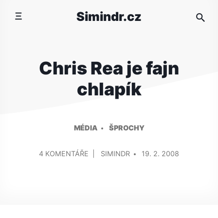
Přeskočit
Simindr.cz
na
obsah
Chris Rea je fajn
chlapík
MÉDIA
ŠPROCHY
PŘIDAL/A
U
4 KOMENTÁŘE
SIMINDR
19. 2. 2008
TEXTU
S
NÁZVEM
CHRIS
REA