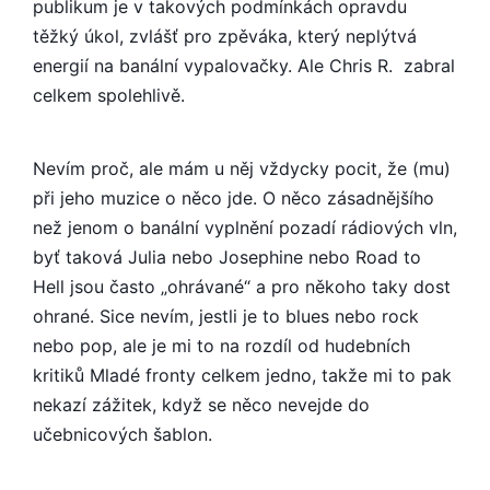
publikum je v takových podmínkách opravdu
těžký úkol, zvlášť pro zpěváka, který neplýtvá
energií na banální vypalovačky. Ale Chris R. zabral
celkem spolehlivě.
Nevím proč, ale mám u něj vždycky pocit, že (mu)
při jeho muzice o něco jde. O něco zásadnějšího
než jenom o banální vyplnění pozadí rádiových vln,
byť taková Julia nebo Josephine nebo Road to
Hell jsou často „ohrávané“ a pro někoho taky dost
ohrané. Sice nevím, jestli je to blues nebo rock
nebo pop, ale je mi to na rozdíl od hudebních
kritiků Mladé fronty celkem jedno, takže mi to pak
nekazí zážitek, když se něco nevejde do
učebnicových šablon.