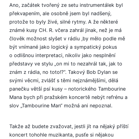
Ano, začátek tvořený ze setu instrumentálek byl
překvapením, ale osobně jsem byl nadšený,
protože to byly živé, silné rytmy. A že některé
známé kusy CH. R. včera zahrál jinak, než je má
člověk možnost slyšet v rádiu ,by mělo podle mě
být vnímané jako logický a sympatický pokus
o odlišnou interpretaci, nikoliv jako nesplnění
představy ve stylu „on mi to nezahrál tak, jak to
znám z rádia, no toto!?“. Takový Bob Dylan se
svými věcmi, zvlášť s těmi nejznámějšími, dělá
panečku větší psí kusy – notorického Tambourine
Mana bych při pražském koncertě nebýt refrénu a
slov „Tambourine Man“ možná ani nepoznal.
Takže až budete zvažovat, jestli jít na nějaký příští
koncert tohohle muzikanta, pusťe si nějakou