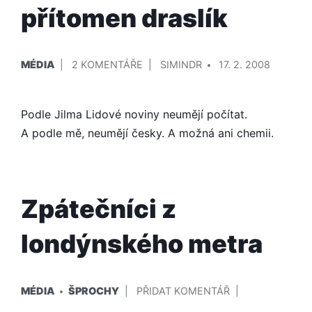
přítomen draslík
PUBLIKOVÁNO
PŘIDAL/A
U
MÉDIA
2 KOMENTÁŘE
SIMINDR
17. 2. 2008
V
TEXTU
S
Podle Jilma Lidové noviny neumějí počítat.
NÁZVEM
A
A podle mě, neumějí česky. A možná ani chemii.
NYNÍ
SE
PŘESVĚDČÍME,
ZDA
Zpátečníci z
JE
PŘÍTOMEN
londýnského metra
DRASLÍK
PUBLIKOVÁNO
NA
MÉDIA
ŠPROCHY
PŘIDAT KOMENTÁŘ
V
ZPÁTEČNÍCI