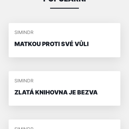
PŘIDAL/A
SIMINDR
MATKOU PROTI SVÉ VŮLI
PŘIDAL/A
SIMINDR
ZLATÁ KNIHOVNA JE BEZVA
PŘIDAL/A