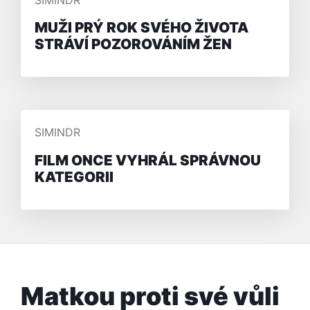
SIMINDR
MUŽI PRÝ ROK SVÉHO ŽIVOTA
STRÁVÍ POZOROVÁNÍM ŽEN
PŘIDAL/A
SIMINDR
FILM ONCE VYHRÁL SPRÁVNOU
KATEGORII
Matkou proti své vůli