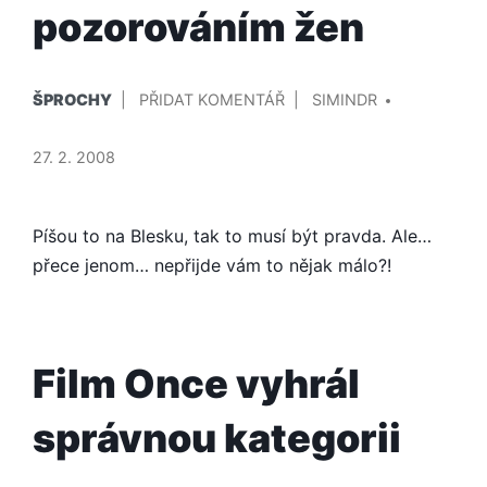
pozorováním žen
PUBLIKOVÁNO
PŘIDAL/A
NA
ŠPROCHY
PŘIDAT KOMENTÁŘ
SIMINDR
V
MUŽI
PRÝ
27. 2. 2008
ROK
SVÉHO
ŽIVOTA
Píšou to na Blesku, tak to musí být pravda. Ale…
STRÁVÍ
přece jenom… nepřijde vám to nějak málo?!
POZOROVÁNÍM
ŽEN
Film Once vyhrál
správnou kategorii