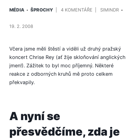
PUBLIKOVÁNO
PŘIDAL/A
U
MÉDIA
ŠPROCHY
4 KOMENTÁŘE
SIMINDR
V
TEXTU
S
19. 2. 2008
NÁZVEM
CHRIS
REA
Včera jsme měli štěstí a viděli už druhý pražský
JE
koncert Chrise Rey (ať žije skloňování anglických
FAJN
jmen!). Zážitek to byl moc příjemný. Některé
CHLAPÍK
reakce z odborných kruhů mě proto celkem
překvapily.
A nyní se
přesvědčíme, zda je