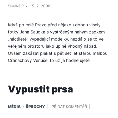
PŘIDAL/A
Z
SIMINDR
15. 2. 2008
LONDÝNSKÉHO
METRA
Když po celé Praze před nějakou dobou visely
fotky Jana Saudka s vystrčeným nahým zadkem
„náctiletě“ vypadající modelky, nezdálo se to ve
veřejném prostoru jako úplně vhodný nápad.
Ovšem zakázat plakát s pět set let starou malbou
Cranachovy Venuše, to už je hodně ujeté.
Vypustit prsa
PUBLIKOVÁNO
NA
MÉDIA
ŠPROCHY
PŘIDAT KOMENTÁŘ
V
VYPUSTIT
PŘIDAL/A