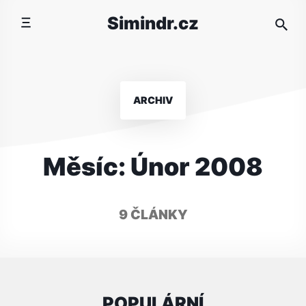
Přeskočit
Simindr.cz
na
obsah
ARCHIV
Měsíc:
Únor 2008
9 ČLÁNKY
POPULÁRNÍ