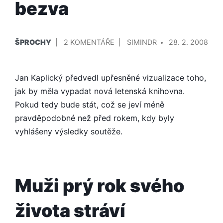
bezva
PUBLIKOVÁNO
PŘIDAL/A
U
ŠPROCHY
2 KOMENTÁŘE
SIMINDR
28. 2. 2008
V
TEXTU
S
Jan Kaplický předvedl upřesněné vizualizace toho,
NÁZVEM
ZLATÁ
jak by měla vypadat nová letenská knihovna.
KNIHOVNA
Pokud tedy bude stát, což se jeví méně
JE
pravděpodobné než před rokem, kdy byly
BEZVA
vyhlášeny výsledky soutěže.
Muži prý rok svého
života stráví