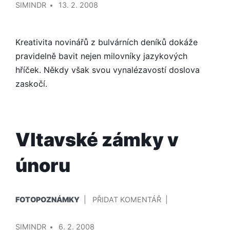
PRSA
SIMINDR
13. 2. 2008
Kreativita novinářů z bulvárních deníků dokáže
pravidelně bavit nejen milovníky jazykových
hříček. Někdy však svou vynalézavostí doslova
zaskočí.
Vltavské zámky v
únoru
PUBLIKOVÁNO
NA
FOTOPOZNÁMKY
PŘIDAT KOMENTÁŘ
V
VLTAVSKÉ
PŘIDAL/A
ZÁMKY
SIMINDR
6. 2. 2008