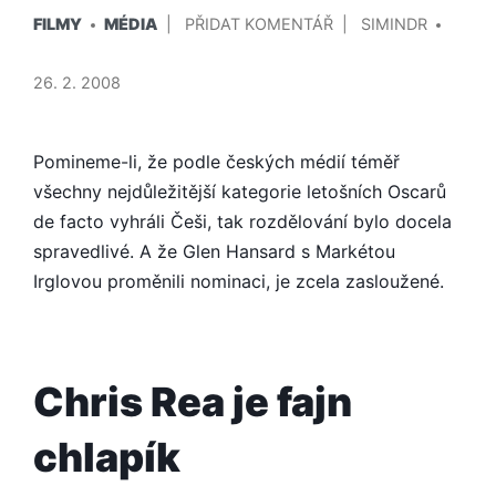
PUBLIKOVÁNO
PŘIDAL/A
NA
FILMY
MÉDIA
PŘIDAT KOMENTÁŘ
SIMINDR
V
FILM
ONCE
26. 2. 2008
VYHRÁL
SPRÁVNOU
KATEGORII
Pomineme-li, že podle českých médií téměř
všechny nejdůležitější kategorie letošních Oscarů
de facto vyhráli Češi, tak rozdělování bylo docela
spravedlivé. A že Glen Hansard s Markétou
Irglovou proměnili nominaci, je zcela zasloužené.
Chris Rea je fajn
chlapík