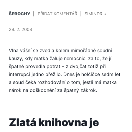
PUBLIKOVÁNO
PŘIDAL/A
NA
ŠPROCHY
PŘIDAT KOMENTÁŘ
SIMINDR
V
MATKOU
PROTI
29. 2. 2008
SVÉ
VŮLI
Vlna vášní se zvedla kolem mimořádné soudní
kauzy, kdy matka žaluje nemocnici za to, že jí
špatně provedla potrat – z dvojčat totiž při
interrupci jedno přežilo. Dnes je holčičce sedm let
a soud čeká rozhodování o tom, jestli má matka
nárok na odškodnění za špatný zákrok.
Zlatá knihovna je