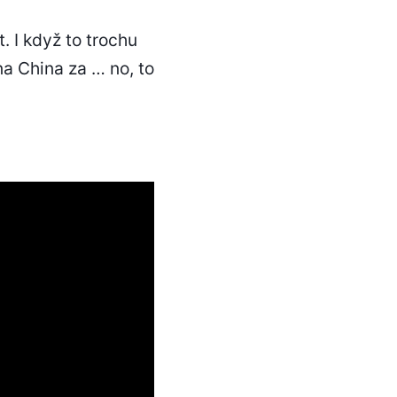
. I když to trochu
na China za … no, to