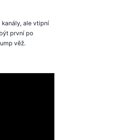
kanály, ale vtipní
 být první po
rump věž.