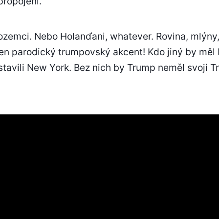
propojení.
ozemci. Nebo Holanďani, whatever. Rovina, mlýny, 
 A ten parodický trumpovský akcent! Kdo jiný by měl
tavili New York. Bez nich by Trump neměl svoji T