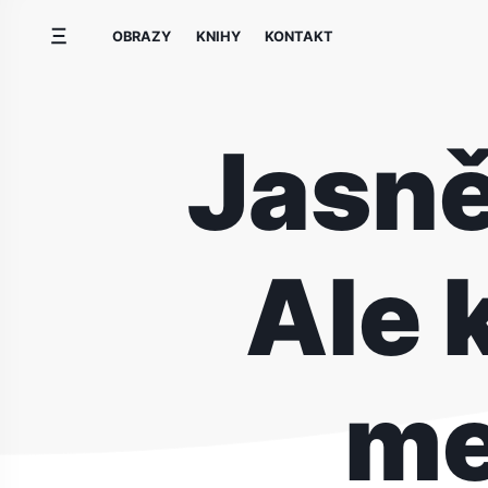
Přeskočit
OBRAZY
KNIHY
KONTAKT
na
obsah
Jasně
Ale 
me