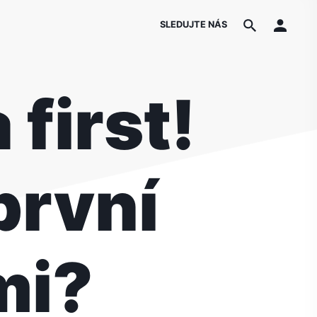
SLEDUJTE NÁS
first!
první
mi?