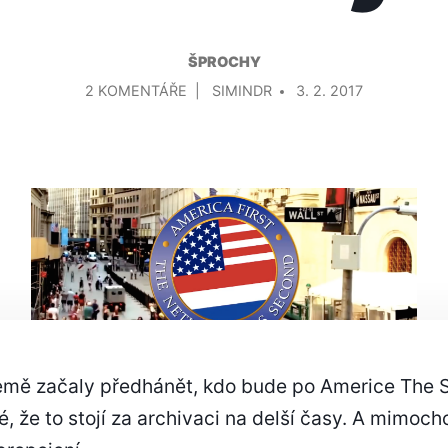
ŠPROCHY
U
PŘIDAL/A
2 KOMENTÁŘE
SIMINDR
3. 2. 2017
TEXTU
S
NÁZVEM
JASNĚ,
AMERIKA
FIRST!
ALE
KDO
BUDE
PRVNÍ
MEZI
DRUHÝMI?
země začaly předhánět, kdo bude po Americe The 
é, že to stojí za archivaci na delší časy. A mimoc