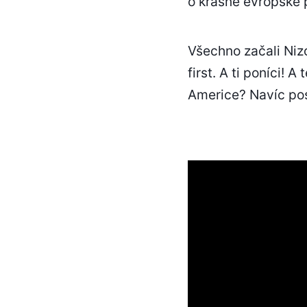
o krásné evropské 
Všechno začali Niz
first. A ti poníci!
Americe? Navíc pos