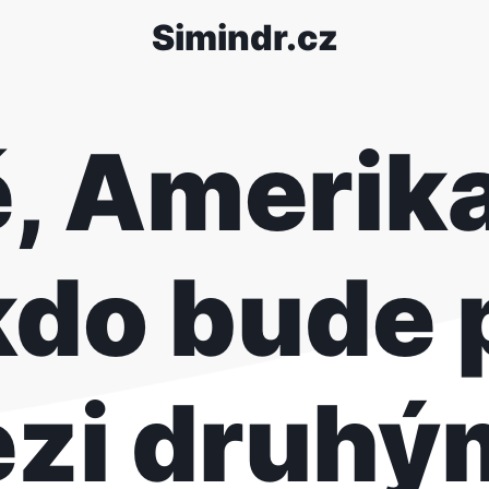
Simindr.cz
, Amerika 
kdo bude 
zi druhý