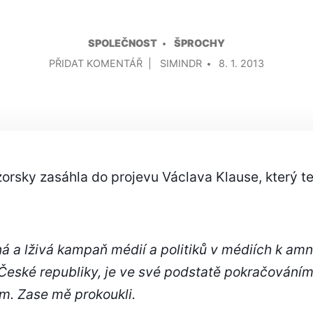
SPOLEČNOST
ŠPROCHY
NA
PŘIDAL/A
PŘIDAT KOMENTÁŘ
SIMINDR
8. 1. 2013
KLAUSOVO
ORIGINÁLNÍ
PROHLÁŠENÍ
KE
KRITICE
AMNESTIE
orsky zasáhla do projevu Václava Klause, který te
á a lživá kampaň médií a politiků v médiích k amne
í České republiky, je ve své podstatě pokračováním
m. Zase mě prokoukli.