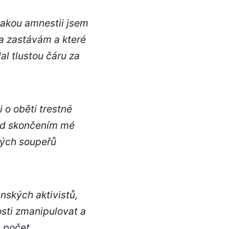
jakou amnestii jsem
 a zastávám a které
lal tlustou čáru za
 o oběti trestné
řed skončením mé
kých soupeřů
nských aktivistů,
osti zmanipulovat a
h počet