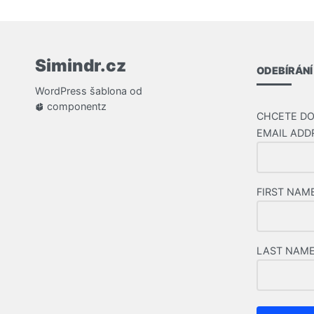
Simindr.cz
ODEBÍRÁNÍ
WordPress
šablona od
componentz
CHCETE DO
EMAIL ADD
FIRST NAM
LAST NAM