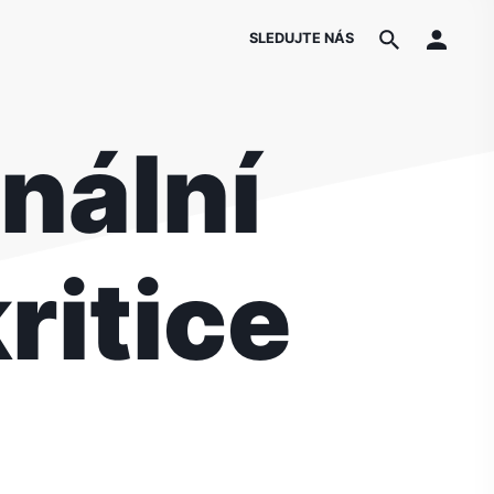
SLEDUJTE NÁS
nální
ritice