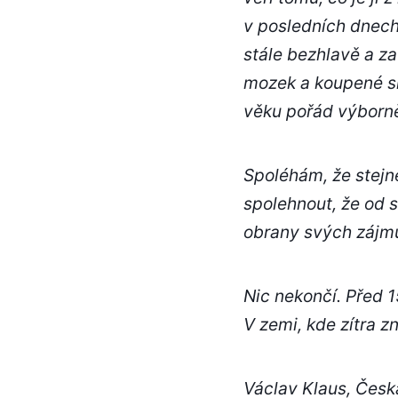
v posledních dnech 
stále bezhlavě a za
mozek a koupené srd
věku pořád výborně 
Spoléhám, že stejn
spolehnout, že od 
obrany svých zájm
Nic nekončí. Před 1
V zemi, kde zítra 
Václav Klaus, Česká