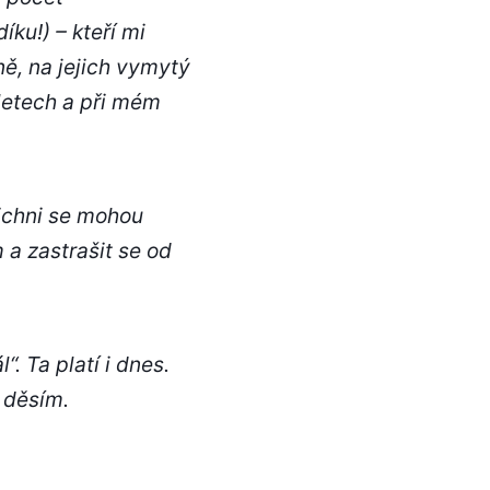
ku!) – kteří mi
ně, na jejich vymytý
 letech a při mém
ichni se mohou
a zastrašit se od
. Ta platí i dnes.
 děsím.