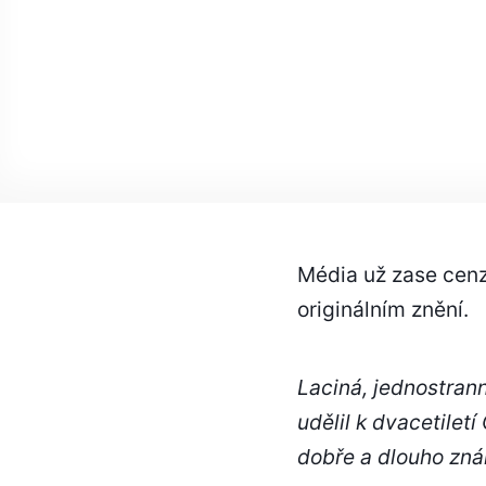
Média už zase cenz
originálním znění.
Laciná, jednostrann
udělil k dvacetilet
dobře a dlouho zná