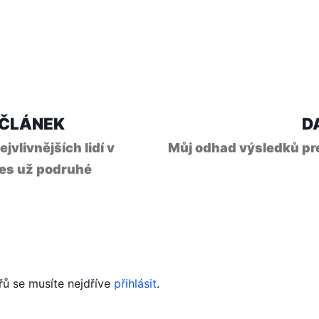
ce
Předchozí
 ČLÁNEK
D
článek:
jvlivnějších lidí v
Můj odhad výsledků pr
bes už podruhé
vek
řů se musíte nejdříve
přihlásit
.