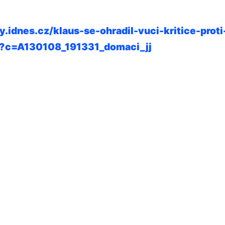
y­.idnes.cz/klaus-se-ohradil-vuci-kritice-prot
?c=A130108­_191331_domaci_jj