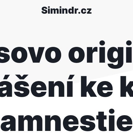
Simindr.cz
sovo origi
ášení ke k
amnestie