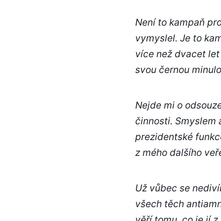
Není to kampaň prot
vymyslel. Je to ka
více než dvacet let 
svou černou minulo
Nejde mi o odsouzen
činnosti. Smyslem 
prezidentské funkc
z mého dalšího veř
Už vůbec se nediví
všech těch antiamn
věří tomu, co je jí