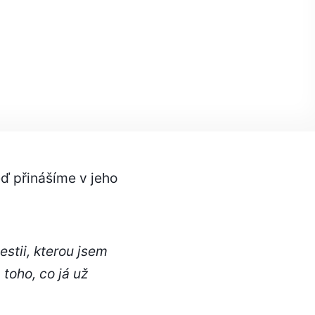
ď přinášíme v jeho
stii, kterou jsem
 toho, co já už