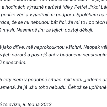
a hodinách výrazně narůstá (díky Petře! Jirko! Ládí
 peníze věří a vyjadřují mi podporu. Spoléhám na 
ce, že se mi nebudou bát říci, že mi to i po těch
myslí. Nesmírně jim za jejich postoj děkuji.
ě jako dříve, mě neprokouknou všichni. Naopak vš
svých názorů a postojů ani v budoucnu neustoupím 
ů nenechám.
5 lety jsem v podobné situaci řekl větu „jedeme dál“
znamená, že já už u toho nebudu. Čehož se upřímně
 televize, 8. ledna 2013