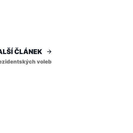
Další
ALŠÍ ČLÁNEK
článek:
ezidentských voleb