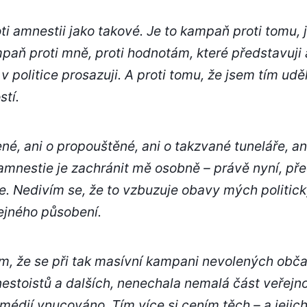
i amnestii jako takové. Je to kampaň proti tomu, 
mpaň proti mně, proti hodnotám, které představuji
v politice prosazuji. A proti tomu, že jsem tím udě
stí.
é, ani o propouštěné, ani o takzvané tuneláře, ani
amnestie je zachránit mě osobně – právě nyní, p
e. Nedivím se, že to vzbuzuje obavy mých politic
ejného působení.
m, že se při tak masívní kampani nevolených obča
estoistů a dalších, nenechala nemalá část veřejn
 z médií vnucováno. Tím více si cením těch – a jejic