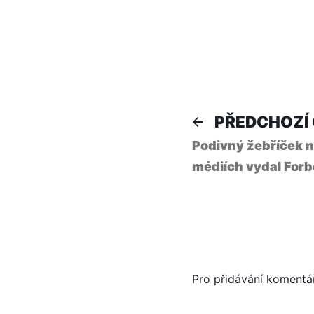
Naviga
PŘEDCHOZÍ
Podivný žebříček ne
pro
médiích vydal For
příspě
Pro přidávání komentá