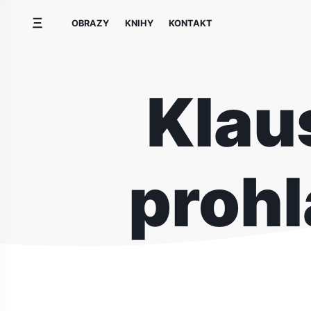
Přeskočit
OBRAZY
KNIHY
KONTAKT
na
obsah
Klau
prohl