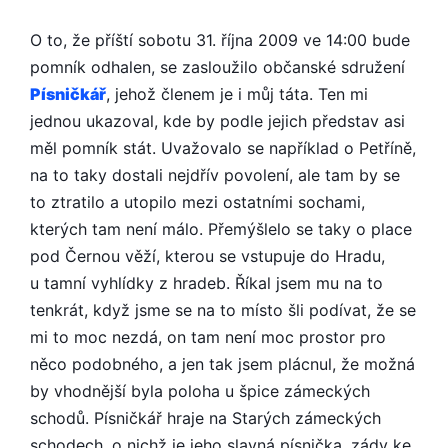
O to, že příští sobotu 31. října 2009 ve 14:00 bude
pomník odhalen, se zasloužilo občanské sdružení
Písničkář
, jehož členem je i můj táta. Ten mi
jednou ukazoval, kde by podle jejich představ asi
měl pomník stát. Uvažovalo se například o Petříně,
na to taky dostali nejdřív povolení, ale tam by se
to ztratilo a utopilo mezi ostatními sochami,
kterých tam není málo. Přemýšlelo se taky o place
pod Černou věží, kterou se vstupuje do Hradu,
u tamní vyhlídky z hradeb. Říkal jsem mu na to
tenkrát, když jsme se na to místo šli podívat, že se
mi to moc nezdá, on tam není moc prostor pro
něco podobného, a jen tak jsem plácnul, že možná
by vhodnější byla poloha u špice zámeckých
schodů. Písničkář hraje na Starých zámeckých
schodech, o nichž je jeho slavná písnička, zády ke