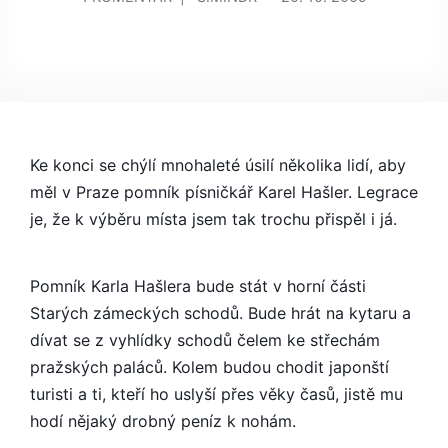
TEXTU
S
NÁZVEM
OD
PŘÍŠTÍHO
TÝDNE
BUDE
Ke konci se chýlí mnohaleté úsilí několika lidí, aby
MÍT
měl v Praze pomník písničkář Karel Hašler. Legrace
KAREL
je, že k výběru místa jsem tak trochu přispěl i já.
HAŠLER
POMNÍK
NA
Pomník Karla Hašlera bude stát v horní části
STARÝCH
Starých zámeckých schodů. Bude hrát na kytaru a
ZÁMECKÝCH
dívat se z vyhlídky schodů čelem ke střechám
SCHODECH
pražských paláců. Kolem budou chodit japonští
turisti a ti, kteří ho uslyší přes věky časů, jistě mu
hodí nějaký drobný peníz k nohám.