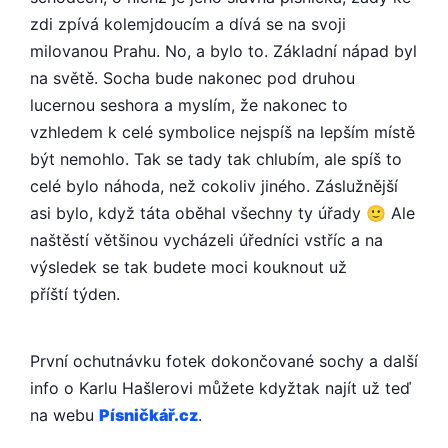
zdi zpívá kolemjdoucím a dívá se na svoji
milovanou Prahu. No, a bylo to. Základní nápad byl
na světě. Socha bude nakonec pod druhou
lucernou seshora a myslím, že nakonec to
vzhledem k celé symbolice nejspíš na lepším místě
být nemohlo. Tak se tady tak chlubím, ale spíš to
celé bylo náhoda, než cokoliv jiného. Záslužnější
asi bylo, když táta oběhal všechny ty úřady 🙂 Ale
naštěstí většinou vycházeli úředníci vstříc a na
výsledek se tak budete moci kouknout už
příští týden.
První ochutnávku fotek dokončované sochy a další
info o Karlu Hašlerovi můžete kdyžtak najít už teď
na webu
Písničkář.cz
.