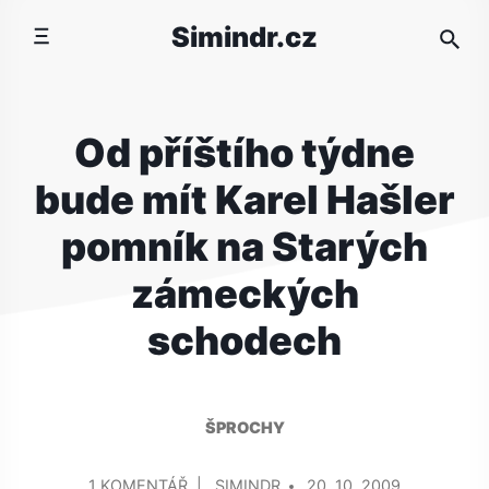
Přeskočit
Simindr.cz
na
obsah
Od příštího týdne
bude mít Karel Hašler
pomník na Starých
zámeckých
schodech
ŠPROCHY
PŘIDAL/A
U
1 KOMENTÁŘ
SIMINDR
20. 10. 2009