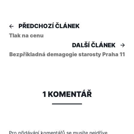
Navigace
Předchozí
PŘEDCHOZÍ ČLÁNEK
článek:
pro
Tlak na cenu
Dal
DALŠÍ ČLÁNEK
příspěvek
člá
Bezpříkladná demagogie starosty Praha 11
1 KOMENTÁŘ
Pro přidávání komentářů se musíte nejdříve