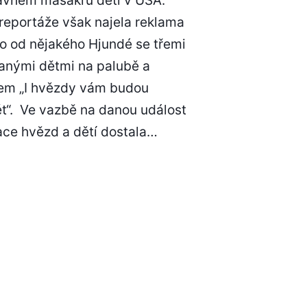
PŘED
VIDEA
reportáže však najela reklama
O
o od nějakého Hjundé se třemi
TRAGÉDIÍCH
sanými dětmi na palubě a
em „I hvězdy vám budou
t“. Ve vazbě na danou událost
ace hvězd a dětí dostala…