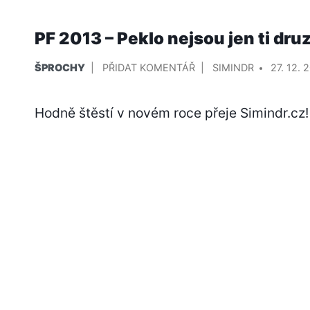
PF 2013 – Peklo nejsou jen ti druz
PUBLIKOVÁNO
NA
PŘIDAL/A
ŠPROCHY
PŘIDAT KOMENTÁŘ
SIMINDR
27. 12. 
V
PF
2013
Hodně štěstí v novém roce přeje Simindr.cz!
–
PEKLO
NEJSOU
JEN
TI
DRUZÍ