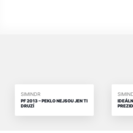
PŘIDAL/A
PŘIDA
SIMINDR
SIMIN
PF 2013 – PEKLO NEJSOU JEN TI
IDEÁLN
DRUZÍ
PREZI