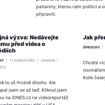
patlaniny, kterou nám politici a 
připravili.
jná výzva: Nedávejte
Jak pře
amu před videa o
PUBLIKOVÁN
ŠPROCHY
édiích
V
OVÁNO
U
PŘIDAL/A
HY
11 KOMENTÁŘŮ
SIMINDR
Chcete vid
TEXTU
2012
novinářem?
S
Kolik česk
NÁZVEM
ě to už hrozně dlouho. Ale
VEŘEJNÁ
VÝZVA:
pal jsem se až teď. Kliknul jsem
NEDÁVEJTE
ku na iDNES.cz na videoreportáž
REKLAMU
ávném masakru dětí v USA.