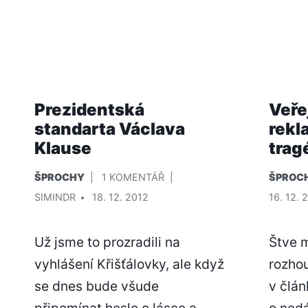
Prezidentská
Veře
standarta Václava
rekl
Klause
trag
PUBLIKOVÁNO
U
PUBLIK
ŠPROCHY
1 KOMENTÁŘ
ŠPROC
V
TEXTU
V
PŘIDAL/A
SIMINDR
18. 12. 2012
16. 12. 
S
NÁZVEM
Už jsme to prozradili na
Štve m
PREZIDENTSKÁ
STANDARTA
vyhlášení Křišťálovky, ale když
rozhou
VÁCLAVA
se dnes bude všude
v člán
KLAUSE
připomínat heslo o lásce a
o ned