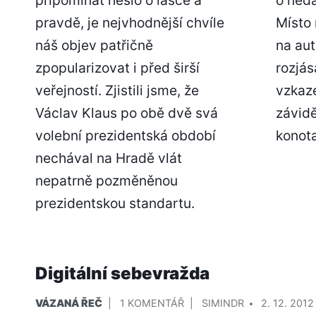
pravdě, je nejvhodnější chvíle
Místo 
náš objev patřičně
na aut
zpopularizovat i před širší
rozjá
veřejností. Zjistili jsme, že
vzkaz
Václav Klaus po obě dvě svá
závidě
volební prezidentská období
konot
nechával na Hradě vlát
nepatrně pozměněnou
prezidentskou standartu.
Digitální sebevražda
PUBLIKOVÁNO
U
PŘIDAL/A
VÁZANÁ ŘEČ
1 KOMENTÁŘ
SIMINDR
2. 12. 2012