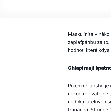
Maskulinita v něk
zaplaťpánbů za to. 
hodnot, které kdysi
Chlapi mají špatn
Pojem chlapství je 
nekontrolovatelně s
nedokazatelných se
trapáctví. Stručně