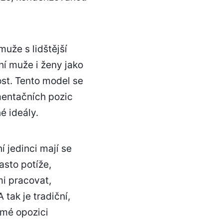
uže s lidštější
ní muže i ženy jako
st. Tento model se
mentačních pozic
é ideály.
 jedinci mají se
asto potíže,
i pracovat,
 tak je tradiční,
ímé opozici