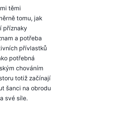
mi těmi
měrně tomu, jak
í příznaky
ýznam a potřeba
ivních přívlastků
jako potřebná
apským chováním
oru totiž začínají
ut šanci na obrodu
a své síle.