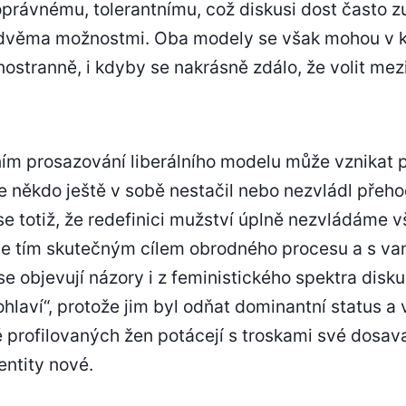
oprávnému, tolerantnímu, což diskusi dost často z
 dvěma možnostmi. Oba modely se však mohou v
dnostranně, i kdyby se nakrásně zdálo, že volit mezi
lním prosazování liberálního modelu může vznika
 že někdo ještě v sobě nestačil nebo nezvládl přeh
 totiž, že redefinici mužství úplně nezvládáme vš
je tím skutečným cílem obrodného procesu a s v
se objevují názory i z feministického spektra disk
ohlaví“, protože jim byl odňat dominantní status a 
profilovaných žen potácejí s troskami své dosava
entity nové.