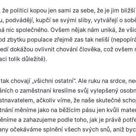
že politici kopou jen sami za sebe, že je jim bližší
ou, podvádějí, kupčí se svými sliby, vytvářejí o sob
má nic společného. Ovšem nějak nám uniká, že všich
 od zbytku populace zřejmě zas tak neliší (nepopí
edí dokážou ovlivnit chování člověka, což ovšem n
 tolik důležité).
 tak chovají „všichni ostatní“. Ale ruku na srdce, 
áních o zaměstnaní kreslíme svůj vylepšený osobno
tnavatelem, ačkoliv víme, že naše skutečné schop
tnání měníme jako na běžícím pásu jen kvůli mat
ěníme a zahazujeme podle toho, jak je právě potř
rany očekáváme splnění všech svých snů, aniž byc