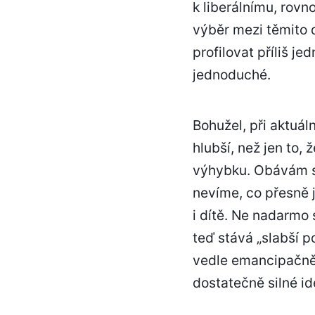
k liberálnímu, rovn
výběr mezi těmito
profilovat příliš je
jednoduché.
Bohužel, při aktuá
hlubší, než jen to,
výhybku. Obávám se
nevíme, co přesně 
i dítě. Ne nadarmo 
teď stává „slabší p
vedle emancipačně 
dostatečně silné id