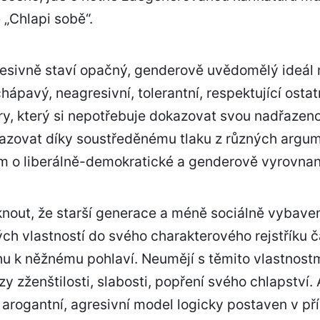
 „Chlapi sobě“.
resivně staví opačný, genderově uvědomělý ideál m
pavý, neagresivní, tolerantní, respektující ostat
y, který si nepotřebuje dokazovat svou nadřazeno
osazovat díky soustředěnému tlaku z různých argu
 o liberálně-demokratické a genderově vyrovnan
nout, že starší generace a méně sociálně vybavení
h vlastností do svého charakterového rejstříku č
u k něžnému pohlaví. Neumějí s těmito vlastnostm
y zženštilosti, slabosti, popření svého chlapství. A
, arogantní, agresivní model logicky postaven v př