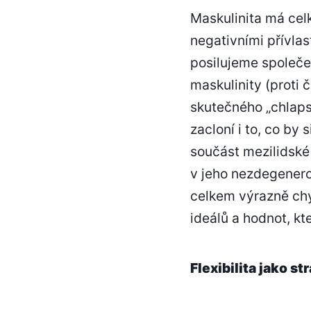
Maskulinita má ce
negativními přívla
posilujeme společen
maskulinity (proti
skutečného „chlaps
zacloní i to, co by
součást mezilidské
v jeho nezdegenero
celkem výrazně chy
ideálů a hodnot, kte
Flexibilita jako st