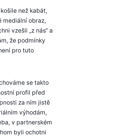
 košile než kabát,
ě mediální obraz,
ni vzešli „z nás“ a
rám, že podmínky
ení pro tuto
nechováme se takto
stní profil před
nosti za ním jistě
eriálním výhodám,
eba, v partnerském
hom byli ochotni