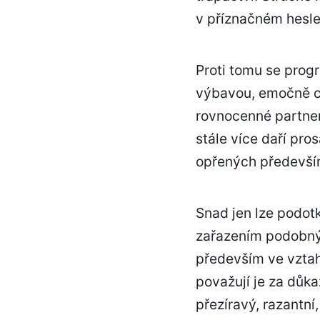
v příznačném hesle
Proti tomu se prog
výbavou, emočně chá
rovnocenné partner
stále více daří pr
opřených především
Snad jen lze podotk
zařazením podobnýc
především ve vztah
považují je za důkaz
přezíravý, razantní