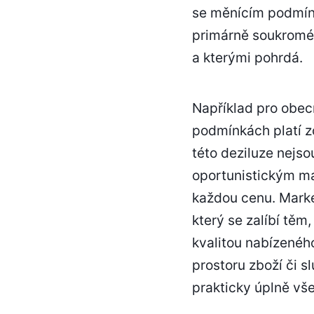
se měnícím podmínká
primárně soukromé 
a kterými pohrdá.
Například pro obec
podmínkách platí zc
této deziluze nejs
oportunistickým mar
každou cenu. Marke
který se zalíbí těm
kvalitou nabízeného
prostoru zboží či s
prakticky úplně vše