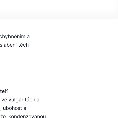
ochybněním a
oslabení těch
teří
 ve vulgaritách a
, ubohost a
muže, kondenzovanou