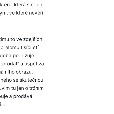
teru, která sleduje
ým, ve které nevěří
imu to ve zdejších
řelomu tisíciletí
 doba podřizuje
 „prodat“ a uspět za
álního obrazu,
lečného se skutečnou
vím tu jen o tržním
puje a prodává
ví…