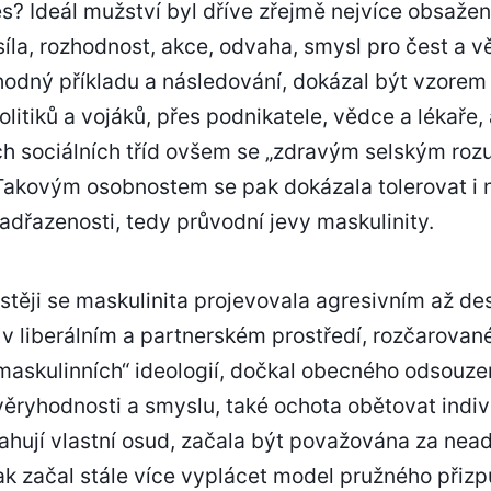
? Ideál mužství byl dříve zřejmě nejvíce obsažen 
íla, rozhodnost, akce, odvaha, smysl pro čest a v
hodný příkladu a následování, dokázal být vzorem 
politiků a vojáků, přes podnikatele, vědce a lékaře
ích sociálních tříd ovšem se „zdravým selským ro
Takovým osobnostem se pak dokázala tolerovat i 
adřazenosti, tedy průvodní jevy maskulinity.
ji se maskulinita projevovala agresivním až de
 v liberálním a partnerském prostředí, rozčarovan
askulinních“ ideologií, dočkal obecného odsouzení
ůvěryhodnosti a smyslu, také ochota obětovat indiv
sahují vlastní osud, začala být považována za nea
pak začal stále více vyplácet model pružného přiz