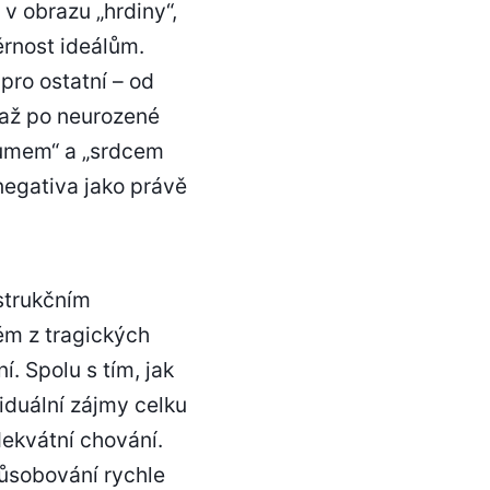
v obrazu „hrdiny“,
ěrnost ideálům.
pro ostatní – od
, až po neurozené
zumem“ a „srdcem
negativa jako právě
strukčním
ém z tragických
. Spolu s tím, jak
iduální zájmy celku
dekvátní chování.
působování rychle