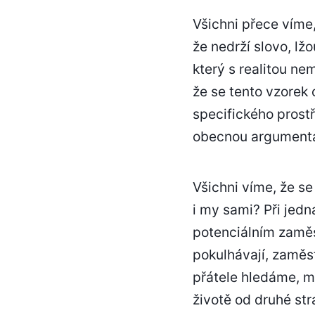
Všichni přece víme, 
že nedrží slovo, lž
který s realitou ne
že se tento vzorek
specifického prostř
obecnou argumentaci
Všichni víme, že se
i my sami? Při jedn
potenciálním zaměs
pokulhávají, zaměs
přátele hledáme, m
životě od druhé st