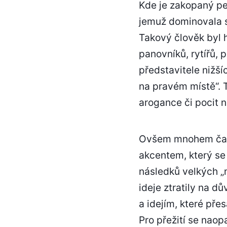
Kde je zakopaný pes
jemuž dominovala s
Takový člověk byl 
panovníků, rytířů, 
představitele nižš
na pravém místě“. 
arogance či pocit n
Ovšem mnohem častě
akcentem, který se
následků velkých „m
ideje ztratily na d
a idejím, které pře
Pro přežití se nao