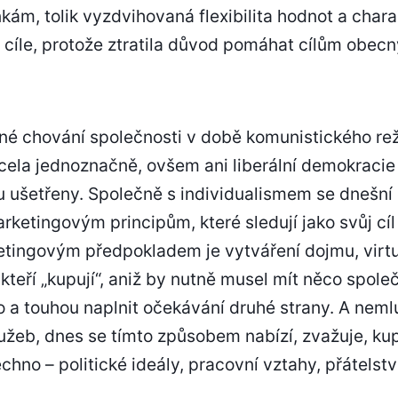
m, tolik vyzdvihovaná flexibilita hodnot a charak
cíle, protože ztratila důvod pomáhat cílům obecn
né chování společnosti v době komunistického rež
ela jednoznačně, ovšem ani liberální demokracie p
ou ušetřeny. Společně s individualismem se dnešní
ketingovým principům, které sledují jako svůj cíl
tingovým předpokladem je vytváření dojmu, virtu
, kteří „kupují“, aniž by nutně musel mít něco spo
 a touhou naplnit očekávání druhé strany. A nemlu
lužeb, dnes se tímto způsobem nabízí, zvažuje, ku
chno – politické ideály, pracovní vztahy, přátelst