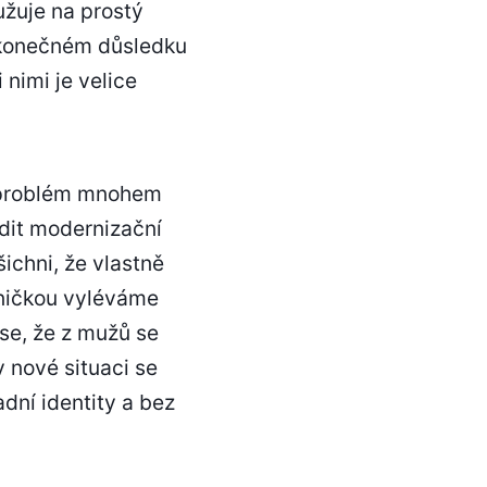
užuje na prostý
 konečném důsledku
 nimi je velice
t problém mnohem
odit modernizační
ichni, že vlastně
aničkou vyléváme
use, že z mužů se
v nové situaci se
dní identity a bez