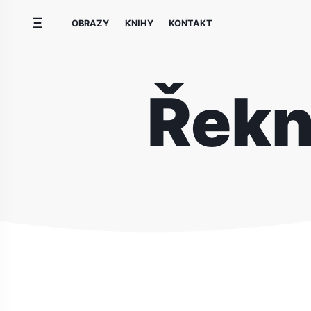
Přeskočit
OBRAZY
KNIHY
KONTAKT
na
obsah
Řekni