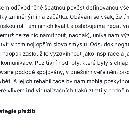
lkem odůvodněně špatnou pověst definovanou vše
stky zmíněnými na začátku. Obávám se však, že ú
skou roli femininích kvalit a oslabujeme negativn
 čemuž nelze nic namítnout, naopak), uniká nám v
tví“ v tom nejlepším slova smyslu. Odsudek negat
 si naopak zasloužilo vyzdvihnout jako inspirace a 
 komunikace. Pozitivní hodnoty, které byly s chl
vané podobě spojovány, v dnešním veřejném prost
bět. A jejich rehabilitace by nám mohla poskytno
ré vlivem individualizačních tlaků ztratily hodně n
rategie přežití