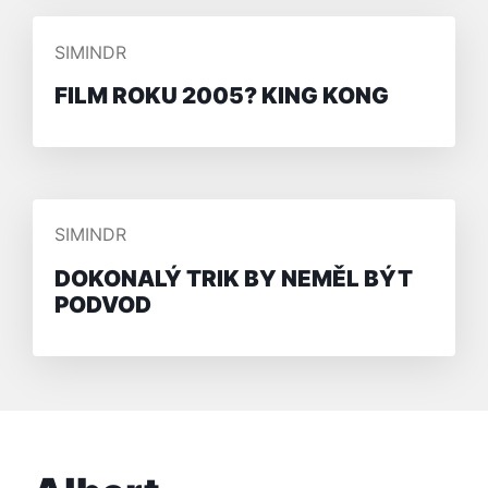
PŘIDAL/A
SIMINDR
FILM ROKU 2005? KING KONG
PŘIDAL/A
SIMINDR
DOKONALÝ TRIK BY NEMĚL BÝT
PODVOD