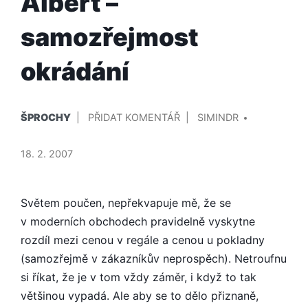
Albert –
samozřejmost
okrádání
PUBLIKOVÁNO
PŘIDAL/A
NA
ŠPROCHY
PŘIDAT KOMENTÁŘ
SIMINDR
V
ALBERT
–
18. 2. 2007
SAMOZŘEJMOST
OKRÁDÁNÍ
Světem poučen, nepřek­vapuje mě, že se
v moderních obchodech pravidelně vyskytne
rozdíl mezi cenou v regále a cenou u pokladny
(samozřejmě v zákazníkův neprospěch). Netroufnu
si říkat, že je v tom vždy záměr, i když to tak
většinou vypadá. Ale aby se to dělo přiznaně,