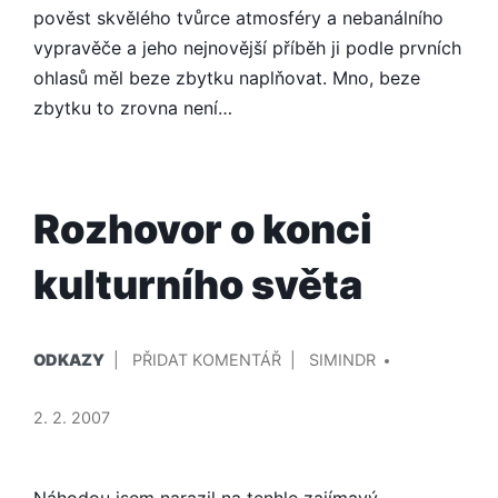
PODVOD
pověst skvělého tvůrce atmosféry a nebanálního
vypravěče a jeho nejnovější příběh ji podle prvních
ohlasů měl beze zbytku naplňovat. Mno, beze
zbytku to zrovna není…
Rozhovor o konci
kulturního světa
PUBLIKOVÁNO
PŘIDAL/A
NA
ODKAZY
PŘIDAT KOMENTÁŘ
SIMINDR
V
ROZHOVOR
O
2. 2. 2007
KONCI
KULTURNÍHO
SVĚTA
Náhodou jsem narazil na tenhle zajímavý