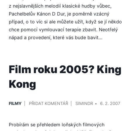
z nejslavnějších melodií klasické hudby vůbec,
Pachelbelův Kánon D Dur, je poměrně vzácný
případ, o to víc si ale můžete užít, když se jí někdo
chce pomocí vymlouvací terapie zbavit. Neotřelý
nápad a provedení, které vás bude bavit…
Film roku 2005? King
Kong
PUBLIKOVÁNO
PŘIDAL/A
NA
FILMY
PŘIDAT KOMENTÁŘ
SIMINDR
6. 2. 2007
V
FILM
ROKU
Probírám se přehledem loňských filmových
2005?