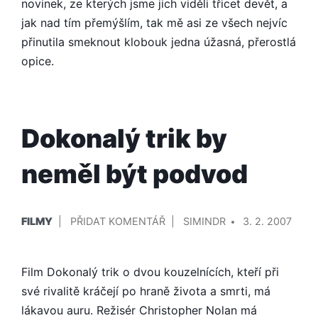
KING
novinek, ze kterých jsme jich viděli třicet devět, a
KONG
jak nad tím přemýšlím, tak mě asi ze všech nejvíc
přinutila smeknout klobouk jedna úžasná, přerostlá
opice.
Dokonalý trik by
neměl být podvod
PUBLIKOVÁNO
PŘIDAL/A
NA
FILMY
PŘIDAT KOMENTÁŘ
SIMINDR
3. 2. 2007
V
DOKONALÝ
TRIK
Film Dokonalý trik o dvou kouzelnících, kteří při
BY
NEMĚL
své rivalitě kráčejí po hraně života a smrti, má
BÝT
lákavou auru. Režisér Christopher Nolan má