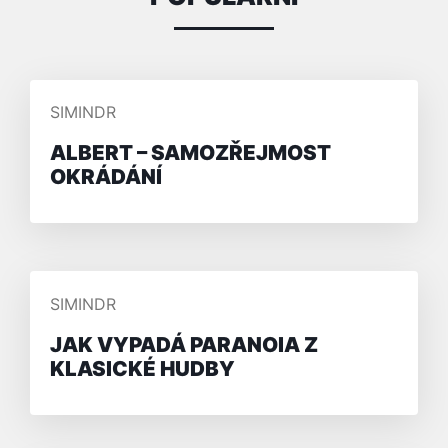
PŘIDAL/A
SIMINDR
ALBERT – SAMOZŘEJMOST
OKRÁDÁNÍ
PŘIDAL/A
SIMINDR
JAK VYPADÁ PARANOIA Z
KLASICKÉ HUDBY