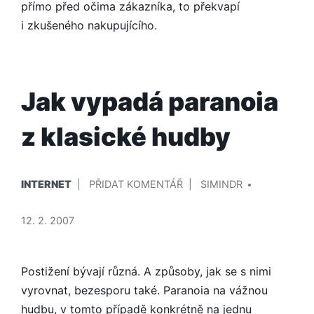
přímo před očima zákazníka, to překvapí
i zkušeného nakupujícího.
Jak vypadá paranoia
z klasické hudby
PUBLIKOVÁNO
PŘIDAL/A
NA
INTERNET
PŘIDAT KOMENTÁŘ
SIMINDR
V
JAK
VYPADÁ
12. 2. 2007
PARANOIA
Z
KLASICKÉ
Postižení bývají různá. A způsoby, jak se s nimi
HUDBY
vyrovnat, bezesporu také. Paranoia na vážnou
hudbu, v tomto případě konkrétně na jednu