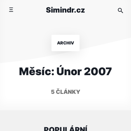
Přeskočit
Simindr.cz
na
obsah
ARCHIV
Měsíc:
Únor 2007
5 ČLÁNKY
POPULÁRNÍ