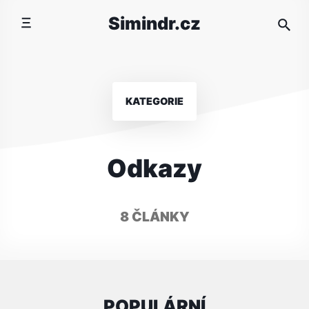
Přeskočit
Simindr.cz
na
obsah
KATEGORIE
Odkazy
8 ČLÁNKY
POPULÁRNÍ