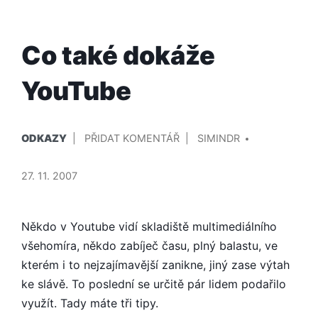
Co také dokáže
YouTube
PUBLIKOVÁNO
PŘIDAL/A
NA
ODKAZY
PŘIDAT KOMENTÁŘ
SIMINDR
V
CO
TAKÉ
27. 11. 2007
DOKÁŽE
YOUTUBE
Někdo v Youtube vidí skladiště multimediálního
všehomíra, někdo zabíječ času, plný balastu, ve
kterém i to nejzajímavější zanikne, jiný zase výtah
ke slávě. To poslední se určitě pár lidem podařilo
využít. Tady máte tři tipy.