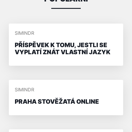
PŘIDAL/A
SIMINDR
PŘÍSPĚVEK K TOMU, JESTLI SE
VYPLATÍ ZNÁT VLASTNÍ JAZYK
PŘIDAL/A
SIMINDR
PRAHA STOVĚŽATÁ ONLINE