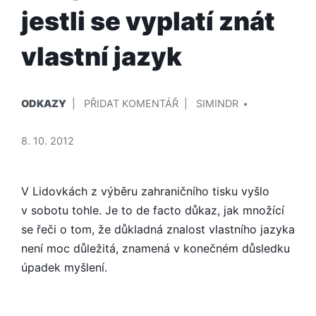
jestli se vyplatí znát
vlastní jazyk
PUBLIKOVÁNO
PŘIDAL/A
NA
ODKAZY
PŘIDAT KOMENTÁŘ
SIMINDR
V
PŘÍSPĚVEK
K
8. 10. 2012
TOMU,
JESTLI
SE
V Lidovkách z výběru zahraničního tisku vyšlo
VYPLATÍ
v sobotu tohle. Je to de facto důkaz, jak množící
ZNÁT
se řeči o tom, že důkladná znalost vlastního jazyka
VLASTNÍ
není moc důležitá, znamená v konečném důsledku
JAZYK
úpadek myšlení.