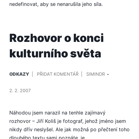
nedefinovat, aby se nenarušila jeho síla.
Rozhovor o konci
kulturního světa
PUBLIKOVÁNO
PŘIDAL/A
NA
ODKAZY
PŘIDAT KOMENTÁŘ
SIMINDR
V
ROZHOVOR
O
2. 2. 2007
KONCI
KULTURNÍHO
SVĚTA
Náhodou jsem narazil na tenhle zajímavý
rozhovor – Jiří Koliš je fotograf, jehož jméno jsem
nikdy dřív neslyšel. Ale jak možná po přečtení toho
dlouhého textu sami poznáte, je