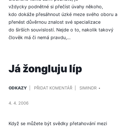
vždycky podnětné si přečíst úvahy někoho,
kdo dokáže přesáhnout úzké meze svého oboru a
přenést důvěrnou znalost své specializace
do širších souvislostí. Nejde o to, nakolik takový
člověk má či nemá pravdu,…
Já žongluju líp
PUBLIKOVÁNO
PŘIDAL/A
NA
ODKAZY
PŘIDAT KOMENTÁŘ
SIMINDR
V
JÁ
ŽONGLUJU
4. 4. 2006
LÍP
Když se můžete být svědky přetahování mezi