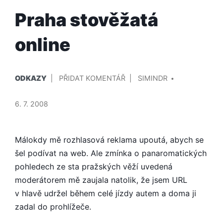
Praha stověžatá
online
PUBLIKOVÁNO
PŘIDAL/A
NA
ODKAZY
PŘIDAT KOMENTÁŘ
SIMINDR
V
PRAHA
STOVĚŽATÁ
6. 7. 2008
ONLINE
Málokdy mě rozhlasová reklama upoutá, abych se
šel podívat na web. Ale zmínka o panaromatických
pohledech ze sta pražských věží uvedená
moderátorem mě zaujala natolik, že jsem URL
v hlavě udržel během celé jízdy autem a doma ji
zadal do prohlížeče.