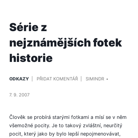
Série z
nejznámějších fotek
historie
PUBLIKOVÁNO
PŘIDAL/A
NA
ODKAZY
PŘIDAT KOMENTÁŘ
SIMINDR
V
SÉRIE
Z
7. 9. 2007
NEJZNÁMĚJŠÍCH
FOTEK
HISTORIE
Člověk se probírá starými fotkami a mísí se v něm
všemožné pocity. Je to takový zvláštní, neurčitý
pocit, který jako by bylo lepší nepojmenovávat,