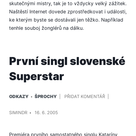
skutečnými mistry, tak je to vždycky velký zážitek.
Naštěstí Internet dovede zprostředkovat i události,
ke kterým byste se dostávali jen těžko. Například
tenhle souboj žonglérů na dálku.
První singl slovenské
Superstar
PUBLIKOVÁNO
NA
ODKAZY
ŠPROCHY
PŘIDAT KOMENTÁŘ
V
PRVNÍ
PŘIDAL/A
SINGL
SIMINDR
16. 6. 2005
SLOVENSKÉ
SUPERSTAR
Premiéra prvního samostatného singlu Kataríny