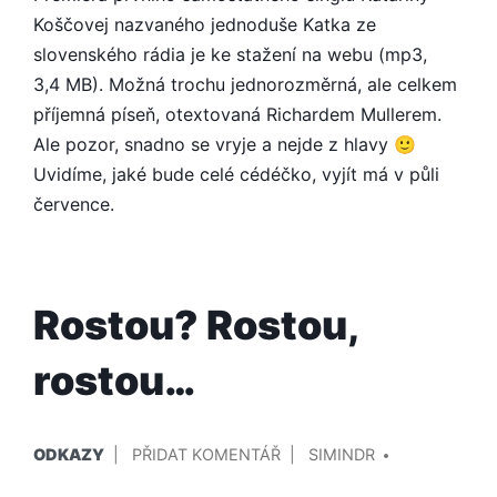
Koščovej nazvaného jednoduše Katka ze
slovenského rádia je ke stažení na webu (mp3,
3,4 MB). Možná trochu jednorozměrná, ale celkem
příjemná píseň, otextovaná Richardem Mullerem.
Ale pozor, snadno se vryje a nejde z hlavy 🙂
Uvidíme, jaké bude celé cédéčko, vyjít má v půli
července.
Rostou? Rostou,
rostou…
PUBLIKOVÁNO
PŘIDAL/A
NA
ODKAZY
PŘIDAT KOMENTÁŘ
SIMINDR
V
ROSTOU?