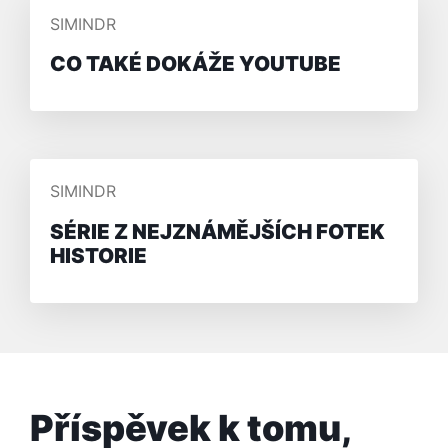
PŘIDAL/A
SIMINDR
CO TAKÉ DOKÁŽE YOUTUBE
PŘIDAL/A
SIMINDR
SÉRIE Z NEJZNÁMĚJŠÍCH FOTEK
HISTORIE
Příspěvek k tomu,