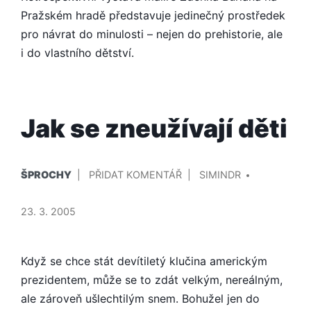
BURIANEM
Pražském hradě představuje jedinečný prostředek
pro návrat do minulosti – nejen do prehistorie, ale
i do vlastního dětství.
Jak se zneužívají děti
PUBLIKOVÁNO
PŘIDAL/A
NA
ŠPROCHY
PŘIDAT KOMENTÁŘ
SIMINDR
V
JAK
SE
23. 3. 2005
ZNEUŽÍVAJÍ
DĚTI
Když se chce stát devítiletý klučina americkým
prezidentem, může se to zdát velkým, nereálným,
ale zároveň ušlechtilým snem. Bohužel jen do