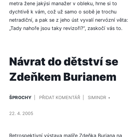
metra žene jakýsi manažer v obleku, hrne si to
dychtivě k vám, což už samo o sobě je trochu
netradiční, a pak se z jeho úst vyvalí nervózní věta:
„Tady nahoře jsou taky revizoři?“, zaskočí vás to.
Návrat do dětství se
Zdeňkem Burianem
PUBLIKOVÁNO
PŘIDAL/A
NA
ŠPROCHY
PŘIDAT KOMENTÁŘ
SIMINDR
V
NÁVRAT
DO
22. 4. 2005
DĚTSTVÍ
SE
ZDEŇKEM
Retrospektivní výstava malíře Zdeňka Buriana na