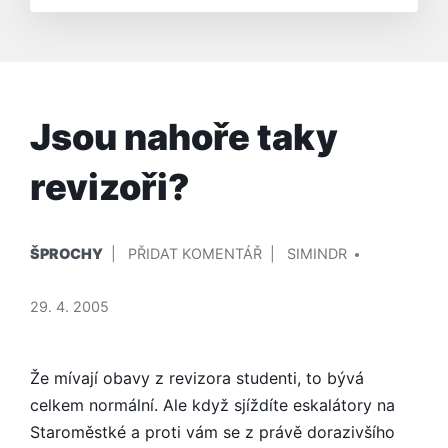
Jsou nahoře taky
revizoři?
PUBLIKOVÁNO
PŘIDAL/A
NA
ŠPROCHY
PŘIDAT KOMENTÁŘ
SIMINDR
V
JSOU
NAHOŘE
29. 4. 2005
TAKY
REVIZOŘI?
Že mívají obavy z revizora studenti, to bývá
celkem normální. Ale když sjíždíte eskalátory na
Staroměstké a proti vám se z právě dorazivšího