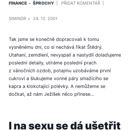
NA
FINANCE
ŠPROCHY
PŘIDAT KOMENTÁŘ
V
JEŽÍŠEK
PŘIDAL/A
JE
SIMINDR
24. 12. 2001
FLÁKAČ
Tak jsme se konečně dopracovali k tomu
vysněnému dni, co si nechává říkat Štědrý.
Utahaní, zemdlení, nevyspalí a nastydlí dolaďujeme
poslední detaily, utíráme poslední prach
z vánočních ozdob, potajmu uzobáváme první
cukroví a šlukujeme vonné páry smažícího se
kapra a klokotající polévky. A nemůžeme se
dočkat, až nám Ježíšek něco přinese…
I na sexu se dá ušetřit