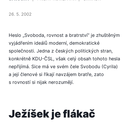
V
ŽENA
JE
26. 5. 2002
PODŘÍZENA
MUŽI
Heslo „Svoboda, rovnost a bratrství“ je zhuštěným
vyjádřením ideálů moderní, demokratické
společnosti. Jedna z českých politických stran,
konkrétně KDU-ČSL, však celý obsah tohoto hesla
nepřijímá. Sice má ve svém čele Svobodu (Cyrila)
a její členové si říkají navzájem bratře, zato
s rovností si nijak nerozumějí.
Ježíšek je flákač
PUBLIKOVÁNO