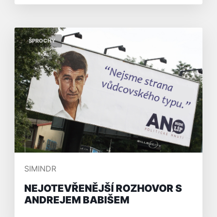
ŠPROCHY
PŘIDAL/A
SIMINDR
NEJOTEVŘENĚJŠÍ ROZHOVOR S
ANDREJEM BABIŠEM