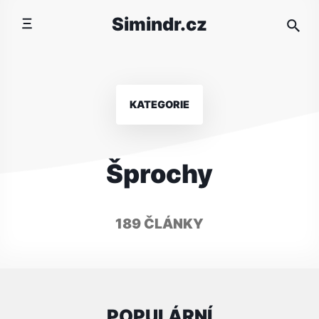
Přeskočit
Simindr.cz
na
obsah
KATEGORIE
Šprochy
189 ČLÁNKY
POPULÁRNÍ