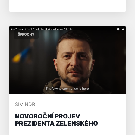
ŠPROCHY
PŘIDAL/A
SIMINDR
NOVOROČNÍ PROJEV
PREZIDENTA ZELENSKÉHO