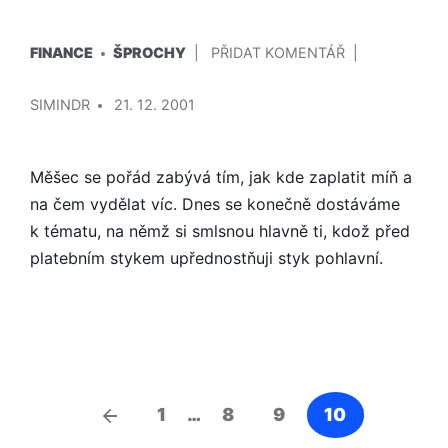
PUBLIKOVÁNO
NA
FINANCE
ŠPROCHY
PŘIDAT KOMENTÁŘ
V
I
PŘIDAL/A
NA
SIMINDR
21. 12. 2001
SEXU
SE
DÁ
Měšec se pořád zabývá tím, jak kde zaplatit míň a
UŠETŘIT
na čem vydělat víc. Dnes se konečně dostáváme
k tématu, na němž si smlsnou hlavně ti, kdož před
platebním stykem upřednostňuji styk pohlavní.
Navigace
Předchozí
1
…
8
9
10
pro
články