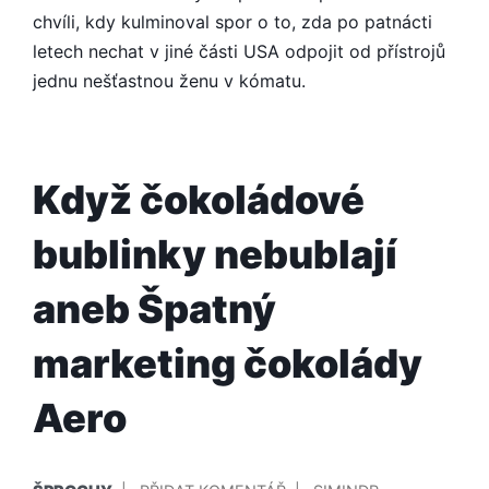
chvíli, kdy kulminoval spor o to, zda po patnácti
letech nechat v jiné části USA odpojit od přístrojů
jednu nešťastnou ženu v kómatu.
Když čokoládové
bublinky nebublají
aneb Špatný
marketing čokolády
Aero
PUBLIKOVÁNO
PŘIDAL/A