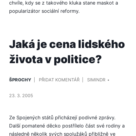
chvíle, kdy se z takového kluka stane maskot a
popularizátor sociální reformy.
Jaká je cena lidského
života v politice?
PUBLIKOVÁNO
PŘIDAL/A
NA
ŠPROCHY
PŘIDAT KOMENTÁŘ
SIMINDR
V
JAKÁ
JE
23. 3. 2005
CENA
LIDSKÉHO
ŽIVOTA
Ze Spojených států přicházejí podivné zprávy.
V
Další pomatené děcko postřílelo část své rodiny a
POLITICE?
následně několik svých spolužáků přibližně ve