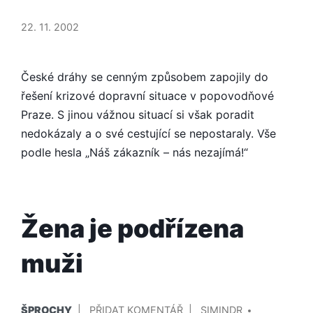
NESCHOPNOST
ČESKÝCH
22. 11. 2002
DRAH
České dráhy se cenným způsobem zapojily do
řešení krizové dopravní situace v popovodňové
Praze. S jinou vážnou situací si však poradit
nedokázaly a o své cestující se nepostaraly. Vše
podle hesla „Náš zákazník – nás nezajímá!“
Žena je podřízena
muži
PUBLIKOVÁNO
PŘIDAL/A
NA
ŠPROCHY
PŘIDAT KOMENTÁŘ
SIMINDR