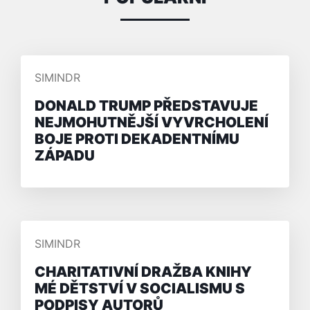
PŘIDAL/A
SIMINDR
DONALD TRUMP PŘEDSTAVUJE
NEJMOHUTNĚJŠÍ VYVRCHOLENÍ
BOJE PROTI DEKADENTNÍMU
ZÁPADU
PŘIDAL/A
SIMINDR
CHARITATIVNÍ DRAŽBA KNIHY
MÉ DĚTSTVÍ V SOCIALISMU S
PODPISY AUTORŮ