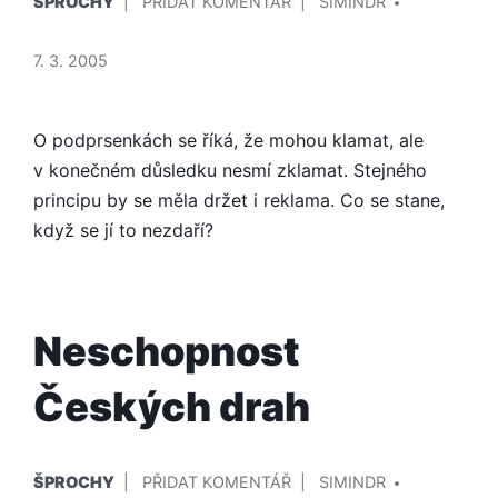
NA
ŠPROCHY
PŘIDAT KOMENTÁŘ
SIMINDR
V
KDYŽ
ČOKOLÁDOVÉ
7. 3. 2005
BUBLINKY
NEBUBLAJÍ
ANEB
O podprsenkách se říká, že mohou klamat, ale
ŠPATNÝ
v konečném důsledku nesmí zklamat. Stejného
MARKETING
principu by se měla držet i reklama. Co se stane,
ČOKOLÁDY
když se jí to nezdaří?
AERO
Neschopnost
Českých drah
PUBLIKOVÁNO
PŘIDAL/A
NA
ŠPROCHY
PŘIDAT KOMENTÁŘ
SIMINDR
V