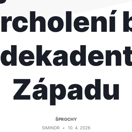
rcholení 
i dekaden
Západu
ŠPROCHY
SIMINDR
10. 4. 2026