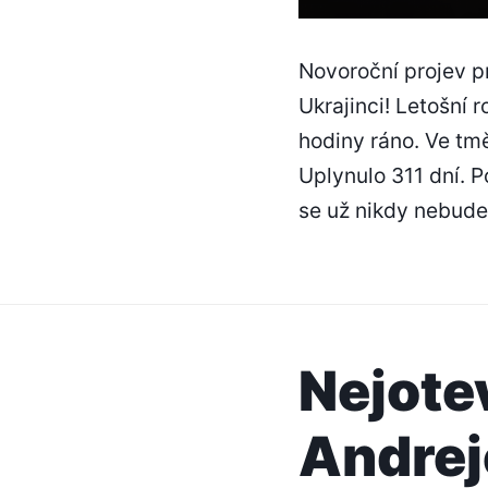
Novoroční projev p
Ukrajinci! Letošní 
hodiny ráno. Ve tmě
Uplynulo 311 dní. P
se už nikdy nebud
Nejote
Andre