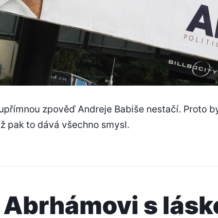
upřímnou zpověď Andreje Babiše nestačí. Proto b
 Až pak to dává všechno smysl.
 Abrhámovi s lásk