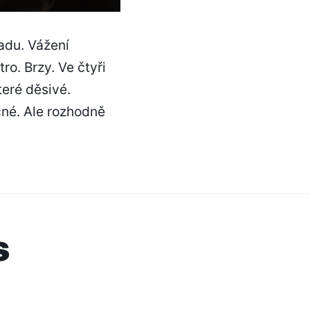
adu. Vážení
ro. Brzy. Ve čtyři
teré děsivé.
čné. Ale rozhodně
s