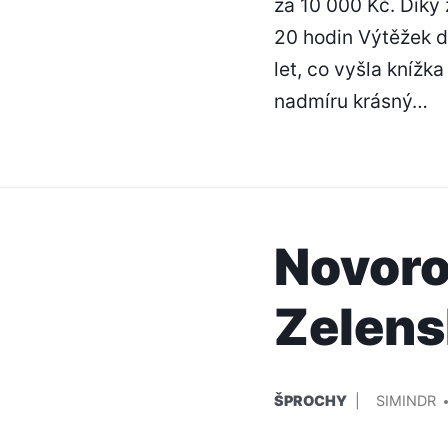
za 10 000 Kč. Díky
20 hodin Výtěžek d
let, co vyšla knížka
nadmíru krásný…
Novoro
Zelen
PUBLIKOVÁNO
PŘIDAL/A
ŠPROCHY
SIMINDR
V