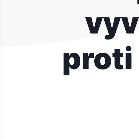
vyv
prot