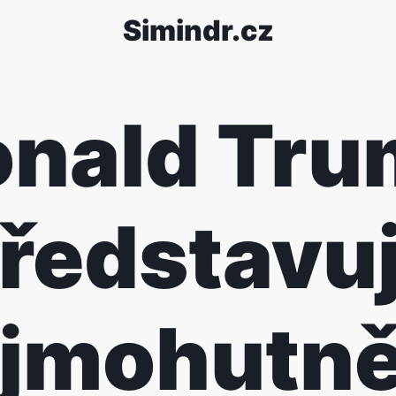
Simindr.cz
nald Tr
ředstavu
jmohutně