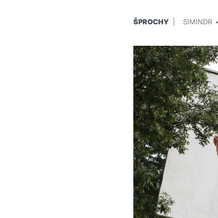
PUBLIKOVÁNO
PŘIDAL/A
ŠPROCHY
SIMINDR
V