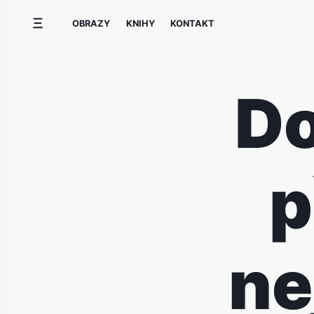
Přeskočit
OBRAZY
KNIHY
KONTAKT
na
obsah
Do
p
ne