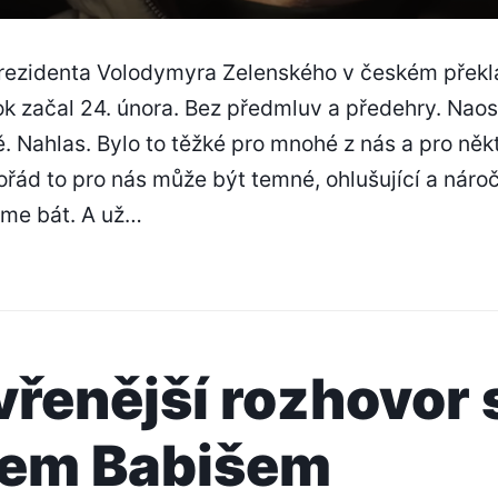
rezidenta Volodymyra Zelenského v českém překl
rok začal 24. února. Bez předmluv a předehry. Naost
. Nahlas. Bylo to těžké pro mnohé z nás a pro něk
ořád to pro nás může být temné, ohlušující a náro
eme bát. A už…
vřenější rozhovor 
jem Babišem