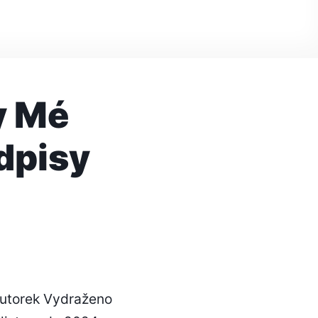
y Mé
odpisy
autorek Vydraženo