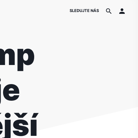
SLEDUJTE NÁS
ump
je
jší