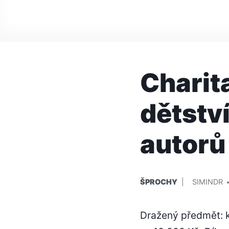
Charit
dětstv
autorů
PUBLIKOVÁNO
PŘIDAL/A
ŠPROCHY
SIMINDR
V
Dražený předmět: k