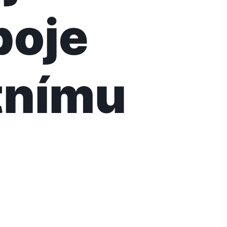
boje
tnímu