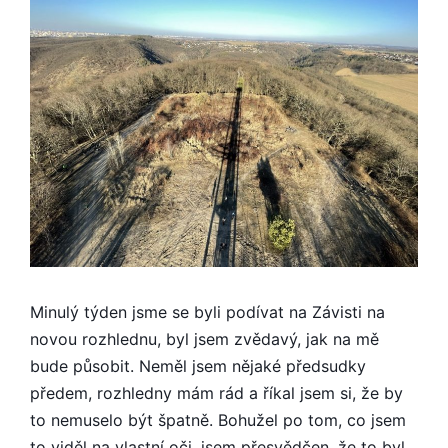
Minulý týden jsme se byli podívat na Závisti na
novou rozhlednu, byl jsem zvědavý, jak na mě
bude působit. Neměl jsem nějaké předsudky
předem, rozhledny mám rád a říkal jsem si, že by
to nemuselo být špatně. Bohužel po tom, co jsem
to viděl na vlastní oči, jsem přesvědčen, že to byl