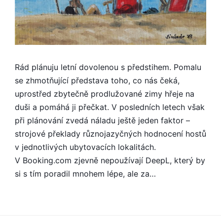
Rád plánuju letní dovolenou s předstihem. Pomalu
se zhmotňující představa toho, co nás čeká,
uprostřed zbytečně prodlužované zimy hřeje na
duši a pomáhá ji přečkat. V posledních letech však
při plánování zvedá náladu ještě jeden faktor –
strojové překlady různojazyčných hodnocení hostů
v jednotlivých ubytovacích lokalitách.
V Booking.com zjevně nepoužívají DeepL, který by
si s tím poradil mnohem lépe, ale za…