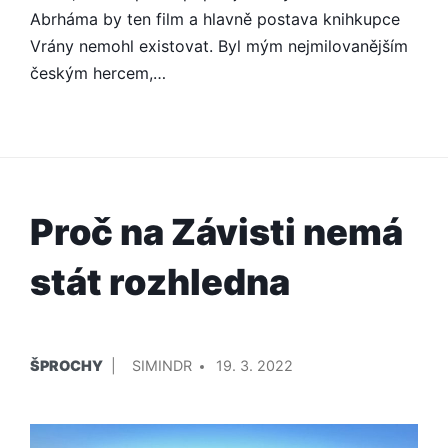
Abrháma by ten film a hlavně postava knihkupce
Vrány nemohl existovat. Byl mým nejmilovanějším
českým hercem,…
Proč na Závisti nemá
stát rozhledna
PUBLIKOVÁNO
PŘIDAL/A
ŠPROCHY
SIMINDR
19. 3. 2022
V