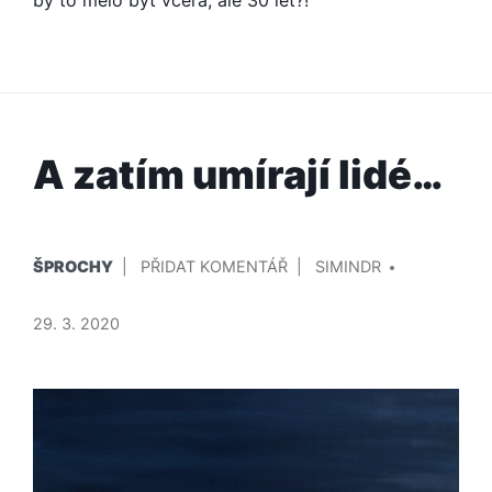
by to mělo být včera, ale 30 let?!
A zatím umírají lidé…
PUBLIKOVÁNO
PŘIDAL/A
NA
ŠPROCHY
PŘIDAT KOMENTÁŘ
SIMINDR
V
A
ZATÍM
29. 3. 2020
UMÍRAJÍ
LIDÉ…