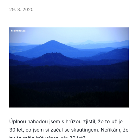
30
LET
29. 3. 2020
PO
SKAUTU
Úplnou náhodou jsem s hrůzou zjistil, že to už je
30 let, co jsem si začal se skautingem. Neříkám, že