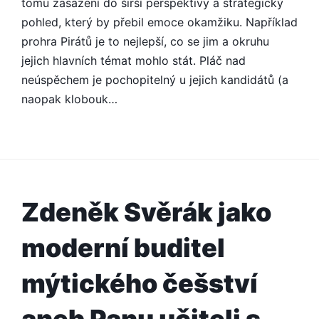
tomu zasazení do širší perspektivy a strategický
GENERACI
pohled, který by přebil emoce okamžiku. Například
prohra Pirátů je to nejlepší, co se jim a okruhu
jejich hlavních témat mohlo stát. Pláč nad
neúspěchem je pochopitelný u jejich kandidátů (a
naopak klobouk…
Zdeněk Svěrák jako
moderní buditel
mýtického češství
aneb Panu učiteli s