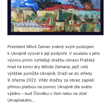
Prezident Miloš Zeman známý svým postojem
k Ukrajině vyzval k její podpoře. V souladu s jeho
výzvou proto vyhlašuji dražbu obrazu Pražský
hrad na konci éry Miloše Zemana, jejíž celý
výtěžek pomůže Ukrajině. Draží se do středy
9. března 2022. Vítěz dražby za obraz zaplatí
přímou platbou na pomoc Ukrajině dle svého
výběru – buď Člověku v tísni nebo na účet
Ukrajinského…