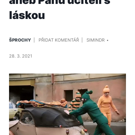
láskou
PUBLIKOVÁNO
PŘIDAL/A
NA
ŠPROCHY
PŘIDAT KOMENTÁŘ
SIMINDR
V
ZDENĚK
SVĚRÁK
28. 3. 2021
JAKO
MODERNÍ
BUDITEL
MÝTICKÉHO
ČEŠSTVÍ
ANEB
PANU
UČITELI
S
LÁSKOU