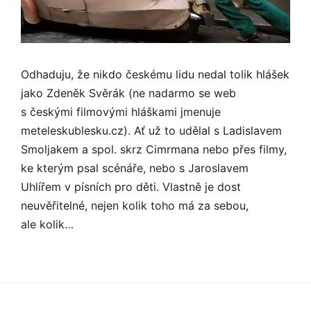
Odhaduju, že nikdo českému lidu nedal tolik hlášek
jako Zdeněk Svěrák (ne nadarmo se web
s českými filmovými hláškami jmenuje
meteleskubles­ku.cz). Ať už to udělal s Ladislavem
Smoljakem a spol. skrz Cimrmana nebo přes filmy,
ke kterým psal scénáře, nebo s Jaroslavem
Uhlířem v písních pro děti. Vlastně je dost
neuvěřitelné, nejen kolik toho má za sebou,
ale kolik…