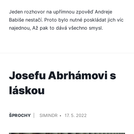
Jeden rozhovor na upřímnou zpověď Andreje
Babiše nestačí. Proto bylo nutné poskládat jich víc
najednou, Až pak to dává všechno smysl.
Josefu Abrhámovi s
láskou
PUBLIKOVÁNO
PŘIDAL/A
ŠPROCHY
SIMINDR
17. 5. 2022
V