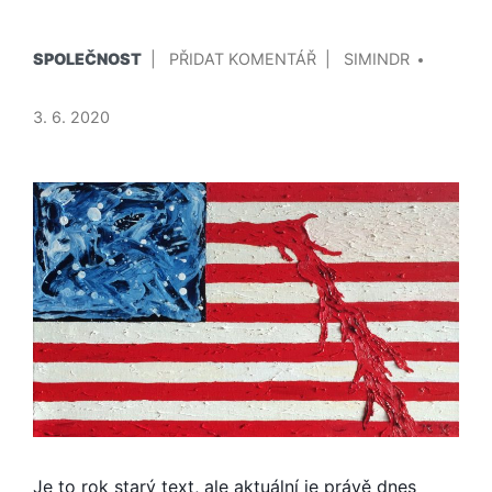
PUBLIKOVÁNO
PŘIDAL/A
NA
SPOLEČNOST
PŘIDAT KOMENTÁŘ
SIMINDR
V
OHROMUJÍCÍ
ODPOVĚĎ
3. 6. 2020
NA
OTÁZKU,
PROČ
TOLIK
BRITŮ
NEMÁ
RÁDO
DONALDA
TRUMPA
Je to rok starý text, ale aktuální je právě dnes