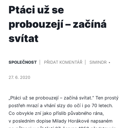
Ptáci už se
probouzejí – začíná
svítat
PUBLIKOVÁNO
PŘIDAL/A
NA
SPOLEČNOST
PŘIDAT KOMENTÁŘ
SIMINDR
V
PTÁCI
UŽ
27. 6. 2020
SE
PROBOUZEJÍ
–
„Ptáci už se probouzejí – začíná svítat.“ Ten prostý
ZAČÍNÁ
postřeh mrazí a vhání slzy do očí i po 70 letech.
SVÍTAT
Co obvykle zní jako příslib půvabného rána,
v posledním dopise Milady Horákové napsaném