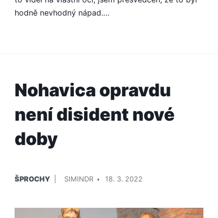
hodně nevhodný nápad.…
Nohavica opravdu
není disident nové
doby
PUBLIKOVÁNO
PŘIDAL/A
ŠPROCHY
SIMINDR
18. 3. 2022
V