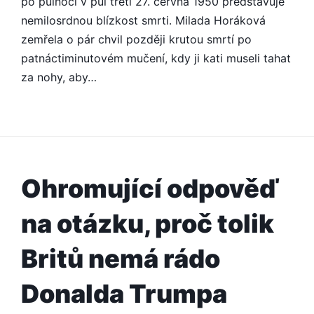
po půlnoci v půl třetí 27. června 1950 představuje
nemilosrdnou blízkost smrti. Milada Horáková
zemřela o pár chvil později krutou smrtí po
patnáctiminutovém mučení, kdy ji kati museli tahat
za nohy, aby…
Ohromující odpověď
na otázku, proč tolik
Britů nemá rádo
Donalda Trumpa