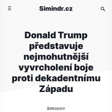
Přeskočit
Simindr.cz
na
obsah
Donald Trump
představuje
nejmohutnější
vyvrcholení boje
proti dekadentnímu
Západu
ŠPROCHY