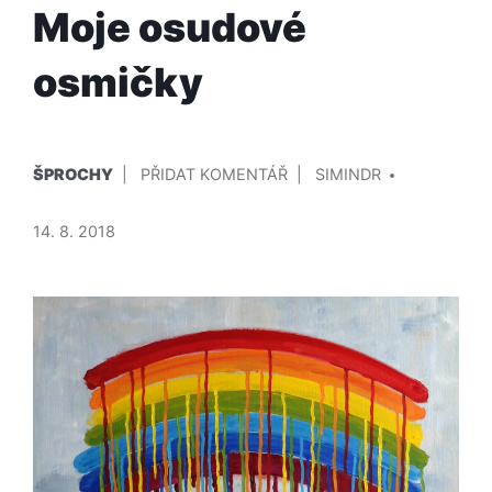
Moje osudové
osmičky
PUBLIKOVÁNO
PŘIDAL/A
NA
ŠPROCHY
PŘIDAT KOMENTÁŘ
SIMINDR
V
MOJE
OSUDOVÉ
14. 8. 2018
OSMIČKY