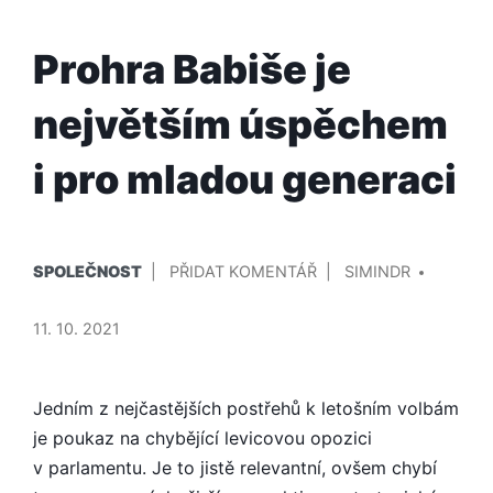
Prohra Babiše je
největším úspěchem
i pro mladou generaci
PUBLIKOVÁNO
PŘIDAL/A
NA
SPOLEČNOST
PŘIDAT KOMENTÁŘ
SIMINDR
V
PROHRA
BABIŠE
11. 10. 2021
JE
NEJVĚTŠÍM
ÚSPĚCHEM
Jedním z nejčastějších postřehů k letošním volbám
I
je poukaz na chybějící levicovou opozici
PRO
v parlamentu. Je to jistě relevantní, ov­šem chybí
MLADOU