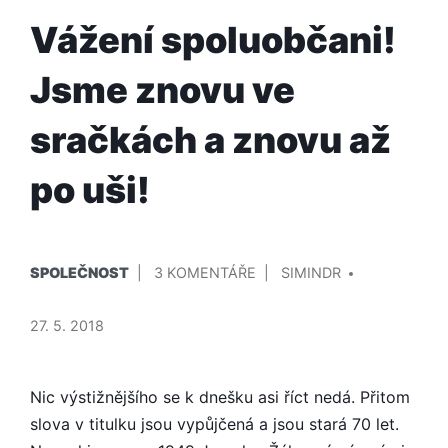
Vážení spoluobčani!
Jsme znovu ve
sračkách a znovu až
po uši!
PUBLIKOVÁNO
PŘIDAL/A
U
SPOLEČNOST
3 KOMENTÁŘE
SIMINDR
V
TEXTU
S
27. 5. 2018
NÁZVEM
VÁŽENÍ
SPOLUOBČANI!
Nic výstižnějšího se k dnešku asi říct nedá. Přitom
JSME
slova v titulku jsou vypůjčená a jsou stará 70 let.
ZNOVU