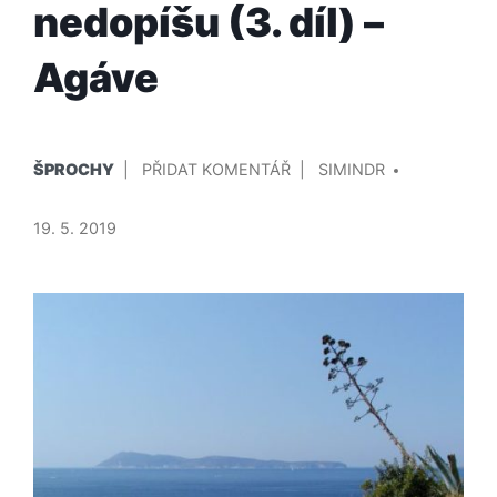
nedopíšu (3. díl) –
Agáve
PUBLIKOVÁNO
PŘIDAL/A
NA
ŠPROCHY
PŘIDAT KOMENTÁŘ
SIMINDR
V
KNÍŽKA,
KTEROU
19. 5. 2019
NIKDY
NEDOPÍŠU
(3.
DÍL)
–
AGÁVE