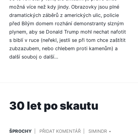
možná více než kdy jindy. Obrazovky jsou plné
dramatických záběrů z amerických ulic, policie
před Bílým domem rozhání demonstranty slzným
plynem, aby se Donald Trump mohl nechat nafotit
s biblí v ruce (neřekl, jestli se při tom chce zaštítit
zubzazubem, nebo chlebem proti kamenům) a
další souboj o další…
30 let po skautu
PUBLIKOVÁNO
PŘIDAL/A
NA
ŠPROCHY
PŘIDAT KOMENTÁŘ
SIMINDR
V