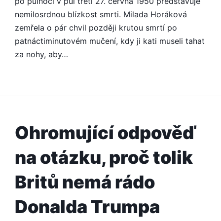
po půlnoci v půl třetí 27. června 1950 představuje
nemilosrdnou blízkost smrti. Milada Horáková
zemřela o pár chvil později krutou smrtí po
patnáctiminutovém mučení, kdy ji kati museli tahat
za nohy, aby…
Ohromující odpověď
na otázku, proč tolik
Britů nemá rádo
Donalda Trumpa