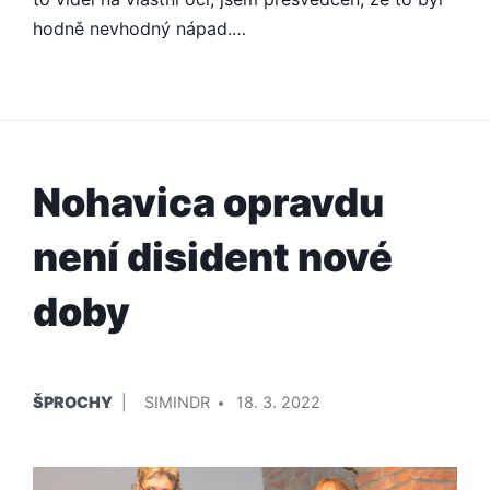
hodně nevhodný nápad.…
Nohavica opravdu
není disident nové
doby
PUBLIKOVÁNO
PŘIDAL/A
ŠPROCHY
SIMINDR
18. 3. 2022
V