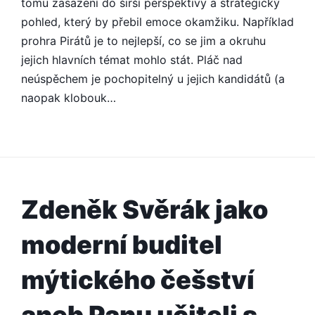
tomu zasazení do širší perspektivy a strategický
GENERACI
pohled, který by přebil emoce okamžiku. Například
prohra Pirátů je to nejlepší, co se jim a okruhu
jejich hlavních témat mohlo stát. Pláč nad
neúspěchem je pochopitelný u jejich kandidátů (a
naopak klobouk…
Zdeněk Svěrák jako
moderní buditel
mýtického češství
aneb Panu učiteli s