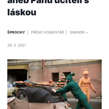
láskou
PUBLIKOVÁNO
PŘIDAL/A
NA
ŠPROCHY
PŘIDAT KOMENTÁŘ
SIMINDR
V
ZDENĚK
SVĚRÁK
28. 3. 2021
JAKO
MODERNÍ
BUDITEL
MÝTICKÉHO
ČEŠSTVÍ
ANEB
PANU
UČITELI
S
LÁSKOU