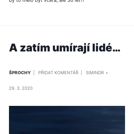
by to mělo být včera, ale 30 let?!
A zatím umírají lidé…
PUBLIKOVÁNO
PŘIDAL/A
NA
ŠPROCHY
PŘIDAT KOMENTÁŘ
SIMINDR
V
A
ZATÍM
29. 3. 2020
UMÍRAJÍ
LIDÉ…