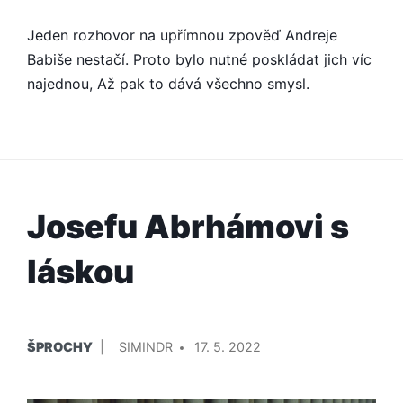
Jeden rozhovor na upřímnou zpověď Andreje
Babiše nestačí. Proto bylo nutné poskládat jich víc
najednou, Až pak to dává všechno smysl.
Josefu Abrhámovi s
láskou
PUBLIKOVÁNO
PŘIDAL/A
ŠPROCHY
SIMINDR
17. 5. 2022
V