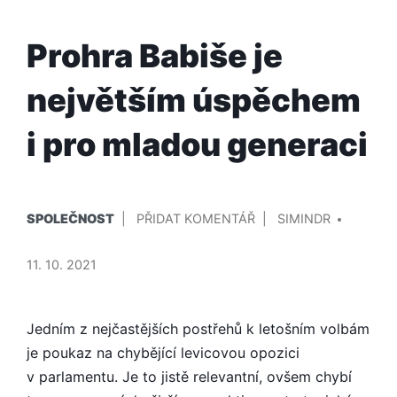
Prohra Babiše je
největším úspěchem
i pro mladou generaci
PUBLIKOVÁNO
PŘIDAL/A
NA
SPOLEČNOST
PŘIDAT KOMENTÁŘ
SIMINDR
V
PROHRA
BABIŠE
11. 10. 2021
JE
NEJVĚTŠÍM
ÚSPĚCHEM
Jedním z nejčastějších postřehů k letošním volbám
I
je poukaz na chybějící levicovou opozici
PRO
v parlamentu. Je to jistě relevantní, ov­šem chybí
MLADOU