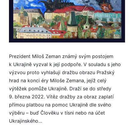
Prezident Miloš Zeman známý svým postojem
k Ukrajině vyzval k její podpoře. V souladu s jeho
výzvou proto vyhlašuji dražbu obrazu Pražský
hrad na konci éry Miloše Zemana, jejíž celý
výtěžek pomůže Ukrajině. Draží se do středy
9. března 2022. Vítěz dražby za obraz zaplatí
přímou platbou na pomoc Ukrajině dle svého
výběru – buď Člověku v tísni nebo na účet
Ukrajinského…