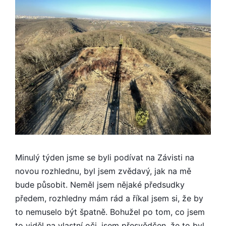
Minulý týden jsme se byli podívat na Závisti na
novou rozhlednu, byl jsem zvědavý, jak na mě
bude působit. Neměl jsem nějaké předsudky
předem, rozhledny mám rád a říkal jsem si, že by
to nemuselo být špatně. Bohužel po tom, co jsem
to viděl na vlastní oči, jsem přesvědčen, že to byl