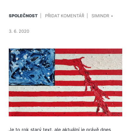
PUBLIKOVÁNO
PŘIDAL/A
NA
SPOLEČNOST
PŘIDAT KOMENTÁŘ
SIMINDR
V
OHROMUJÍCÍ
ODPOVĚĎ
3. 6. 2020
NA
OTÁZKU,
PROČ
TOLIK
BRITŮ
NEMÁ
RÁDO
DONALDA
TRUMPA
Je to rok starý text, ale aktuální je právě dnes