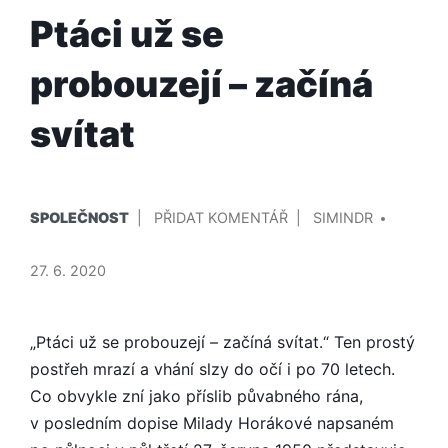
Ptáci už se
probouzejí – začíná
svítat
PUBLIKOVÁNO
PŘIDAL/A
NA
SPOLEČNOST
PŘIDAT KOMENTÁŘ
SIMINDR
V
PTÁCI
UŽ
27. 6. 2020
SE
PROBOUZEJÍ
–
„Ptáci už se probouzejí – začíná svítat.“ Ten prostý
ZAČÍNÁ
postřeh mrazí a vhání slzy do očí i po 70 letech.
SVÍTAT
Co obvykle zní jako příslib půvabného rána,
v posledním dopise Milady Horákové napsaném