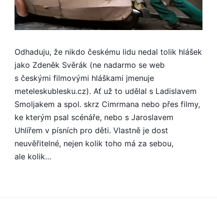
Odhaduju, že nikdo českému lidu nedal tolik hlášek
jako Zdeněk Svěrák (ne nadarmo se web
s českými filmovými hláškami jmenuje
meteleskubles­ku.cz). Ať už to udělal s Ladislavem
Smoljakem a spol. skrz Cimrmana nebo přes filmy,
ke kterým psal scénáře, nebo s Jaroslavem
Uhlířem v písních pro děti. Vlastně je dost
neuvěřitelné, nejen kolik toho má za sebou,
ale kolik…