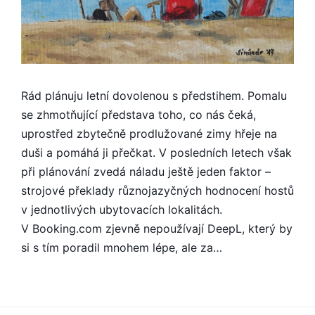
Rád plánuju letní dovolenou s předstihem. Pomalu
se zhmotňující představa toho, co nás čeká,
uprostřed zbytečně prodlužované zimy hřeje na
duši a pomáhá ji přečkat. V posledních letech však
při plánování zvedá náladu ještě jeden faktor –
strojové překlady různojazyčných hodnocení hostů
v jednotlivých ubytovacích lokalitách.
V Booking.com zjevně nepoužívají DeepL, který by
si s tím poradil mnohem lépe, ale za…