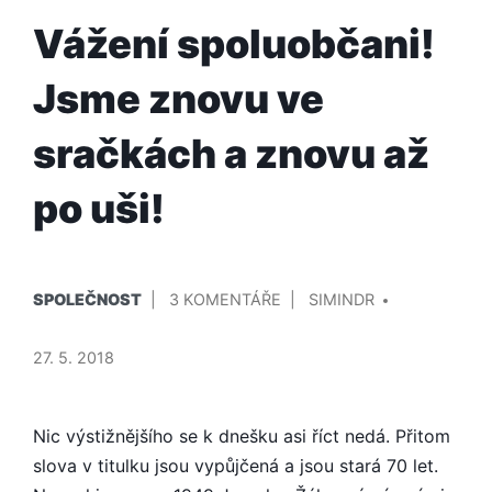
Vážení spoluobčani!
Jsme znovu ve
sračkách a znovu až
po uši!
PUBLIKOVÁNO
PŘIDAL/A
U
SPOLEČNOST
3 KOMENTÁŘE
SIMINDR
V
TEXTU
S
27. 5. 2018
NÁZVEM
VÁŽENÍ
SPOLUOBČANI!
Nic výstižnějšího se k dnešku asi říct nedá. Přitom
JSME
slova v titulku jsou vypůjčená a jsou stará 70 let.
ZNOVU