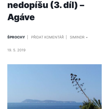
nedopíšu (3. díl) –
Agáve
PUBLIKOVÁNO
PŘIDAL/A
NA
ŠPROCHY
PŘIDAT KOMENTÁŘ
SIMINDR
V
KNÍŽKA,
KTEROU
19. 5. 2019
NIKDY
NEDOPÍŠU
(3.
DÍL)
–
AGÁVE