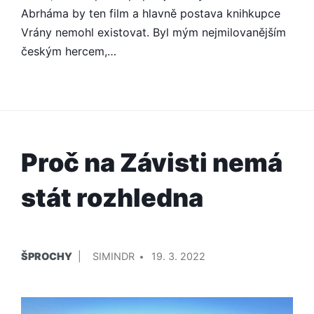
Abrháma by ten film a hlavně postava knihkupce
Vrány nemohl existovat. Byl mým nejmilovanějším
českým hercem,…
Proč na Závisti nemá
stát rozhledna
PUBLIKOVÁNO
PŘIDAL/A
ŠPROCHY
SIMINDR
19. 3. 2022
V