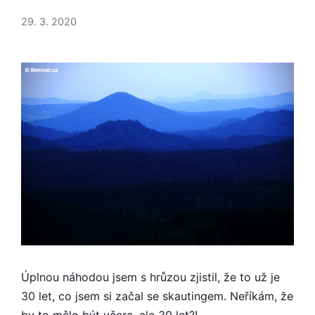
30
LET
29. 3. 2020
PO
SKAUTU
Úplnou náhodou jsem s hrůzou zjistil, že to už je
30 let, co jsem si začal se skautingem. Neříkám, že