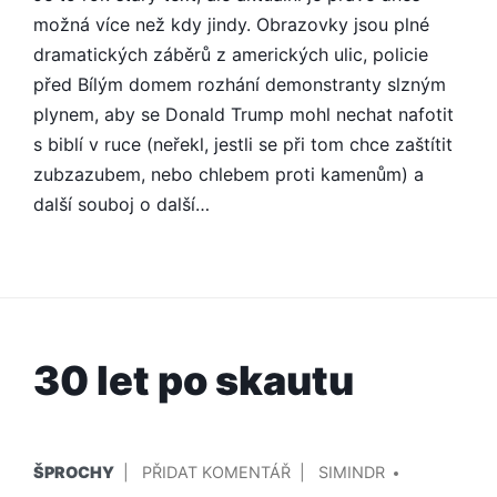
možná více než kdy jindy. Obrazovky jsou plné
dramatických záběrů z amerických ulic, policie
před Bílým domem rozhání demonstranty slzným
plynem, aby se Donald Trump mohl nechat nafotit
s biblí v ruce (neřekl, jestli se při tom chce zaštítit
zubzazubem, nebo chlebem proti kamenům) a
další souboj o další…
30 let po skautu
PUBLIKOVÁNO
PŘIDAL/A
NA
ŠPROCHY
PŘIDAT KOMENTÁŘ
SIMINDR
V