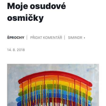
Moje osudové
osmičky
PUBLIKOVÁNO
PŘIDAL/A
NA
ŠPROCHY
PŘIDAT KOMENTÁŘ
SIMINDR
V
MOJE
OSUDOVÉ
14. 8. 2018
OSMIČKY