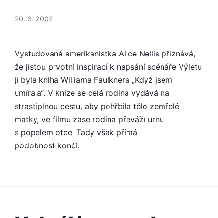
JEĎTE
NA
20. 3. 2002
VÝLET
S
ALICÍ
Vystudovaná amerikanistka Alice Nellis přiznává,
NELLIS
že jistou prvotní inspirací k napsání scénáře Výletu
A
jí byla kniha Williama Faulknera „Když jsem
IVOU
umírala“. V knize se celá rodina vydává na
JANŽUROVOU
strastiplnou cestu, aby pohřbila tělo zemřelé
matky, ve filmu zase rodina převáží urnu
s popelem otce. Tady však přímá
podobnost končí.