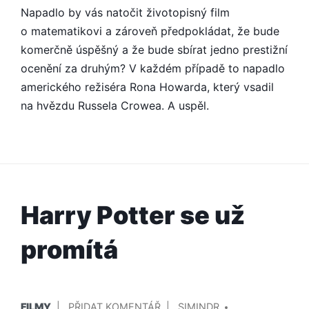
Napadlo by vás natočit životopisný film
JE
GENIÁLNÍ
o matematikovi a zároveň předpokládat, že bude
SCHIZOFRENIK
komerčně úspěšný a že bude sbírat jedno prestižní
ocenění za druhým? V každém případě to napadlo
amerického režiséra Rona Howarda, který vsadil
na hvězdu Russela Crowea. A uspěl.
Harry Potter se už
promítá
PUBLIKOVÁNO
PŘIDAL/A
NA
FILMY
PŘIDAT KOMENTÁŘ
SIMINDR