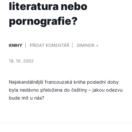
literatura nebo
pornografie?
PUBLIKOVÁNO
PŘIDAL/A
NA
KNIHY
PŘIDAT KOMENTÁŘ
SIMINDR
V
SEXUÁLNÍ
ŽIVOT
18. 10. 2002
KATEŘINY
M.
–
Nejskandálnější francouzská kniha poslední doby
LITERATURA
byla nedávno přeložena do češtiny – jakou odezvu
NEBO
bude mít u nás?
PORNOGRAFIE?