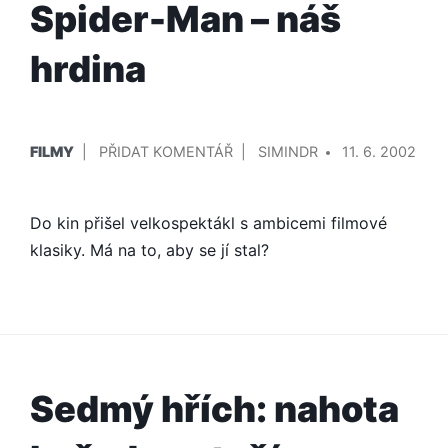
Spider-Man – náš
hrdina
PUBLIKOVÁNO
PŘIDAL/A
NA
FILMY
PŘIDAT KOMENTÁŘ
SIMINDR
11. 6. 2002
V
SPIDER-
MAN
Do kin přišel velkospektákl s ambicemi filmové
–
NÁŠ
klasiky. Má na to, aby se jí stal?
HRDINA
Sedmý hřích: nahota