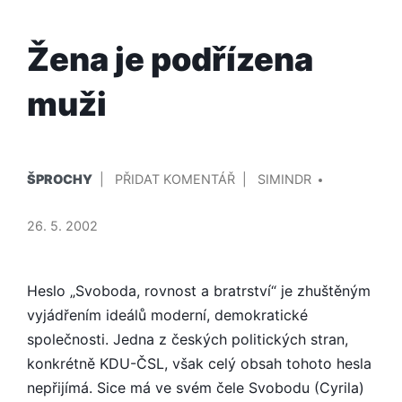
Žena je podřízena
muži
PUBLIKOVÁNO
PŘIDAL/A
NA
ŠPROCHY
PŘIDAT KOMENTÁŘ
SIMINDR
V
ŽENA
JE
26. 5. 2002
PODŘÍZENA
MUŽI
Heslo „Svoboda, rovnost a bratrství“ je zhuštěným
vyjádřením ideálů moderní, demokratické
společnosti. Jedna z českých politických stran,
konkrétně KDU-ČSL, však celý obsah tohoto hesla
nepřijímá. Sice má ve svém čele Svobodu (Cyrila)