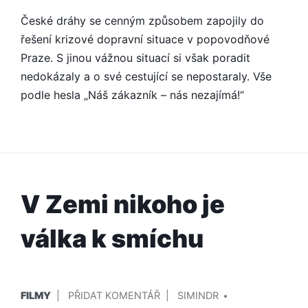
České dráhy se cenným způsobem zapojily do
řešení krizové dopravní situace v popovodňové
Praze. S jinou vážnou situací si však poradit
nedokázaly a o své cestující se nepostaraly. Vše
podle hesla „Náš zákazník – nás nezajímá!“
V Zemi nikoho je
válka k smíchu
PUBLIKOVÁNO
PŘIDAL/A
NA
FILMY
PŘIDAT KOMENTÁŘ
SIMINDR
V