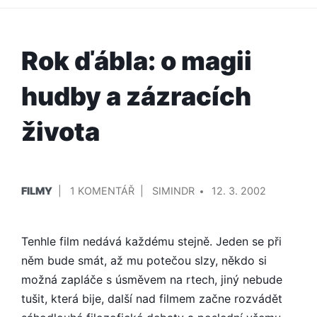
Rok ďábla: o magii
hudby a zázracích
života
PUBLIKOVÁNO
PŘIDAL/A
U
FILMY
1 KOMENTÁŘ
SIMINDR
12. 3. 2002
V
TEXTU
S
Tenhle film nedává každému stejně. Jeden se při
NÁZVEM
ROK
něm bude smát, až mu potečou slzy, někdo si
ĎÁBLA:
možná zapláče s úsměvem na rtech, jiný nebude
O
tušit, která bije, další nad filmem začne rozvádět
MAGII