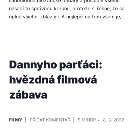
sáhodlouhé filozofické debaty a poslední všemu
HUDBY
nasadí tu správnou korunu, protože si řekne, že se
A
úplně všichni zbláznili. A nejlepší na tom všem je,…
ZÁZRACÍCH
ŽIVOTA
Dannyho parťáci:
hvězdná filmová
zábava
PUBLIKOVÁNO
PŘIDAL/A
NA
FILMY
PŘIDAT KOMENTÁŘ
SIMINDR
8. 3. 2002
V
DANNYHO
PARŤÁCI: