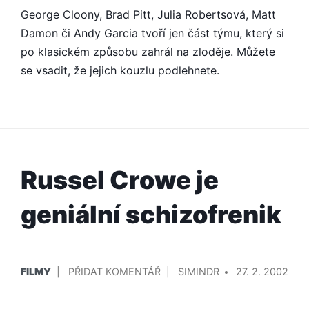
George Cloony, Brad Pitt, Julia Robertsová, Matt
HVĚZDNÁ
FILMOVÁ
Damon či Andy Garcia tvoří jen část týmu, který si
ZÁBAVA
po klasickém způsobu zahrál na zloděje. Můžete
se vsadit, že jejich kouzlu podlehnete.
Russel Crowe je
geniální schizofrenik
PUBLIKOVÁNO
PŘIDAL/A
NA
FILMY
PŘIDAT KOMENTÁŘ
SIMINDR
27. 2. 2002
V
RUSSEL
CROWE