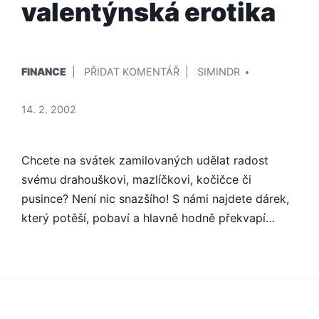
valentýnská erotika
PUBLIKOVÁNO
PŘIDAL/A
NA
FINANCE
PŘIDAT KOMENTÁŘ
SIMINDR
V
PRAKTICKÁ
VALENTÝNSKÁ
14. 2. 2002
EROTIKA
Chcete na svátek zamilovaných udělat radost
svému drahouškovi, mazlíčkovi, kočičce či
pusince? Není nic snazšího! S námi najdete dárek,
který potěší, pobaví a hlavně hodně překvapí…