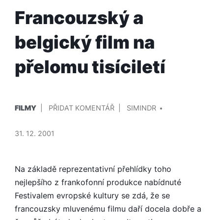
Francouzský a
belgický film na
přelomu tisíciletí
PUBLIKOVÁNO
PŘIDAL/A
NA
FILMY
PŘIDAT KOMENTÁŘ
SIMINDR
V
FRANCOUZSKÝ
A
31. 12. 2001
BELGICKÝ
FILM
NA
Na základě reprezentativní přehlídky toho
PŘELOMU
nejlepšího z frankofonní produkce nabídnuté
TISÍCILETÍ
Festivalem evropské kultury se zdá, že se
francouzsky mluvenému filmu daří docela dobře a