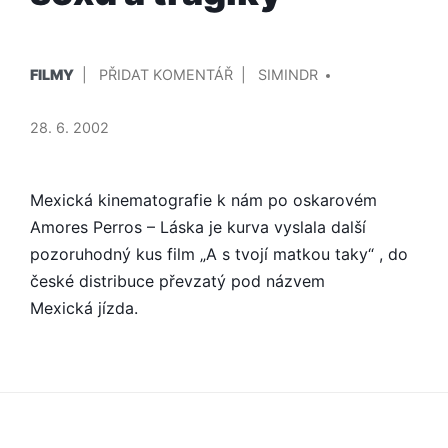
PUBLIKOVÁNO
PŘIDAL/A
NA
FILMY
PŘIDAT KOMENTÁŘ
SIMINDR
V
MEXICKÁ
JÍZDA
28. 6. 2002
JE
OSTRÁ,
VTIPNÁ,
Mexická kinematografie k nám po oskarovém
PLNÁ
Amores Perros – Láska je kurva vyslala další
SEXU
pozoruhodný kus film „A s tvojí matkou taky“ , do
A
české distribuce převzatý pod názvem
TRAGIKY
Mexická jízda.