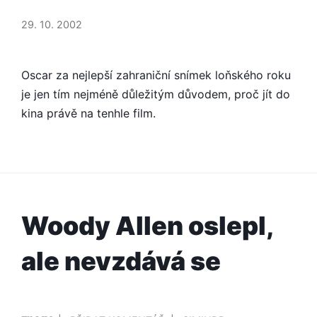
V
ZEMI
29. 10. 2002
NIKOHO
JE
VÁLKA
Oscar za nejlepší zahraniční snímek loňského roku
K
je jen tím nejméně důležitým důvodem, proč jít do
SMÍCHU
kina právě na tenhle film.
Woody Allen oslepl,
ale nevzdává se
PUBLIKOVÁNO
PŘIDAL/A