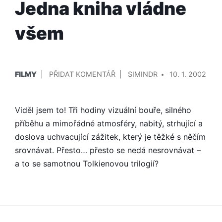
Jedna kniha vládne
všem
PUBLIKOVÁNO
PŘIDAL/A
NA
FILMY
PŘIDAT KOMENTÁŘ
SIMINDR
10. 1. 2002
V
JEDNA
KNIHA
Viděl jsem to! Tři hodiny vizuální bouře, silného
VLÁDNE
VŠEM
příběhu a mimořádné atmosféry, nabitý, strhující a
doslova uchvacující zážitek, který je těžké s něčím
srovnávat. Přesto… přesto se nedá nesrovnávat –
a to se samotnou Tolkienovou trilogií?