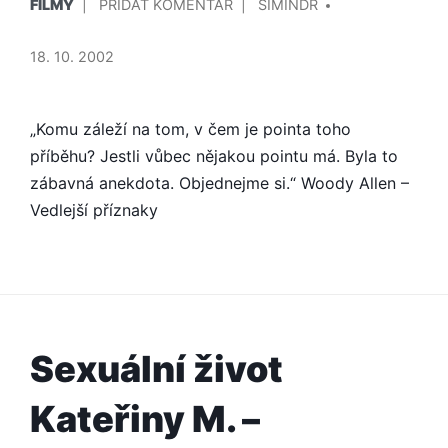
NA
FILMY
PŘIDAT KOMENTÁŘ
SIMINDR
V
WOODY
ALLEN
18. 10. 2002
OSLEPL,
ALE
NEVZDÁVÁ
„Komu záleží na tom, v čem je pointa toho
SE
příběhu? Jestli vůbec nějakou pointu má. Byla to
zábavná anekdota. Objednejme si.“ Woody Allen –
Vedlejší příznaky
Sexuální život
Kateřiny M. –