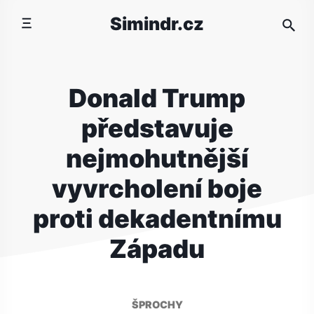
Přeskočit
Simindr.cz
na
obsah
Donald Trump
představuje
nejmohutnější
vyvrcholení boje
proti dekadentnímu
Západu
ŠPROCHY