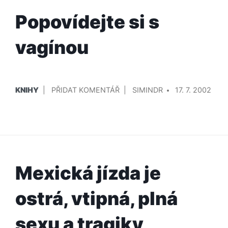
Popovídejte si s
vagínou
PUBLIKOVÁNO
PŘIDAL/A
NA
KNIHY
PŘIDAT KOMENTÁŘ
SIMINDR
17. 7. 2002
V
POPOVÍDEJTE
SI
S
VAGÍNOU
Mexická jízda je
ostrá, vtipná, plná
sexu a tragiky