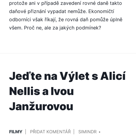
protože ani v případě zavedení rovné daně takto
daňové přiznání vypadat nemůže. Ekonomičtí
odborníci však říkají, že rovná daň pomůže úplně
všem. Proč ne, ale za jakých podmínek?
Jeďte na Výlet s Alicí
Nellis a Ivou
Janžurovou
PUBLIKOVÁNO
PŘIDAL/A
NA
FILMY
PŘIDAT KOMENTÁŘ
SIMINDR
V