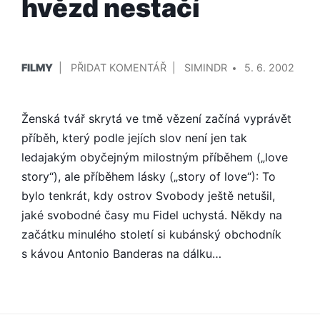
hvězd nestačí
PUBLIKOVÁNO
PŘIDAL/A
NA
FILMY
PŘIDAT KOMENTÁŘ
SIMINDR
5. 6. 2002
V
SEDMÝ
HŘÍCH:
Ženská tvář skrytá ve tmě vězení začíná vyprávět
NAHOTA
HVĚZD
příběh, který podle jejích slov není jen tak
NESTAČÍ
ledajakým obyčejným milostným příběhem („love
story“), ale příběhem lásky („story of love“): To
bylo tenkrát, kdy ostrov Svobody ještě netušil,
jaké svobodné časy mu Fidel uchystá. Někdy na
začátku minulého století si kubánský obchodník
s kávou Antonio Banderas na dálku…