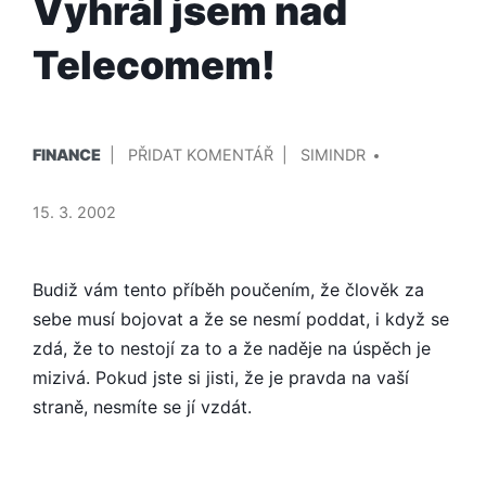
Vyhrál jsem nad
Telecomem!
PUBLIKOVÁNO
PŘIDAL/A
NA
FINANCE
PŘIDAT KOMENTÁŘ
SIMINDR
V
VYHRÁL
JSEM
15. 3. 2002
NAD
TELECOMEM!
Budiž vám tento příběh poučením, že člověk za
sebe musí bojovat a že se nesmí poddat, i když se
zdá, že to nestojí za to a že naděje na úspěch je
mizivá. Pokud jste si jisti, že je pravda na vaší
straně, nesmíte se jí vzdát.