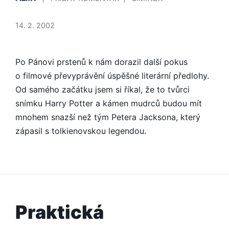
V
HARRY
POTTER
14. 2. 2002
SE
UŽ
PROMÍTÁ
Po Pánovi prstenů k nám dorazil další pokus
o filmové převyprávění úspěšné literární předlohy.
Od samého začátku jsem si říkal, že to tvůrci
snímku Harry Potter a kámen mudrců budou mít
mnohem snazší než tým Petera Jacksona, který
zápasil s tolkienovskou legendou.
Praktická