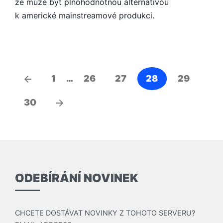
že může být plnohodnotnou alternativou
k americké mainstreamové produkci.
Navigace
Předchozí
1
…
26
27
28
29
pro
články
Další
30
příspěvky
články
ODEBÍRÁNÍ NOVINEK
CHCETE DOSTÁVAT NOVINKY Z TOHOTO SERVERU?