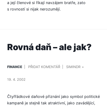
a její členové si říkají navzájem bratře, zato
s rovností si nijak nerozumějí.
Rovná daň – ale jak?
PUBLIKOVÁNO
PŘIDAL/A
NA
FINANCE
PŘIDAT KOMENTÁŘ
SIMINDR
V
ROVNÁ
DAŇ
19. 4. 2002
–
ALE
JAK?
Čtyřřádkové daňové přiznání jako symbol politické
kampaně je stejně tak atraktivní, jako zavádějící,